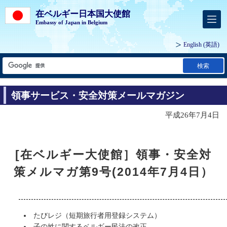
在ベルギー日本国大使館
Embassy of Japan in Belgium
English
(英語)
検索
領事サービス・安全対策メールマガジン
平成26年7月4日
[在ベルギー大使館］領事・安全対
策メルマガ第9号(2014年7月4日）
たびレジ（短期旅行者用登録システム）
子の姓に関するベルギー民法の改正