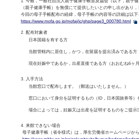
今般，一般社団法人親子健康手帳普及協会（以下，親子健
（親子健康手帳）を無償にて提供したいとの申し出があり，
今回の母子手帳配布の経緯，母子手帳の内容等の詳細は以下
https://www.mofa.go.jp/mofaj/ic/ghp/page3_000780.html
配布対象者
日本国籍を有する方
当館管轄内に居住し，かつ，在留届を提出済みである方
現在妊娠中であるか，出産直後である方（おおむね6ヶ
入手方法
当館窓口で配布します。（郵送はいたしません。）
窓口において身分を証明するもの（ID，日本国旅券等）
場合によっては，妊娠又は出産を証明するものをご提示
来館できない場合
母子健康手帳（省令様式）は，厚生労働省ホームページか