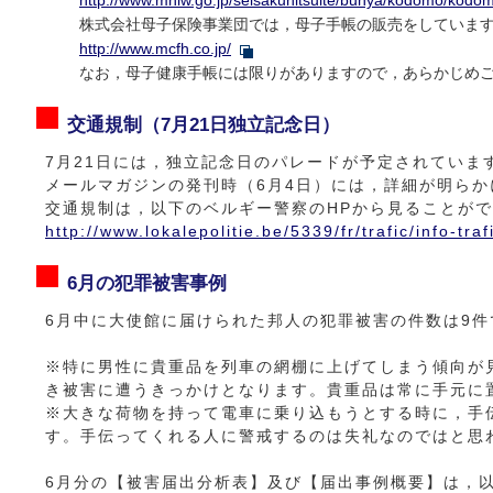
http://www.mhlw.go.jp/seisakunitsuite/bunya/kodomo/kod
株式会社母子保険事業団では，母子手帳の販売をしていま
http://www.mcfh.co.jp/
なお，母子健康手帳には限りがありますので，あらかじめ
交通規制（7月21日独立記念日）
7月21日には，独立記念日のパレードが予定されてい
メールマガジンの発刊時（6月4日）には，詳細が明ら
交通規制は，以下のベルギー警察のHPから見ることが
http://www.lokalepolitie.be/5339/fr/trafic/info-traf
6月の犯罪被害事例
6月中に大使館に届けられた邦人の犯罪被害の件数は9件
※特に男性に貴重品を列車の網棚に上げてしまう傾向が
き被害に遭うきっかけとなります。貴重品は常に手元に
※大きな荷物を持って電車に乗り込もうとする時に，手
す。手伝ってくれる人に警戒するのは失礼なのではと思
6月分の【被害届出分析表】及び【届出事例概要】は，