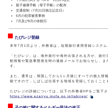
親子健康手帳（母子手帳）の配布
交通規制（7月21日独立記念日）
6月の犯罪被害事例
7月及び8月の休館日
たびレジ登録
本年7月1日より，外務省は，短期旅行者用登録システ
「たびレジ」は、海外旅行や海外出張される方が、旅行
航情報や緊急事態発生時の連絡メールでお知らせし、ま
す。
また、通常は，帰国してから1ヶ月後にすべての個人情
能ですので，しばしば出張する地域を登録しておくこと
たびレジの詳細については，以下の外務省HPをご覧下
https://www.ezairyu.mofa.go.jp/tabireg/
子の姓に関するベルギー民法の改正