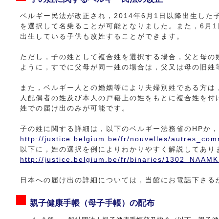
ベルギー民法が改正され，2014年6月1日以降出生し
を選択して名乗ることが可能となりました。また，6月1日
出生している子供も改姓することができます。
ただし，子の姓として複合姓を選択する場合，父と母の
ように，すでに父母が同一姓の場合は，父又は母の旧姓
また，ベルギー人との婚姻等により夫婦別姓である方は
人配偶者の姓及び本人の戸籍上の姓をもとに複合姓を付
姓での届け出のみが可能です。
子の姓に関する詳細は，以下のベルギー法務省のHPか
http://justice.belgium.be/fr/nouvelles/autres_c
以下に，姓の選択を例によりわかりやすく解説してあり
http://justice.belgium.be/fr/binaries/1302_NA
日本への届け出の詳細については，当館にお電話下さる
親子健康手帳（母子手帳）の配布