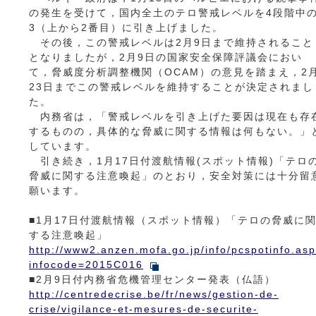
の発生を受けて，国内全土のテロ警戒レベルを4段階中
3（上から2番目）に引き上げました。
その後，この警戒レベルは2月9日まで維持されること
となりましたが，2月9日の国家安全保障評議会におい
て，脅威度分析調整機関（OCAM）の意見を踏まえ，2
23日までこの警戒レベルを維持することが決定されまし
た。
内務省は，「警戒レベルを引き上げた要因は現在も存
するものの，具体的な脅威に関する情報は何もない。」
しています。
引き続き，1月17日付渡航情報(スポット情報)「テロ
脅威に関する注意喚起」のとおり，安全対策には十分留
願います。
■1月17日付渡航情報（スポット情報）「テロの脅威に
する注意喚起」
http://www2.anzen.mofa.go.jp/info/pcspotinfo.as
infocode=2015C016
■2月9日付内務省危機管理センター発表（仏語）
http://centredecrise.be/fr/news/gestion-de-
crise/vigilance-et-mesures-de-securite-