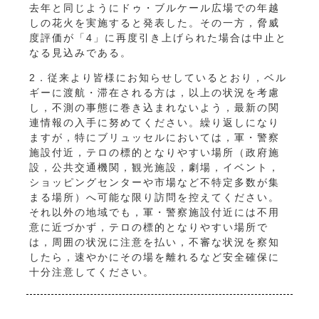
去年と同じようにドゥ・ブルケール広場での年越
しの花火を実施すると発表した。その一方，脅威
度評価が「4」に再度引き上げられた場合は中止と
なる見込みである。
2．従来より皆様にお知らせしているとおり，ベル
ギーに渡航・滞在される方は，以上の状況を考慮
し，不測の事態に巻き込まれないよう，最新の関
連情報の入手に努めてください。繰り返しになり
ますが，特にブリュッセルにおいては，軍・警察
施設付近，テロの標的となりやすい場所（政府施
設，公共交通機関，観光施設，劇場，イベント，
ショッピングセンターや市場など不特定多数が集
まる場所）へ可能な限り訪問を控えてください。
それ以外の地域でも，軍・警察施設付近には不用
意に近づかず，テロの標的となりやすい場所で
は，周囲の状況に注意を払い，不審な状況を察知
したら，速やかにその場を離れるなど安全確保に
十分注意してください。