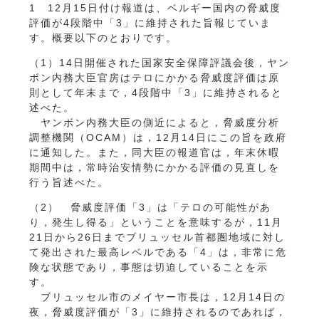
1 12月15日付け報道は、ベルギー国内の脅威度
評価が4段階中「3」に維持された旨報じていま
す。概要以下のとおりです。
（1）14日開催された国家安全保障評議会後，ヤン
ボン内務大臣官房はテロにかかる脅威度評価は原
則として年末まで，4段階中「3」に維持されると
述べた。
ヤンボン内務大臣の側近によると，脅威度分析
調整機関（OCAM）は，12月14日にこの旨を政府
に通知した。また，同大臣の報道官は，年末休暇
期間中は，常時治安情勢にかかる評価の見直しを
行う旨述べた。
（2） 脅威度評価「3」は「テロの可能性があ
り，発生し得る」ということを意味するが，11月
21日から26日までブリュッセル首都圏地域に対し
て発出された最高レベルである「4」は，非常に危
険な状態であり，事態は切迫していることを示
す。
ブリュッセル市のメイヤー市長は，12月14日の
夜，脅威度評価が「3」に維持されるのであれば，