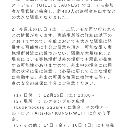
ストデモ」（GILETS JAUNES）では、デモ参加
者が警官隊と衝突し、約400人の逮捕者を出すなど
の大きな騒乱となりました。
2 今週末の15日（土）、上記デモが再び行われる
との情報があります。実施場所等の詳細は以下の
とおりですので、今般においても大きな騒乱に発
展する可能性に十分ご留意を頂き、可能な限り実
施場所付近には近づかない、騒動が大規模化した
場合にはデモ実施場所以外の場所でも騒乱が発生
する可能性がありますので、外出中の場合には周
囲の状況に常に注意し（必要に応じて安全な場所
に移動する、外出の可否を慎重に検討する等）、
身の安全の確保に十分にご注意ください。
（1）日付 ： 12月15日（土）13:00～
（2）場所 ： ルクセンブルク広場
（Luxembourg Square）に集合、その後アー
ル・ロア（Arts-loi/ KUNST-WET）に向かう予
定。
（3）その他： 14日（金）、16日（日）にも散発