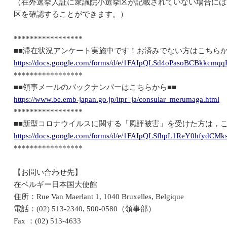
（在外選挙人証に衆議院小選挙区が記載されていない場合には
区を確認することができます。）
*****************
■■滞在状況アンケート実施中です！お済みでない方はこちらか
https://docs.google.com/forms/d/e/1FAIpQLSd4oPasoBCBkkcm
*****************
■■領事メールのバックナンバーはこちらから■■
https://www.be.emb-japan.go.jp/itpr_ja/consular_merumaga.html
*****************
■■新型コロナウイルスに関する「風評被害」を受けた方は，こ
https://docs.google.com/forms/d/e/1FAIpQLSfhpL1ReY0hfyd
*****************
【お問い合わせ先】
在ベルギー日本国大使館
住所：Rue Van Maerlant 1, 1040 Bruxelles, Belgique
電話：(02) 513-2340, 500-0580（領事部）
Fax ：(02) 513-4633