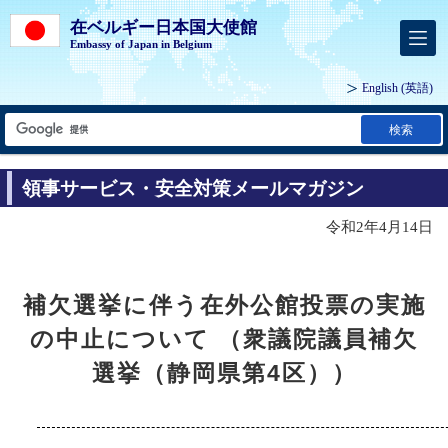
在ベルギー日本国大使館
Embassy of Japan in Belgium
English
(英語)
検索
領事サービス・安全対策メールマガジン
令和2年4月14日
補欠選挙に伴う在外公館投票の実施
の中止について （衆議院議員補欠
選挙（静岡県第4区））