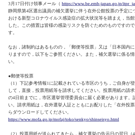
3月17日付け領事メール（
https://www.be.emb-japan.go.jp/itpr
静岡県第4区選出議員の補欠選挙に伴う在外公館投票の予定に
おける新型コロナウイルス感染症の拡大状況等を踏まえ，当館
した。この措置は皆様の感染リスクを防ぐためのものですので
す。
なお，諸制約はあるものの，「郵便等投票」又は「日本国内に
りますので，以下をご参照ください。また，補欠選挙に係る情
い。
●郵便等投票
（1）下記参考情報1に記載されている市区のうち，ご自身が
して，直接，投票用紙等を請求してください。投票用紙の請求
の4日前までに，市区選挙管理委員会に届く必要があります。
い。請求用紙は，在外選挙人証とともにお配りした「在外投票
らダウンロードしてください。
https://www.mofa.go.jp/mofaj/toko/senkyo/shinseisyo.html
（2）投票用紙が送られてきたら，補欠選挙の告示日の翌日（4