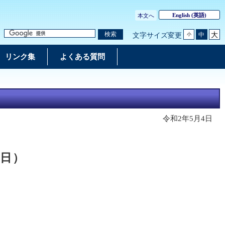
English
(英語)
本文へ
大
検索
中
文字サイズ変更
小
リンク集
よくある質問
令和2年5月4日
2日）