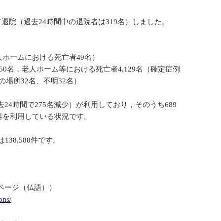
して退院（過去24時間中の退院者は319名）しました。
人ホームにおける死亡者49名）
550名，老人ホーム等における死亡者4,129名（確定症例
他の場所32名、不明32名）
去24時間で275名減少）が利用しており，そのうち689
吸器を利用している状況です。
138,588件です。
ページ（仏語））
ons/