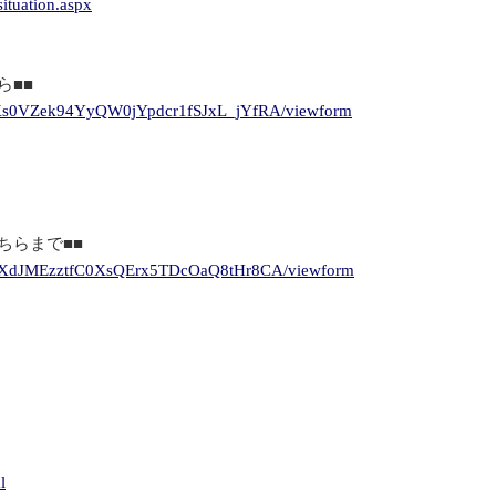
ituation.aspx
ら■■
qqKs0VZek94YyQW0jYpdcr1fSJxL_jYfRA/viewform
ちらまで■■
MksXdJMEzztfC0XsQErx5TDcOaQ8tHr8CA/viewform
l