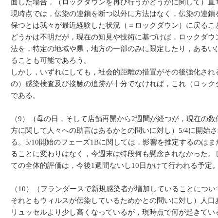
面した場合，（ロックダウンを再び行うかどうかに関して）直
現時点では，伝染の連鎖を断つ以外に方法はなく，伝染の連鎖
保つとは我々が最近経験した状況（＝ロックダウン）に戻るこ
どうかは不明だが，現在の知見や技術に基づけば，ロックダウ
法を，特定の地域や県，地方の一部のみに限定したり，あるい
ることも可能であろう。
しかし，いずれにしても，社会的距離の措置がその後強化され
の）感染検査及び接触の追跡が十分でなければ，これ（ロック
である。
（9）（母の日，そして店舗再開から2週間が経つが，現在の
方に関して人々への助言はあるかとの問いに対し）5/4に開始
る。5/10開始のフェーズ1Bに関しては，影響を推定するの
ることに変わりはなく，今週末は特段何も懸念されなかった。しか
ての全体的評価は，今後1週間ないし10日かけて行われる予定
（10）（フランダースで新規感染者が増加していることにつ
それともウィルスが伝染しているためかとの問いに対し）人口
リュッセルより少し高くなっているが，現時点で何が起きてい