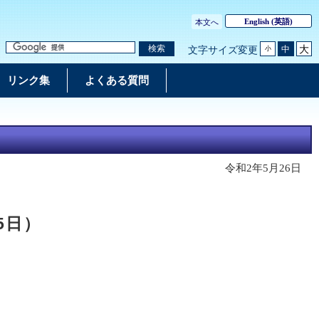
English
(英語)
本文へ
大
検索
中
文字サイズ変更
小
リンク集
よくある質問
令和2年5月26日
5日）