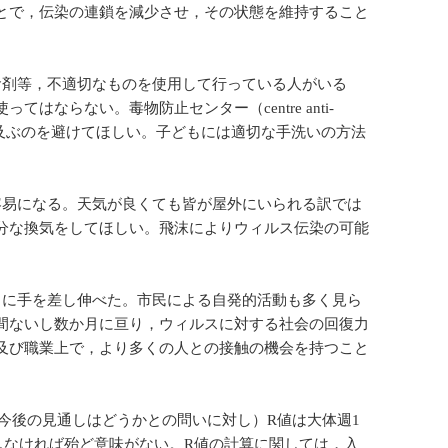
とで，伝染の連鎖を減少させ，その状態を維持すること
食剤等，不適切なものを使用して行っている人がいる
ならない。毒物防止センター（centre anti-
が及ぶのを避けてほしい。子どもには適切な手洗いの方法
容易になる。天気が良くても皆が屋外にいられる訳では
分な換気をしてほしい。飛沫によりウィルス伝染の可能
々に手を差し伸べた。市民による自発的活動も多く見ら
間ないし数か月に亘り，ウィルスに対する社会の回復力
及び職業上で，より多くの人との接触の機会を持つこと
今後の見通しはどうかとの問いに対し）R値は大体週1
しなければ殆ど意味がない。R値の計算に関しては，入