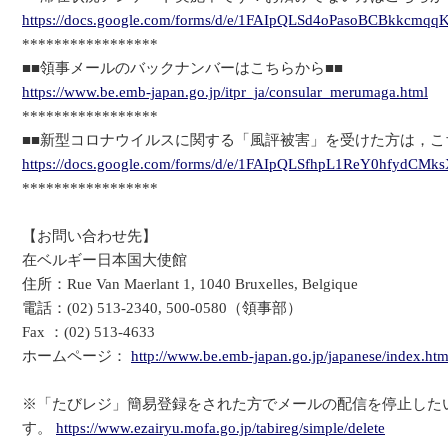
https://docs.google.com/forms/d/e/1FAIpQLSd4oPasoBCBkkcm
*****************
■■領事メールのバックナンバーはこちらから■■
https://www.be.emb-japan.go.jp/itpr_ja/consular_merumaga.html
*****************
■■新型コロナウイルスに関する「風評被害」を受けた方は，こ
https://docs.google.com/forms/d/e/1FAIpQLSfhpL1ReY0hfydC
*****************
【お問い合わせ先】
在ベルギー日本国大使館
住所：Rue Van Maerlant 1, 1040 Bruxelles, Belgique
電話：(02) 513-2340, 500-0580（領事部）
Fax ：(02) 513-4633
ホームページ：
http://www.be.emb-japan.go.jp/japanese/index.htm
※「たびレジ」簡易登録をされた方でメールの配信を停止した
す。
https://www.ezairyu.mofa.go.jp/tabireg/simple/delete