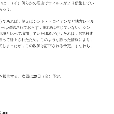
いは，（イ）何らかの理由でウィルスがより伝染してい
あろう。
そうであれば，例えばシント・トロイデンなど地方レベル
ターは確認されておらず，第2波は生じていない。シン
域と比べて増加していた印象だが，それは，PCR検査
誤って計上されたため。このような誤った情報により，
てしまったが，この数値は訂正される予定。すなわち，
を報告する。次回は29日（金）予定。
ら■■