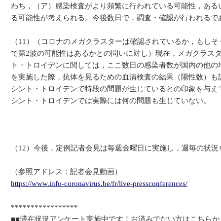
わち，（ア）感染検査がより頻繁に行われている可能性，ある
る可能性が考えられる。今後数日で，調査・確認が行われるで
（11）（コロナのメガクラスターは確認されているか，もし
で第2波の可能性はあるかとの問いに対し）現在，メガクラス
ト・トロイデンに関しては，ここ数日の感染者数が国内の他の地
を実施した際，抗体を見るための血清検査の結果（陽性数）も
シント・トロイデンで特段の問題が生じているとの印象を与え
シント・トロイデンでは実際には何の問題も生じていない。
（12）今後，定例記者会見は毎週金曜日に実施し，週毎の状況
（参照アドレス：記者会見動画）
https://www.info-coronavirus.be/fr/live-pressconferences/
*****************
■■滞在状況アンケート実施中です！お済みでない方はこちらか