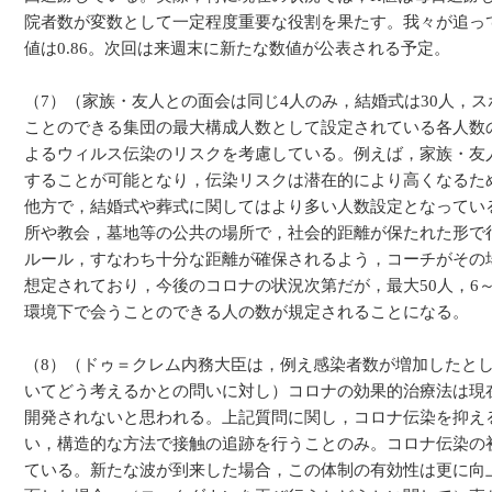
院者数が変数として一定程度重要な役割を果たす。我々が追っ
値は0.86。次回は来週末に新たな数値が公表される予定。
（7）（家族・友人との面会は同じ4人のみ，結婚式は30人，
ことのできる集団の最大構成人数として設定されている各人数
よるウィルス伝染のリスクを考慮している。例えば，家族・友
することが可能となり，伝染リスクは潜在的により高くなるた
他方で，結婚式や葬式に関してはより多い人数設定となってい
所や教会，墓地等の公共の場所で，社会的距離が保たれた形で
ルール，すなわち十分な距離が確保されるよう，コーチがその
想定されており，今後のコロナの状況次第だが，最大50人，6
環境下で会うことのできる人の数が規定されることになる。
（8）（ドゥ＝クレム内務大臣は，例え感染者数が増加したと
いてどう考えるかとの問いに対し）コロナの効果的治療法は現
開発されないと思われる。上記質問に関し，コロナ伝染を抑え
い，構造的な方法で接触の追跡を行うことのみ。コロナ伝染の
ている。新たな波が到来した場合，この体制の有効性は更に向