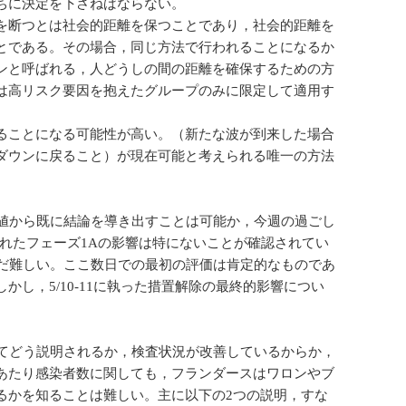
ちに決定を下さねばならない。
を断つとは社会的距離を保つことであり，社会的距離を
とである。その場合，同じ方法で行われることになるか
ンと呼ばれる，人どうしの間の距離を確保するための方
は高リスク要因を抱えたグループのみに限定して適用す
ることになる可能性が高い。（新たな波が到来した場合
ダウンに戻ること）が現在可能と考えられる唯一の方法
数値から既に結論を導き出すことは可能か，今週の過ごし
されたフェーズ1Aの影響は特にないことが確認されてい
はまだ難しい。ここ数日での最初の評価は肯定的なものであ
し，5/10-11に執った措置解除の最終的影響につい
。
いてどう説明されるか，検査状況が改善しているからか，
あたり感染者数に関しても，フランダースはワロンやブ
るかを知ることは難しい。主に以下の2つの説明，すな