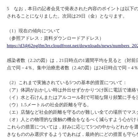
5 なお，本日の記者会見で発表された内容のポイントは以下
されることになりました。次回は29日（金）となります。
（1）現在の傾向について
（参照アドレス：資料ダウンロードアドレス）
https://d34j62pglfm3rr.cloudfront.net/downloads/news/numbers_2
感染者数（2.2の図）は，21日時点の1週間平均を見ると（対前
点で同－4％。集中治療患者数（2.4の図）は24日時点で同－4％
（2）これまで実施されている5つの基本的措置について：
（ア）体調がおかしい時は外出せずかかりつけ医に電話で連絡
（イ）水と石けんまたはアルコール剤で可能な限り頻繁に手を
（ウ）1.5メートルの社会的距離を守る。
（エ）店舗など社会的距離を守るのが難しい全ての場所でマス
（オ）人との物理的な接触の機会をなるべく減らすよう心がけ
これらの措置については，好みに応じて5つの中からどれかを
きなもののみ選択するようであれば，最終的にどの措置も守ら