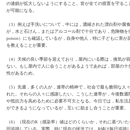
の連鎖が拡大しないようにすること。皆が全ての措置を守るこ
が可能になる。
（3）例えば手洗いについて，中には，濃縮された漂白剤や腐
が，水と石けん，またはアルコール剤で十分であり，危険物を使っては
poison）にも確認しているが，自身や他人，特に子どもに害
を教えることが重要。
（4）天候の良い季節を迎えており，屋内にいる際は，換気が
ない。もし屋内で人に会うことがあるようであれば，部屋の十
性があるため。
（5）先週，多くの人が，連帯の精神で，社会で最も脆弱な人
れた。それらの人々に感謝したい。こうした連帯が，今後数週
や抵抗力を高めるために必要不可欠となる。今日では，私生活
ができるようになっているが，互いに励まし合うことが重要。
（6）（現在のR（感染率）値はどのくらいか，それに基づいた
回追跡している。実際，特に現在の状況では，R値は毎日追跡