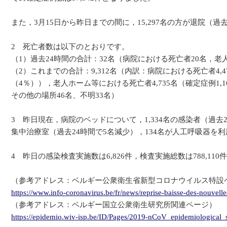
また，3月15日から昨日までの間に，15,297名の方が退院（過
2 死亡者数は以下のとおりです。
（1）過去24時間の合計：32名（病院における死亡者20名，老
（2）これまでの合計：9,312名（内訳：病院における死亡者4,47
（4％）），老人ホーム等における死亡者4,735名（確定症例1,16
その他の場所46名、不明33名）
3 昨日現在，病院のベッドについて，1,334名の感染者（過去
集中治療室（過去24時間で5名減少），134名が人工呼吸器を
4 昨日の感染検査実施数は6,826件，検査実施総数は788,110
（参考アドレス：ベルギー公衆衛生省新型コロナウイルス特設
https://www.info-coronavirus.be/fr/news/reprise-baisse-des-nouvelles
（参考アドレス：ベルギー国立公衆衛生研究所関連ページ）
https://epidemio.wiv-isp.be/ID/Pages/2019-nCoV_epidemiological_s