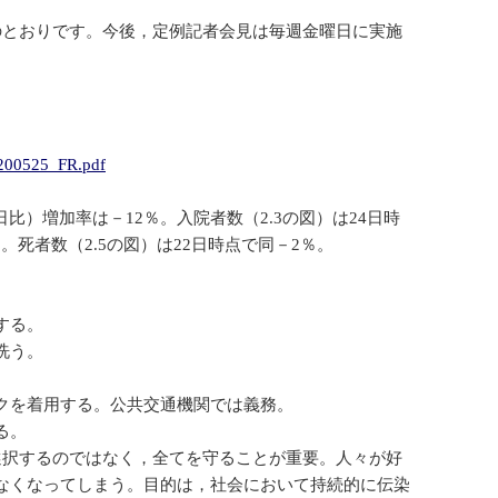
のとおりです。今後，定例記者会見は毎週金曜日に実施
0200525_FR.pdf
日比）増加率は－12％。入院者数（2.3の図）は24日時
。死者数（2.5の図）は22日時点で同－2％。
する。
洗う。
クを着用する。公共交通機関では義務。
る。
選択するのではなく，全てを守ることが重要。人々が好
なくなってしまう。目的は，社会において持続的に伝染