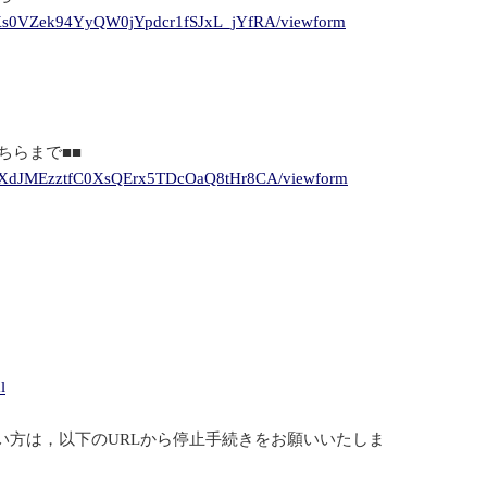
qqKs0VZek94YyQW0jYpdcr1fSJxL_jYfRA/viewform
ちらまで■■
MksXdJMEzztfC0XsQErx5TDcOaQ8tHr8CA/viewform
l
い方は，以下のURLから停止手続きをお願いいたしま