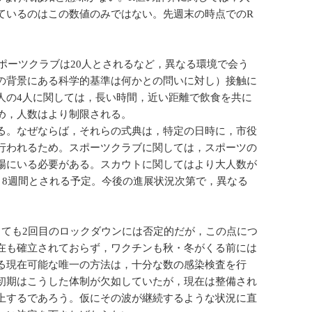
ているのはこの数値のみではない。先週末の時点でのR
スポーツクラブは20人とされるなど，異なる環境で会う
の背景にある科学的基準は何かとの問いに対し）接触に
人の4人に関しては，長い時間，近い距離で飲食を共に
め，人数はより制限される。
る。なぜならば，それらの式典は，特定の日時に，市役
行われるため。スポーツクラブに関しては，スポーツの
場にいる必要がある。スカウトに関してはより大人数が
～8週間とされる予定。今後の進展状況次第で，異なる
しても2回目のロックダウンには否定的だが，この点につ
在も確立されておらず，ワクチンも秋・冬がくる前には
る現在可能な唯一の方法は，十分な数の感染検査を行
初期はこうした体制が欠如していたが，現在は整備され
上するであろう。仮にその波が継続するような状況に直