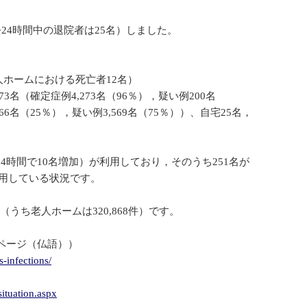
去24時間中の退院者は25名）しました。
人ホームにおける死亡者12名）
3名（確定症例4,273名（96％），疑い例200名
6名（25％），疑い例3,569名（75％））、自宅25名，
24時間で10名増加）が利用しており，そのうち251名が
利用している状況です。
件（うち老人ホームは320,868件）です。
ページ（仏語））
-infections/
ituation.aspx