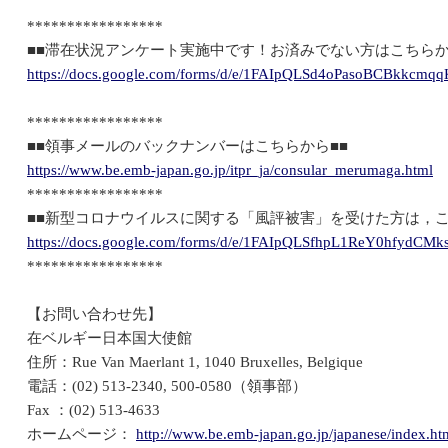
*****************
■■滞在状況アンケート実施中です！お済みでない方はこちらか
https://docs.google.com/forms/d/e/1FAIpQLSd4oPasoBCBkkcm
*****************
■■領事メールのバックナンバーはこちらから■■
https://www.be.emb-japan.go.jp/itpr_ja/consular_merumaga.html
*****************
■■新型コロナウイルスに関する「風評被害」を受けた方は，こ
https://docs.google.com/forms/d/e/1FAIpQLSfhpL1ReY0hfyd
*****************
【お問い合わせ先】
在ベルギー日本国大使館
住所：Rue Van Maerlant 1, 1040 Bruxelles, Belgique
電話：(02) 513-2340, 500-0580（領事部）
Fax ：(02) 513-4633
ホームページ：
http://www.be.emb-japan.go.jp/japanese/index.ht