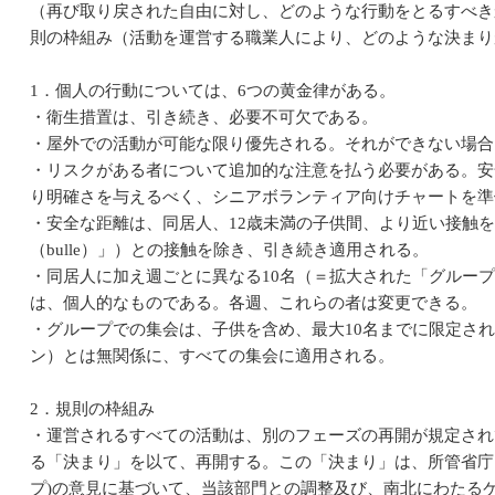
（再び取り戻された自由に対し、どのような行動をとるすべき
則の枠組み（活動を運営する職業人により、どのような決まり
1．個人の行動については、6つの黄金律がある。
・衛生措置は、引き続き、必要不可欠である。
・屋外での活動が可能な限り優先される。それができない場合
・リスクがある者について追加的な注意を払う必要がある。安
り明確さを与えるべく、シニアボランティア向けチャートを準
・安全な距離は、同居人、12歳未満の子供間、より近い接触
（bulle）」）との接触を除き、引き続き適用される。
・同居人に加え週ごとに異なる10名（＝拡大された「グルー
は、個人的なものである。各週、これらの者は変更できる。
・グループでの集会は、子供を含め、最大10名までに限定さ
ン）とは無関係に、すべての集会に適用される。
2．規則の枠組み
・運営されるすべての活動は、別のフェーズの再開が規定され
る「決まり」を以て、再開する。この「決まり」は、所管省庁に
プ)の意見に基づいて、当該部門との調整及び、南北にわたる