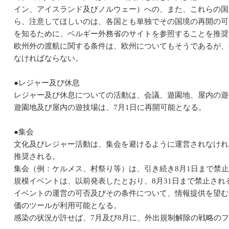
イン、アイスランド及びノルウェー）への、また、これらの国
ら、注意してほしいのは、各国とも単独でその国境の再開の可
を知るために、ベルギー外務省のサイトを参照することを推奨
欧州外の渡航に関する条件は、欧州についてもそうであるが、
なければならない。
●レジャー及び休息
レジャー及び休息についての活動は、会議、遊園地、屋内の遊
遊園地及び屋内の遊技場は、7月1日に再開可能となる。
●集会
文化及びレジャー活動は、集会を避けるように運営されなけれ
推奨される。
集会（例：ケルメス、村祭り等）は、引き続き8月1日まで禁
規模イベントは、以前発表したとおり、8月31日まで禁止され
イベントの運営の可否及びその条件について、情報提供を望む
価のツールが利用可能となる。
感染の状況が許せば、7月及び8月に、外出規制解除の戦略のフ