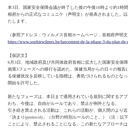
本3日、国家安全保障会議が終了した後の午後16時より約1時
相府からの正式なコミュニケ（声明文）が発表されました。以
たします。
（参照アドレス：ウィルメス首相ホームページ，首相府声明文
https://www.sophiewilmes.be/lancement-de-la-phase-3-du-plan-de-d
【仮訳文】
6月3日、地域政府及び共同体政府首相に拡大した国家安全保障
画第3フェーズへの移行を認めた。保健当局からの日々の報告
る保健状況を反映している指標は、勇気づけられるものとなっ
開始を許可した。
新たなフェーズは、本日まで適用されている規則に関するアプ
わち、今後は、自由がルールであり、禁止が例外となる。
引き続き禁止される活動は、これらの活動が、個人間のより近
「決まり(protocol)」（分野の特別ルールのこと。）（注
ことにより、禁止されることになる。この新たなアプローチは