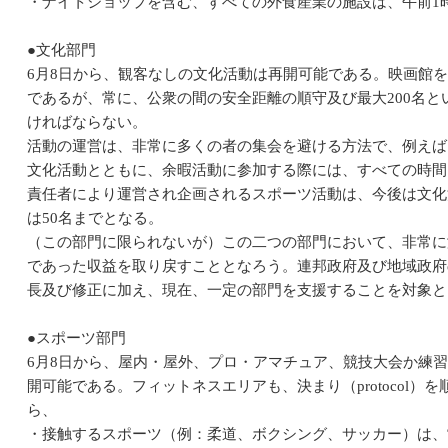
・ナイトショップを含む、すべての外食産業の施設は、午前1
●文化部門
6月8日から、観客なしの文化活動は再開可能である。映画館を
であるが、常に、公衆の間の安全距離の順守及び最大200名
ければならない。
活動の運営は、非常に多くの者の集会を避ける方法で、例えば
文化活動とともに、余暇活動に参加する際には、すべての時間
責任者により運営され企画されるスポーツ活動は、今後は文化活
は50名までとなる。
（この部門に限られないが）この二つの部門において、非常に
であった収益を取り戻すこととなろう。連邦政府及び地域政府
長及び修正に加え、現在、一定の部門を支援することを対象と
●スポーツ部門
6月8日から、屋内・屋外、プロ・アマチュア、競技大会か練
開可能である。フィットネスエリアも、決まり（protocol
ら、
・接触するスポーツ（例：柔道、ボクシング、サッカー）は、