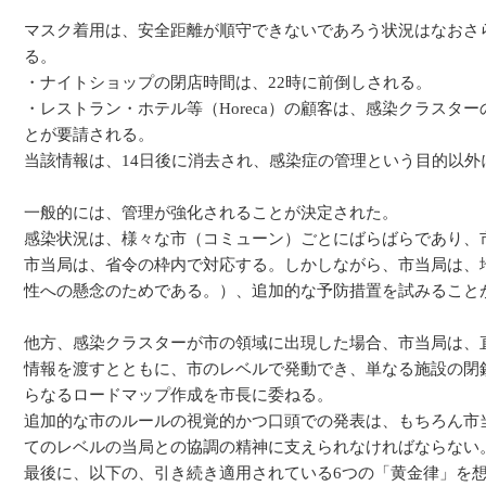
マスク着用は、安全距離が順守できないであろう状況はなおさ
る。
・ナイトショップの閉店時間は、22時に前倒しされる。
・レストラン・ホテル等（Horeca）の顧客は、感染クラスタ
とが要請される。
当該情報は、14日後に消去され、感染症の管理という目的以外
一般的には、管理が強化されることが決定された。
感染状況は、様々な市（コミューン）ごとにばらばらであり、
市当局は、省令の枠内で対応する。しかしながら、市当局は、
性への懸念のためである。）、追加的な予防措置を試みること
他方、感染クラスターが市の領域に出現した場合、市当局は、
情報を渡すとともに、市のレベルで発動でき、単なる施設の閉
らなるロードマップ作成を市長に委ねる。
追加的な市のルールの視覚的かつ口頭での発表は、もちろん市
てのレベルの当局との協調の精神に支えられなければならない
最後に、以下の、引き続き適用されている6つの「黄金律」を