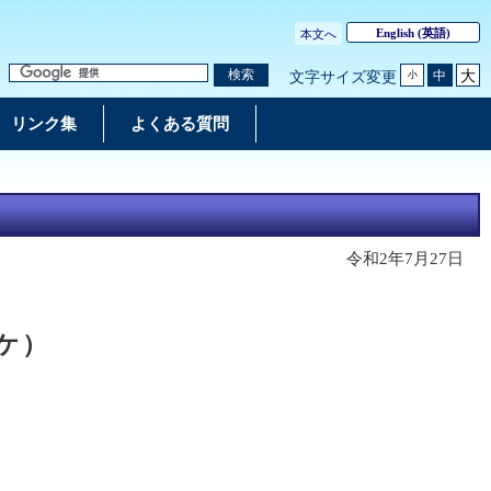
English
(英語)
本文へ
大
検索
中
文字サイズ変更
小
リンク集
よくある質問
令和2年7月27日
ケ）