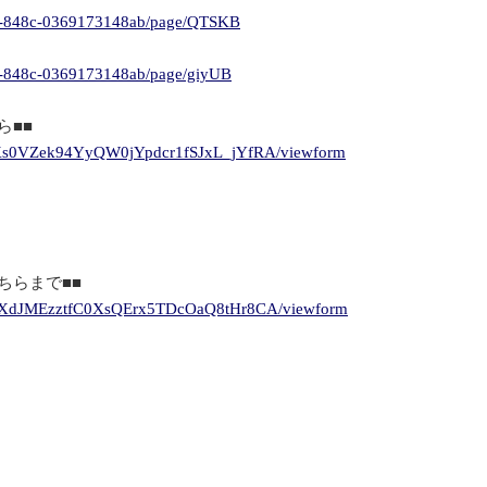
812-848c-0369173148ab/page/QTSKB
12-848c-0369173148ab/page/giyUB
ら■■
qqKs0VZek94YyQW0jYpdcr1fSJxL_jYfRA/viewform
ちらまで■■
MksXdJMEzztfC0XsQErx5TDcOaQ8tHr8CA/viewform