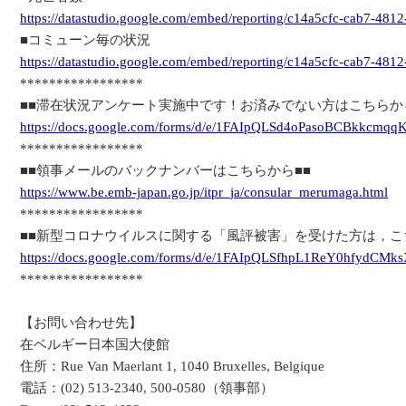
https://datastudio.google.com/embed/reporting/c14a5cfc-cab7-4
■コミューン毎の状況
https://datastudio.google.com/embed/reporting/c14a5cfc-cab7-48
*****************
■■滞在状況アンケート実施中です！お済みでない方はこちらか
https://docs.google.com/forms/d/e/1FAIpQLSd4oPasoBCBkkcm
*****************
■■領事メールのバックナンバーはこちらから■■
https://www.be.emb-japan.go.jp/itpr_ja/consular_merumaga.html
*****************
■■新型コロナウイルスに関する「風評被害」を受けた方は，こ
https://docs.google.com/forms/d/e/1FAIpQLSfhpL1ReY0hfydC
*****************
【お問い合わせ先】
在ベルギー日本国大使館
住所：Rue Van Maerlant 1, 1040 Bruxelles, Belgique
電話：(02) 513-2340, 500-0580（領事部）