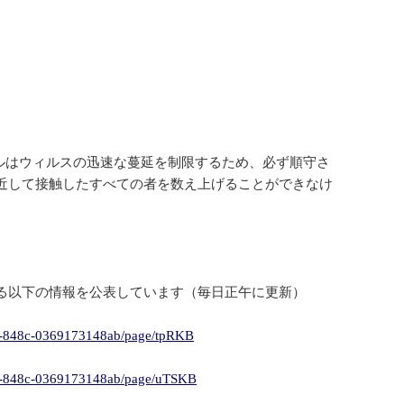
ルールはウィルスの迅速な蔓延を制限するため、必ず順守さ
近して接触したすべての者を数え上げることができなけ
る以下の情報を公表しています（毎日正午に更新）
812-848c-0369173148ab/page/tpRKB
812-848c-0369173148ab/page/uTSKB