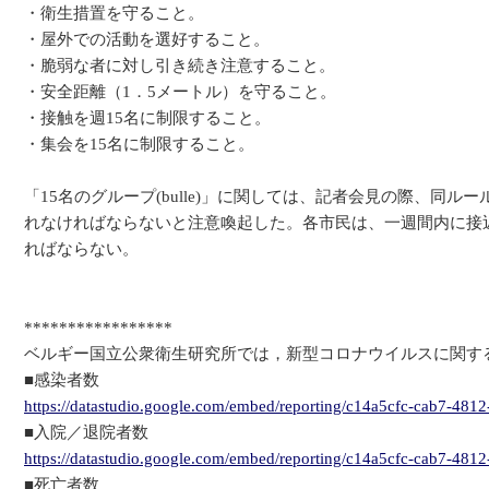
・衛生措置を守ること。
・屋外での活動を選好すること。
・脆弱な者に対し引き続き注意すること。
・安全距離（1．5メートル）を守ること。
・接触を週15名に制限すること。
・集会を15名に制限すること。
「15名のグループ(bulle)」に関しては、記者会見の際、同
れなければならないと注意喚起した。各市民は、一週間内に接
ればならない。
*****************
ベルギー国立公衆衛生研究所では，新型コロナウイルスに関す
■感染者数
https://datastudio.google.com/embed/reporting/c14a5cfc-cab7-4
■入院／退院者数
https://datastudio.google.com/embed/reporting/c14a5cfc-cab7-4
■死亡者数