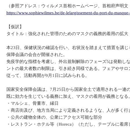
（参照アドレス：ウィルメス首相ホームページ、首相府声明文
https://www.sophiewilmes.be/de-lelargissement-du-port-du-masque-o
【仮訳】
タイトル：強化された管理のためのマスクの義務的着用の拡大
本23日、保健状況の確認を行い、右状況を踏まえて措置を講
保障会議の会合が開催された。
免疫学的な指標を考慮し、外出規制解除のフェーズ5は発動し
ントの最大者数の制限は、引き続き同様である。フェアやサロ
従って、活動再開が9月1日に試みられる。
国家安全保障会議は、7月25日から国家全土で適用される一連
既に効力を生じている義務に加え、マスクの着用が義務となる
・マルシェ、骨董市、縁日
・商店街及び、地方当局により定義されるような、人が多く行
・公共の建物全体の、公衆にアクセス可能な部分
・レストラン・ホテル等（Horeca）（ただし、テーブルに着