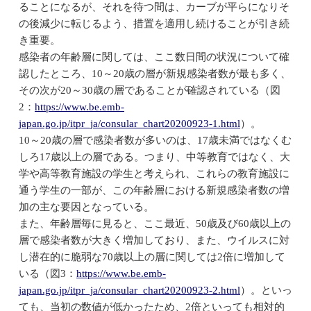
ることになるが、それを待つ間は、カーブが平らになりそ
の後減少に転じるよう、措置を適用し続けることが引き続
き重要。
感染者の年齢層に関しては、ここ数日間の状況について確
認したところ、10～20歳の層が新規感染者数が最も多く、
その次が20～30歳の層であることが確認されている（図
2：
https://www.be.emb-
japan.go.jp/itpr_ja/consular_chart20200923-1.html
）。
10～20歳の層で感染者数が多いのは、17歳未満ではなくむ
しろ17歳以上の層である。つまり、中等教育ではなく、大
学や高等教育施設の学生と考えられ、これらの教育施設に
通う学生の一部が、この年齢層における新規感染者数の増
加の主な要因となっている。
また、年齢層毎に見ると、ここ最近、50歳及び60歳以上の
層で感染者数が大きく増加しており、また、ウイルスに対
し潜在的に脆弱な70歳以上の層に関しては2倍に増加して
いる（図3：
https://www.be.emb-
japan.go.jp/itpr_ja/consular_chart20200923-2.html
）。といっ
ても、当初の数値が低かったため、2倍といっても相対的