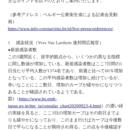
主なポイントを以下のとおりご案内いたします。
（参考アドレス：ベルギー公衆衛生省による記者会見動
画）
https://www.info-coronavirus.be/nl/live-pressconferences/
1 感染状況（Yves Van Laethem 連邦間広報官）
●新規感染者数
この3週間近く、疫学的観点から、いくつかの異なる指標
に関し数値が増加している。新規感染者数はここ7日間の1
日当たり平均人数が1374名であり、前週と比べて60％増加
となっている。この平均感染者数は増加し続けているが、
幸いなことにここ数日、増加のカーブが緩やかになりつつ
あることが確認されているようである。
図1（
https://www.be.emb-
japan.go.jp/itpr_ja/consular_chart20200923-4.html
）の濃い緑
の実線を見ると、ここ3日の増加カーブはその前日までよ
りも緩やかになっており、このまま行けばカーブは今後数
日で平らになることが期待され得る。この点を今後確認す