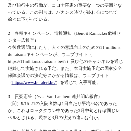
及び旅行中の行動が、コロナ罹患の重要な一つの要因とな
っている。この割合は、バカンス時期が終わるにつれて
徐々に下がっている。
2 各種キャンペーン、情報通知（Benoit Ramacker危機セ
ンター広報官）
今後数週間にわたり、人々の意識向上のための11 millions
de raisonsキャンペーンが、ウェブサイト（
https://11millionsderaisons.be/fr）及び他のチャンネルを通じ
継続して実施される予定。また、本日実施予定の国家安全
保障会議での決定等にかかる情報は、ウェブサイト
（
https://www.be-alert.be/
）を通じて 入手可能。
3 質疑応答（Yves Van Laethem 連邦間広報官）
（問）9/15-21の入院者数は1日当たり平均53名であった
が、これはロックダウン中であった3月中旬とほぼ同じレ
ベルとされる。現在と3月の状況の違いは何か。