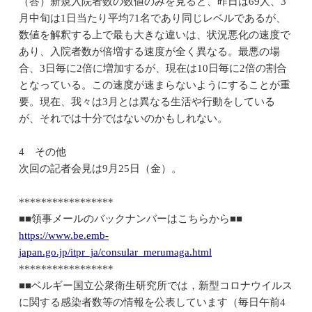
（答）新規入院者数の数値のみを見ると、昨日は69人、3
月中旬は1日当たり平均71名であり同じレベルであるが、
数値を解釈する上で最も大きな違いは、状況悪化の速度で
あり、入院者数が倍増する速度が全く異なる。最悪の場
合、3日毎に2倍に増加するが、現在は10日毎に2倍の割合
となっている。この速度が速まらないようにすることが重
要。現在、我々は3月とは異なる生活や行動をしている
が、それでは十分ではないのかもしれない。
4 その他
次回の記者会見は9月25日（金）。
*****************
■■領事メールのバックナンバーはこちらから■■
https://www.be.emb-
japan.go.jp/itpr_ja/consular_merumaga.html
*****************
■■ベルギー国立公衆衛生研究所では，新型コロナウイルス
に関する感染者数等の情報を公表しています（毎日午前4