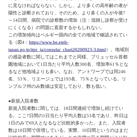
に見なければならない。しかし、より多くの高年齢の者が
陽性と診断されており、そのため、より多くの人が今後7
～14日間、病院での診察数の増加（注：混雑し診察が受け
にくくなる）の問題に直面するかもしれない。
この増加傾向はベルギー国内の全ての地域で確認されてい
る（図4：
https://www.be.emb-
japan.go.jp/itpr_ja/consular_chart20200923-3.html
）。地域別
の感染者数に関してはこれまでと同様、ブリュッセル首都
圏地域において1日当たり平均人数300名、増加率61％とな
るなど他地域よりも多い。なお、アントワープでは同246
名、53％、リエージュでは193名、75％となっている。リ
ンブルフ州のみ数値は安定しており、数も低い。
●新規入院者数
新規入院者数に関しては、18日間連続で増加し続けてい
る。ここ7日間の1日当たり平均人数は53名であり、昨日は
1日のみで69人となるなど比較的多かった。また、入院者
数は10日間で倍増している。実際、10日間というのはまだ