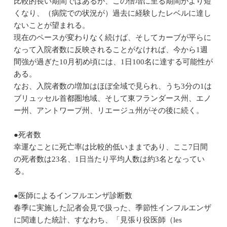
比較的長い期間ではあるが、この倍増に至る期間がより短
くなり、（病院での状況が）過去に経験したレベルに達し
ないことが望まれる。
現在のペースが変わりなく続けば、そしてカーブが平らに
なって入院者数に反映されることがなければ、今から1週
間強が過ぎた10月初め頃には、1日100名に達する可能性が
ある。
なお、入院者数の増加はほぼ全域で見られ、うち3分の1は
ブリュッセル首都圏地域、そして東フランダース州、エノ
ー州、アントワープ州、リエージュ州がその後に続く。
●死者数
幸運なことに死亡率は比較的低いままであり、ここ7日間
の死者数は23名、1日当たり平均人数は約3名となってい
る。
●医師によるインフルエンザ診断数
春季に実施した記者会見で扱った、季節性インフルエンザ
に関連した統計、すなわち、「見張り役医師（les