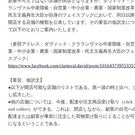
必要不可欠ではない店舗が閉店となりますが、ダヴィッド・ク
ランヴァル中産階級・自営業・中小企業・農業・国家制度改革
民主主義再生大臣が自身のフェイスブックにおいて、同日以降
開店する店舗の種類を公表しています。その要旨の仮訳文につ
て以下のとおりご案内いたします。
（参照アドレス：ダヴィッド・クラランヴァル中産階級・自営
業・中小企業・農業・国家制度改革・民主主義再生大臣のフェ
スブック）
https://www.facebook.com/clarinval.david/posts/10164373955335
【要旨、仮訳文】
●以下が開店可能な店舗のリストである。第一波の時と比べ、
し拡大した。
●他の店舗については、今後、配達や注文商品受け取り（click
and collect）ができる。これは、閉店しながら、顧客の自宅へ
配達または顧客が事前に注文した荷物受け取りにくることが可
になるということである。