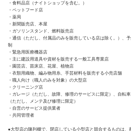
・食料品店（ナイトショップを含む。）
・ペットフード店
・薬局
・新聞販売店、本屋
・ガソリンスタンド、燃料販売店
・通信（ただし、付属品のみを販売している店は除く。）、予
制
・緊急用医療機器店
・主に建設用道具や資材を販売する一般工具専業店
・園芸店、苗床店、花屋、植物店
・衣類用織物、編み物用糸、手芸材料を販売する小売店舗
・職人向け（職人のみを対象）の大型店
・クリーニング店
・ガレージ（ただし、故障、修理のサービスに限定）、自転車
（ただし、メンテ及び修理に限定）
・自営のサービス提供業者
・共同管理者
●大型店の陳列棚で、閉店している小型店と競合するものは、