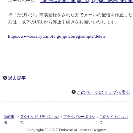
ホームページ：
http://www.be.emb-japan.go.jp/japanese/index.ht
※「たびレジ」簡易登録をされた方でメールの配信を停止した
方は，以下のURLから停止手続きをお願いいたします。
https://www.ezairyu.mofa.go.jp/tabireg/simple/delete
過去記事
このページのトップへ戻る
/
/
/
法的事
アクセシビリティについ
プライバシーポリシ
このサイトについ
項
て
ー
て
Copyright(C):2017 Embassy of Japan in Belgium