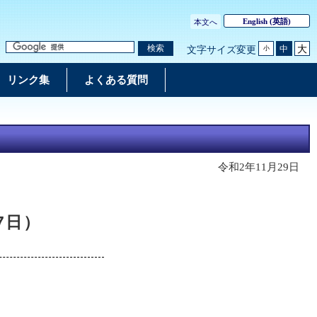
English
(英語)
本文へ
大
検索
中
文字サイズ変更
小
リンク集
よくある質問
令和2年11月29日
7日）