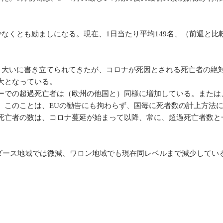
なくとも励ましになる。現在、1日当たり平均149名、（前週と比較
、大いに書き立てられてきたが、コロナが死因とされる死亡者の絶
大となっている。
ーでの超過死亡者は（欧州の他国と）同様に増加している。または
。このことは、EUの勧告にも拘わらず、国毎に死者数の計上方法
死亡者の数は、コロナ蔓延が始まって以降、常に、超過死亡者数と
ンダース地域では微減、ワロン地域でも現在同レベルまで減少してい