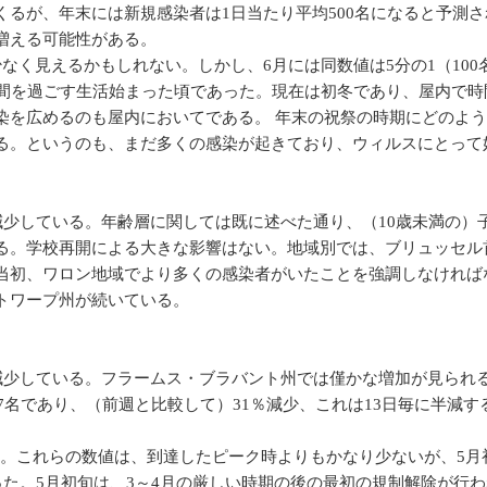
るが、年末には新規感染者は1日当たり平均500名になると予測
増える可能性がある。
て少なく見えるかもしれない。しかし、6月には同数値は5分の1（10
時間を過ごす生活始まった頃であった。現在は初冬であり、屋内で時
染を広めるのも屋内においてである。 年末の祝祭の時期にどのよ
る。というのも、まだ多くの感染が起きており、ウィルスにとって
減少している。年齢層に関しては既に述べた通り、（10歳未満の）
る。学校再開による大きな影響はない。地域別では、ブリュッセル
当初、ワロン地域でより多くの感染者がいたことを強調しなければ
トワープ州が続いている。
減少している。フラームス・ブラバント州では僅かな増加が見られ
7名であり、（前週と比較して）31％減少、これは13日毎に半減す
034名。これらの数値は、到達したピーク時よりもかなり少ないが、5
った。5月初旬は、3～4月の厳しい時期の後の最初の規制解除が行