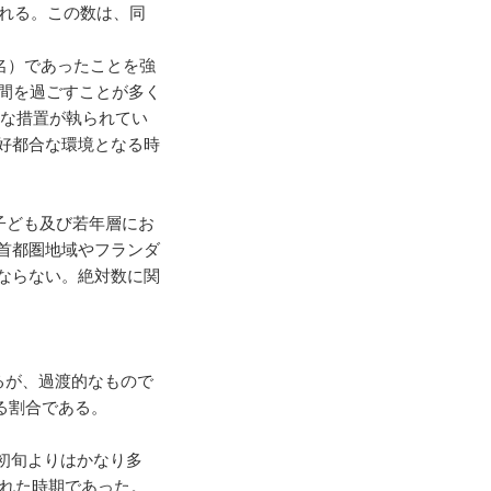
される。この数は、同
0名）であったことを強
間を過ごすことが多く
うな措置が執られてい
好都合な環境となる時
子ども及び若年層にお
首都圏地域やフランダ
ならない。絶対数に関
るが、過渡的なもので
る割合である。
月初旬よりはかなり多
われた時期であった。