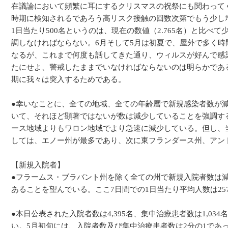
在議論において頻繁に耳にするクリスマスの祝祭にも関わってく
時期に検知されるであろう高リスク接触の回数次第でもう少し
1日当たり500名というのは、現在の数値（2.765名）と比べ
調しなければならない。6月そして5月は初夏で、屋外で多く
なるが、これまで何度も話してきた通り、ウィルスが好んで感
たにせよ、警戒したままでいなければならないのは明らかであ
期に我々は突入するためである。
●幸いなことに、全ての地域、全ての年齢層で新規感染者数が
いて、それほど顕著ではないが数は減少していることを強調す
ース地域よりもワロン地域でより急速に減少している。但し、
しては、エノー州が最多であり、次に東フランダース州、アン
【新規入院者】
●フラームス・ブラバント州を除く全ての州で新規入院者数は
あることを望んでいる。ここ7日間での1日当たり平均人数は25
●本日公表された入院者数は4,395名、集中治療患者数は1,
い。5月初旬には、入院者数及び集中治療患者数は2分の1であ