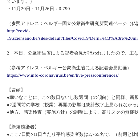
ています。）
・11月20日～11月26日：0.790
（参照アドレス：ベルギー国立公衆衛生研究所関連ページ（仏
http://covid-
19.sciensano.be/sites/default/files/Covid19/Derni%C3%A8
2 本日、公衆衛生省による記者会見が行われましたので、主
（参考アドレス：ベルギー公衆衛生省による記者会見動画）
https://www.info-coronavirus.be/en/live-pressconferences/
【冒頭】
●幸いなことに、この数日ないし数週間（の傾向）と同様、新
●2週間前の学校（授業）再開の影響は統計数字上見られなかっ
●他方、感染検査（実施方針）の調整により、高リスクの無症
【新規感染者】
●ここ7日間の1日当たり平均感染者数は2,765名で、（前週