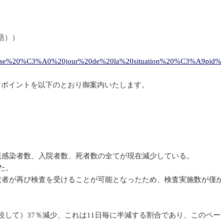
語））
re%20mise%20%C3%A0%20jour%20de%20la%20situation%20%C3%A9pid
なポイントを以下のとおり御案内いたします。
規感染者数、入院者数、死者数の全てが現在減少している。
た。
状者が再び検査を受けることが可能となったため、検査実施数が僅
と比較して）37％減少、これは11日毎に半減する割合であり、このペ