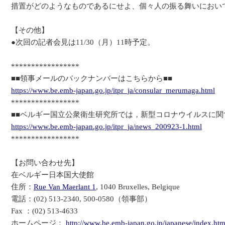
措置がどのようなものであるにせよ、個々人の振る舞いにおい
【その他】
●次回の記者会見は11/30（月）11時予定。
*****************
■■領事メールのバックナンバーはこちらから■■
https://www.be.emb-japan.go.jp/itpr_ja/consular_merumaga.html
*****************
■■ベルギー国立公衆衛生研究所では，新型コロナウイルスに関
https://www.be.emb-japan.go.jp/itpr_ja/news_200923-1.html
*****************
【お問い合わせ先】
在ベルギー日本国大使館
住所：
Rue Van Maerlant 1
, 1040 Bruxelles, Belgique
電話：(02) 513-2340, 500-0580（領事部）
Fax ：(02) 513-4633
ホームページ：
http://www.be.emb-japan.go.jp/japanese/index.htm