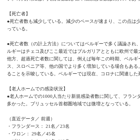
【死亡者】
●死亡者数も減少している。減少のペースが速まり、この点は少
っている。
●死亡者数（の計上方法）についてはベルギーで多く議論され
ルギーはチェコ及びここ最近ではブルガリアとともに欧州で最
他方、超過死亡者数に関しては、例えば毎年この時期、ベルギ
ス、スロベニア等、他の国でより多く増加している場合もある
ることを示唆している。ベルギーでは現在、コロナに関連した
【老人ホームでの感染状況】
●老人ホームでの1000人当たり新規感染者数に関して、フラ
多かった。ブリュッセル首都圏地域では微増となっている。
（直近データ／ 前週）
・フランダース： 21名／23名
・ワロン： 29名／45名