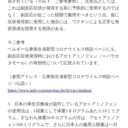
容されている（※以下、ご参考参照）。注意点としては、
これは副反応症状が発現する前に予防的に使用するのでは
なく、副反応が起こった段階で服用すべきという点。仮に
症状発現前に使用した場合には、ワクチンによる正常な免
疫形成を阻害する危惧がある。
※ご参考
ベルギー公衆衛生省新型コロナウイルス特設ページにも、
副反応症状発現時におけるアセトアミノフェン（＝パラセ
タモール）の有効性について記述されています。
（参照アドレス：公衆衛生省新型コロナウイルス特設ペー
ジ（仏語））
https://www.info-coronavirus.be/fr/vaccination/
3 日本の厚生労働省が認可しているアセトアミノフェン
の使用法は，1回量として体重1キログラムあたり10ミリグ
ラム、すなわち体重50キログラムの方は、アセトアミノフ
ェン500ミリグラムで、さらに日本人の服用上限量は一日