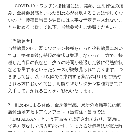
1 COVID-19・ワクチン接種後には、発熱、注射部位の痛
み、全身倦怠感といった副反応が発現することは珍しくな
いので、接種日当日や翌日には大事な予定等を入れないこ
とを勧める（併せて以下、当館参考もご参照ください）。
【当館参考】
当館館員の内、既にワクチン接種を行った複数館員におい
ては、接種直後は特段の症状は発現しなかった一方で、接
種した当日の夜など、少々の時間が経過した後に発熱症状
などを呈するといったケースが複数見られております。つ
きましては、以下2以降でご案内する薬品の利用をご検討
される方におかれては、可能な限りワクチン接種前までに
入手しておかれることをお勧めいたします。
2 副反応による発熱、全身倦怠感、局所の疼痛等には鎮
痛解熱剤アセトアミノフェン（当館注：当地では
「DAFALGAN」という商品名で販売されており、薬局に
て処方箋なしで購入可能です。）による対症療法が概ね許