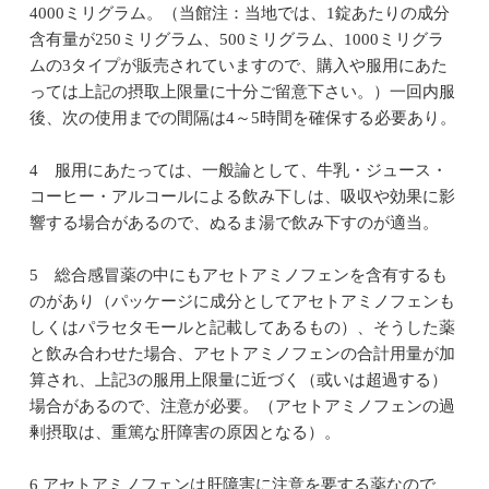
4000ミリグラム。（当館注：当地では、1錠あたりの成分
含有量が250ミリグラム、500ミリグラム、1000ミリグラ
ムの3タイプが販売されていますので、購入や服用にあた
っては上記の摂取上限量に十分ご留意下さい。）一回内服
後、次の使用までの間隔は4～5時間を確保する必要あり。
4 服用にあたっては、一般論として、牛乳・ジュース・
コーヒー・アルコールによる飲み下しは、吸収や効果に影
響する場合があるので、ぬるま湯で飲み下すのが適当。
5 総合感冒薬の中にもアセトアミノフェンを含有するも
のがあり（パッケージに成分としてアセトアミノフェンも
しくはパラセタモールと記載してあるもの）、そうした薬
と飲み合わせた場合、アセトアミノフェンの合計用量が加
算され、上記3の服用上限量に近づく（或いは超過する）
場合があるので、注意が必要。（アセトアミノフェンの過
剰摂取は、重篤な肝障害の原因となる）。
6 アセトアミノフェンは肝障害に注意を要する薬なので、