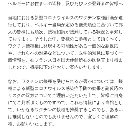
ベルギーにお住まいの皆様、及びたびレジ登録者の皆様へ
当地における新型コロナウイルスのワクチン接種計画が進
行しており、ベルギー当局が定める優先順位に基づいて邦
人の皆様にも順次、接種招請が接到している状況と承知し
ております。そうした中、皆様のご参考として頂くべく、
ワクチン接種後に発現する可能性がある一般的な副反応
や、それらへの対処などについて、医学的知見に基づく一
般情報を、在フランス日本国大使館所在の医務官より得ま
したので、概要以下のとおりご案内いたします。
なお、ワクチンの接種を受けられるか否かについては、接
種による新型コロナウイルス感染症予防の効果と副反応の
リスクの双方についてご理解いただいた上で、皆様ご自身
にてご判断頂くものですので、これら情報により当館とし
て、いかなるワクチンの接種を推奨するものでも、あるい
は推奨しないものでもありませんので、宜しくご理解の
程、お願いいたします。