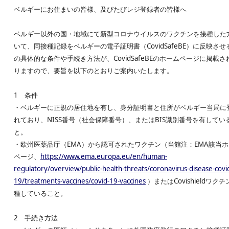
ベルギーにお住まいの皆様、及びたびレジ登録者の皆様へ
ベルギー以外の国・地域にて新型コロナウイルスのワクチンを接種した
いて、同接種記録をベルギーの電子証明書（CovidSafeBE）に反映させ
の具体的な条件や手続き方法が、CovidSafeBEのホームページに掲載さ
りますので、要旨を以下のとおりご案内いたします。
1 条件
・ベルギーに正規の居住地を有し、身分証明書と住所がベルギー当局に
れており、NISS番号（社会保障番号）、またはBIS識別番号を有してい
と。
・欧州医薬品庁（EMA）から認可されたワクチン（当館注：EMA該当
ページ、
https://www.ema.europa.eu/en/human-
regulatory/overview/public-health-threats/coronavirus-disease-covi
19/treatments-vaccines/covid-19-vaccines
）またはCovishieldワク
種していること。
2 手続き方法