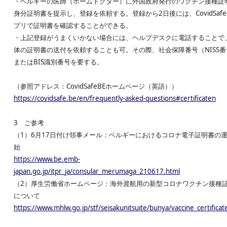
・ベルギーの医師（ホームドクター）に外国政府発行のワクチン接種証
身分証明書を提示し、登録を依頼する。登録から2日後には、CovidSafe
プリで証明書を確認することができる。
・上記登録がうまくいかない場合には、ヘルプデスクに電話することで
体の証明書の送付を依頼することも可。その際、社会保障番号（NISS番
またはBIS識別番号を要する。
（参照アドレス：CovidSafeBEホームページ（英語））
https://covidsafe.be/en/frequently-asked-questions#certificaten
3 ご参考
（1）6月17日付け領事メール：ベルギーにおけるコロナ電子証明書の
始
https://www.be.emb-
japan.go.jp/itpr_ja/consular_merumaga_210617.html
（2）厚生労働省ホームページ：海外渡航用の新型コロナワクチン接種
について
https://www.mhlw.go.jp/stf/seisakunitsuite/bunya/vaccine_certificat