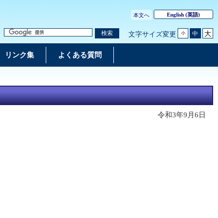
English
(英語)
本文へ
大
検索
中
文字サイズ変更
小
リンク集
よくある質問
令和3年9月6日
）