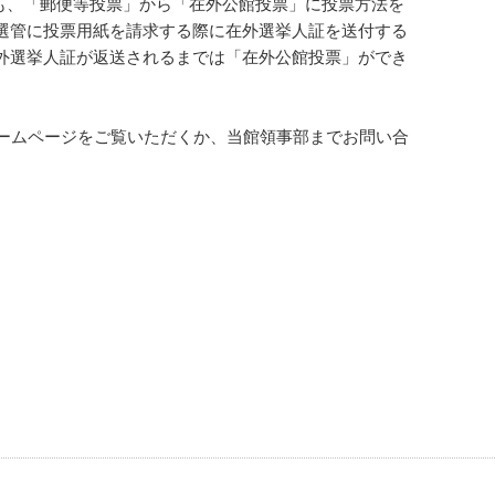
も、「郵便等投票」から「在外公館投票」に投票方法を
選管に投票用紙を請求する際に在外選挙人証を送付する
外選挙人証が返送されるまでは「在外公館投票」ができ
ホームページをご覧いただくか、当館領事部までお問い合