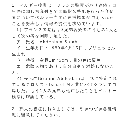
1 ベルギー検察は，フランス警察がパリ連続テロ
事件に関し写真付きで国際指名手配を行った容疑
者についてベルギー当局に逮捕権限が与えられた
ことを発表し，情報の提供を求めています。
（1）フランス警察は，3兄弟容疑者のうちの1人と
して次の者を国際手配した。
ア 氏名：Abdeslam Salah
イ 生年月日：1989年9月15日，ブリュッセル
生まれ
ウ 特徴：身長1m75cm，目の色は栗色
エ 危険人物であり，自分自身で対処しないこ
と。
（2）長兄のIbrahim Abdeslamは，既に特定され
ているテロリストIsmael Mと共にバタクランで自
爆した。もう1人の兄弟も死亡したことをベルギー
検察は確認している。
2 邦人の皆様におきましては、引きつづき各種情
報に留意してください。