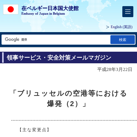
在ベルギー日本国大使館
Embassy of Japan in Belgium
English
(英語)
検索
領事サービス・安全対策メールマガジン
平成28年3月22日
「ブリュッセルの空港等における
爆発（2）」
【主な変更点】