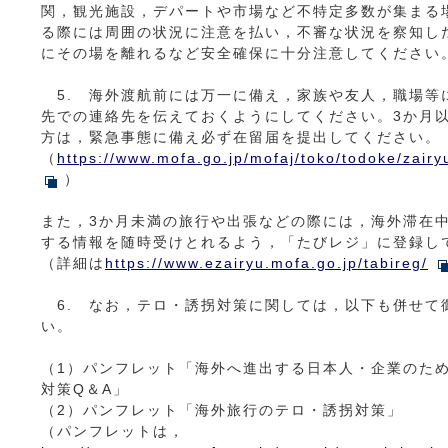
関，観光施設，デパートや市場など不特定多数が集まる
る際には周囲の状況に注意を払い，不審な状況を察知し
にその場を離れるなど安全確保に十分注意してください
5. 海外渡航前には万一に備え，家族や友人，職場等
先での連絡先を伝えておくようにしてください。3か月
方は，緊急事態に備え必ず在留届を提出してください。
（
https://www.mofa.go.jp/mofaj/toko/todoke/zairy
）
また，3か月未満の旅行や出張などの際には，海外滞在
する情報を随時受けとれるよう，「たびレジ」に登録し
（詳細は
https://www.ezairyu.mofa.go.jp/tabireg/
6. なお，テロ・誘拐対策に関しては，以下も併せて
い。
（1）パンフレット「海外へ進出する日本人・企業のた
対策Q＆A」
（2）パンフレット「海外旅行のテロ・誘拐対策」
（パンフレットは，