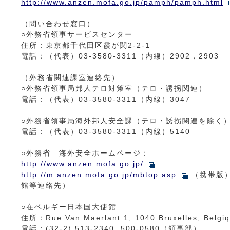
http://www.anzen.mofa.go.jp/pamph/pamph.html
（問い合わせ窓口）
○外務省領事サービスセンター
住所：東京都千代田区霞が関2-2-1
電話：（代表）03-3580-3311（内線）2902，2903
（外務省関連課室連絡先）
○外務省領事局邦人テロ対策室（テロ・誘拐関連）
電話：（代表）03-3580-3311（内線）3047
○外務省領事局海外邦人安全課（テロ・誘拐関連を除く
電話：（代表）03-3580-3311（内線）5140
○外務省 海外安全ホームページ：
http://www.anzen.mofa.go.jp/
http://m.anzen.mofa.go.jp/mbtop.asp
（携帯版）
館等連絡先）
○在ベルギー日本国大使館
住所：Rue Van Maerlant 1, 1040 Bruxelles, Belgi
電話：(32-2) 513-2340, 500-0580（領事部）