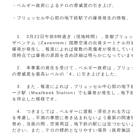
・ベルギー政府によるテロの脅威度の引き上げ。
・ブリュッセル中心部の地下鉄駅での爆発発生の情報。
1. 3月22日午前8時過ぎ（現地時間），首都ブリュ
ザベンテム（Zaventem）国際空港の出発ターミナル
爆発が発生し，報道によれば複数の死傷者が発生してい
現時点では爆発の原因を含め詳細は明らかになっていま
2. 本事案の発生を受けて，ベルギー政府は，ブリュ
の脅威度を最高レベルの「4」に引き上げました。
3. また，報道によれば，ブリュッセル中心部の地下
ーク駅（Maalbeek Station）でも爆発が発生し，地
を停止した模様です。
4. つきましては，ベルギーに渡航・滞在される方は
を考慮し，不測の事態に巻き込まれないよう最新の関連
努め，当面の間，空港周辺，地下鉄の駅には近づかない
ださい。また，テロの標的となりやすい場所（政府施設