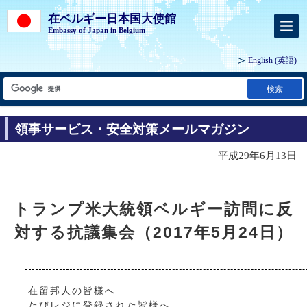
在ベルギー日本国大使館
Embassy of Japan in Belgium
English
(英語)
検索
領事サービス・安全対策メールマガジン
平成29年6月13日
トランプ米大統領ベルギー訪問に反
対する抗議集会（2017年5月24日）
在留邦人の皆様へ
たびレジに登録された皆様へ