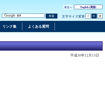
English
(英語)
本文へ
大
検索
中
文字サイズ変更
小
リンク集
よくある質問
平成30年12月13日
）