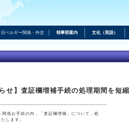
日ベルギー関係・外交
領事部案内
文化（英語）
らせ】査証欄増補手続の処理期間を短
ト関係お手続の内，「査証欄増補」について，処
いたします。