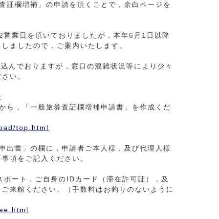
「査証欄増補」の申請を頂くことで，余白ページを
2営業日を頂いておりましたが，本年6月1日以降
としましたので，ご案内いたします。
見込んでおりますが，窓口の混雑状況等により少々
ださい。
法
ジから，「一般旅券査証欄増補申請書」を作成くだ
oad/top.html
任申出書」の欄に，申請者ご本人様，及び代理人様
要事項をご記入ください。
スポート，ご自身のIDカード（滞在許可証），及
，ご来館ください。（手数料はお釣りのないように
fee.html