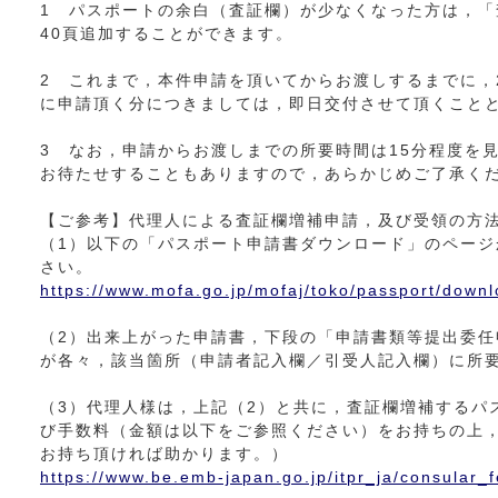
1 パスポートの余白（査証欄）が少なくなった方は，
40頁追加することができます。
2 これまで，本件申請を頂いてからお渡しするまでに，
に申請頂く分につきましては，即日交付させて頂くこと
3 なお，申請からお渡しまでの所要時間は15分程度を
お待たせすることもありますので，あらかじめご了承く
【ご参考】代理人による査証欄増補申請，及び受領の方
（1）以下の「パスポート申請書ダウンロード」のペー
さい。
https://www.mofa.go.jp/mofaj/toko/passport/downl
（2）出来上がった申請書，下段の「申請書類等提出委
が各々，該当箇所（申請者記入欄／引受人記入欄）に所
（3）代理人様は，上記（2）と共に，査証欄増補するパ
び手数料（金額は以下をご参照ください）をお持ちの上
お持ち頂ければ助かります。）
https://www.be.emb-japan.go.jp/itpr_ja/consular_