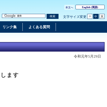
English
(英語)
本文へ
大
検索
中
文字サイズ変更
小
リンク集
よくある質問
令和元年5月29日
縮します