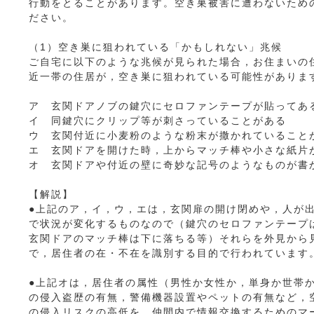
行動をとることがあります。空き巣被害に遭わないため
ださい。
（1）空き巣に狙われている「かもしれない」兆候
ご自宅に以下のような兆候が見られた場合，お住まいの
近一帯の住居が，空き巣に狙われている可能性がありま
ア 玄関ドアノブの鍵穴にセロファンテープが貼ってあ
イ 同鍵穴にクリップ等が刺さっていることがある
ウ 玄関付近に小麦粉のような粉末が撒かれていること
エ 玄関ドアを開けた時，上からマッチ棒や小さな紙片
オ 玄関ドアや付近の壁に奇妙な記号のようなものが書
【解説】
●上記のア，イ，ウ，エは，玄関扉の開け閉めや，人が
で状況が変化するものなので（鍵穴のセロファンテープ
玄関ドアのマッチ棒は下に落ちる等）それらを外見から
で，居住者の在・不在を識別する目的で行われています
●上記オは，居住者の属性（男性か女性か，単身か世帯
の侵入盗歴の有無，警備機器設置やペットの有無など，
の侵入リスクの高低を，仲間内で情報交換するためのマ