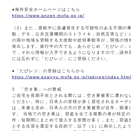
●海外安全ホームページはこちら
https://www.anzen.mofa.go.jp/
（2）また，渡航中に急遽発生する可能性のある不測の
動，デモ，公共交通機関のストライキ，自然災害など）
の国や地域を管轄する大使館や総領事館等が，関係の情
発出します。旅行中の方でも，あらかじめ「たびレジ」
で，それら情報が入手できるようになりますので，諸外
には忘れずに「たびレジ」にご登録ください。
●「たびレジ」の登録はこちらから
https://www.ezairyu.mofa.go.jp/tabireg/index.htm
3 「空き巣」への警戒
ご自宅を長期不在とされる際には，空き巣被害に遭わな
ください。特に，日本人の皆様が多く居住されるオーデ
は，未遂も含め，日本人の方の空き巣被害が近年，顕著
す。 当地での空き巣は、窃盗を企てる複数の者が特定
件，短期間にまとめて侵入する形態が多く，また，窃盗
とする住居を選定する目的で，以下（1）に例示したよ