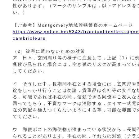
性があります。（マークのサンプルは，以下アドレスを
い。）
【ご参考】Montgomery地域管轄警察のホームページ
https://www.police.be/5343/fr/actualites/les-sign
cambrioleurs
（2）被害に遭わないための対策
ア 日々，玄関周り等の様子に注意して，上記（1）に
兆候が見られた場合には，空き巣のリスクが高まってい
してください。
イ そうした中，長期間不在とする場合には，玄関扉や
錠をしっかり行うことは勿論，貴重品は会社等の安全な
る，可能であれば不在の間，信頼できる同僚やご友人な
回ってもらう，不審なマークは消除する，タイマー式電
在の気配を極力つくらないようにする等，可能な範囲で
てください。
ウ 郵便ポストの郵便物が溜まっている状況から，長期
られることがあります。不在の間，それらの対処（チラ