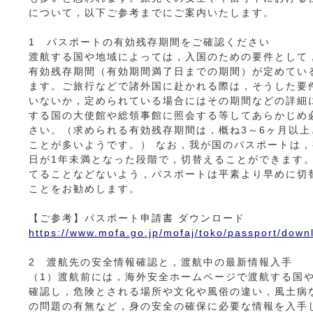
について，以下ご参考までにご案内いたします。
1 パスポートの有効残存期間をご確認ください
渡航する国や地域によっては，入国のための要件として
有効残存期間（有効期間満了日までの期間）が定めてい
ます。ご旅行などで諸外国に赴かれる際は，そうした要
いないか，定められている場合にはその期間などの詳細
する国の大使館や総領事館に照会する等してあらかじめ
さい。（求められる有効残存期間は，概ね3～6ヶ月以上
ことが多いようです。） なお，我が国のパスポートは
日が1年未満となった段階で，切替えることができます
てることなどないよう，パスポートは平素より早めに切
ことをお勧めします。
【ご参考】パスポート申請書 ダウンロード
https://www.mofa.go.jp/mofaj/toko/passport/down
2 渡航先の安全情報確認と，渡航中の最新情報入手
（1）渡航前には，海外安全ホームページで渡航する国
確認し，危険とされる場所や文化や風俗の違い，風土病
の問題の有無など，身の安全の確保に必要な情報を入手