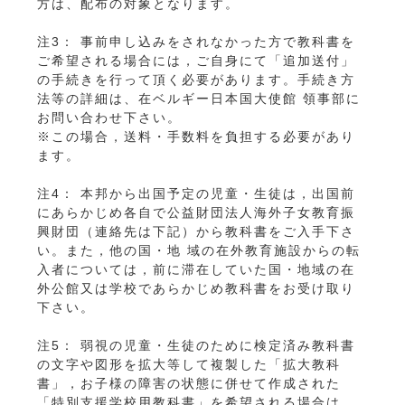
方は、配布の対象となります。
注3： 事前申し込みをされなかった方で教科書を
ご希望される場合には，ご自身にて「追加送付」
の手続きを行って頂く必要があります。手続き方
法等の詳細は、在ベルギー日本国大使館 領事部に
お問い合わせ下さい。
※この場合，送料・手数料を負担する必要があり
ます。
注4： 本邦から出国予定の児童・生徒は，出国前
にあらかじめ各自で公益財団法人海外子女教育振
興財団（連絡先は下記）から教科書をご入手下さ
い。また，他の国・地 域の在外教育施設からの転
入者については，前に滞在していた国・地域の在
外公館又は学校であらかじめ教科書をお受け取り
下さい。
注5： 弱視の児童・生徒のために検定済み教科書
の文字や図形を拡大等して複製した「拡大教科
書」，お子様の障害の状態に併せて作成された
「特別支援学校用教科書」を希望される場合は，