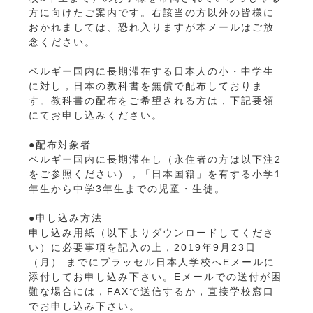
方に向けたご案内です。右該当の方以外の皆様に
おかれましては、恐れ入りますが本メールはご放
念ください。
ベルギー国内に長期滞在する日本人の小・中学生
に対し，日本の教科書を無償で配布しておりま
す。教科書の配布をご希望される方は，下記要領
にてお申し込みください。
●配布対象者
ベルギー国内に長期滞在し（永住者の方は以下注2
をご参照ください），「日本国籍」を有する小学1
年生から中学3年生までの児童・生徒。
●申し込み方法
申し込み用紙（以下よりダウンロードしてくださ
い）に必要事項を記入の上，2019年9月23日
（月） までにブラッセル日本人学校へEメールに
添付してお申し込み下さい。Eメールでの送付が困
難な場合には，FAXで送信するか，直接学校窓口
でお申し込み下さい。