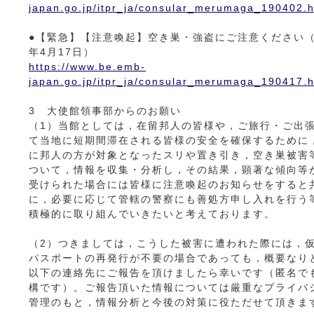
japan.go.jp/itpr_ja/consular_merumaga_190402.h
●【緊急】【注意喚起】空き巣・強盗にご注意ください
年4月17日）
https://www.be.emb-
japan.go.jp/itpr_ja/consular_merumaga_190417.h
3 大使館領事部からのお願い
（1）当館としては，在留邦人の皆様や，ご旅行・ご出
て当地に短期間滞在される皆様の安全を確保するために
に邦人の方が対象となったスリや置き引き，空き巣被害
ついて，情報を収集・分析し，その結果，顕著な傾向等
受けられた場合には皆様に注意喚起のお知らせをすると
に，必要に応じて管轄の警察にも善処方申し入れを行う
積極的に取り組んでいきたいと考えております。
（2）つきましては，こうした被害に遭われた際には，
パスポートの再発行が不要の場合であっても，概要なり
以下の連絡先にご報告を頂けましたら幸いです（匿名で
構です）。ご報告頂いた情報については厳重なプライバ
管理のもと，情報分析と今後の対策に役ただせて頂きま