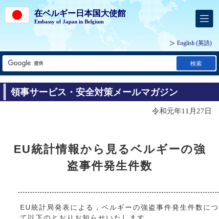
在ベルギー日本国大使館
Embassy of Japan in Belgium
English
(英語)
検索
領事サービス・安全対策メールマガジン
令和元年11月27日
EU統計情報から見るベルギーの強
盗事件発生件数
EU統計局発表による，ベルギーの強盗事件発生件数に
て以下のとおりお知らせいたします。