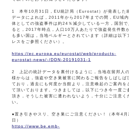
1 本年10月31日，EU統計局（Eurostat）が発表した
データによれば，2011年から2017年までの間，EU域
体としての強盗事件は約24％減少している一方，国別で
ると，2017年時点，人口10万人あたりで強盗発生件数
も多い国は，当地ベルギーとされています（詳細は以下
レスをご参照ください）。
https://ec.europa.eu/eurostat/web/products-
eurostat-news/-/DDN-20191031-1
2 上記の統計データを裏付けるように，当地在留邦人
様からは，強盗や空き巣被害に関わるご報告をしばしば
ており，過去にも何度か当館より，注意喚起のご案内を
て頂いております。つきましては，以下につき今一度ご
頂き，そうした被害に遭われないよう，十分にご注意く
い。
●置き引きやスリ、空き巣にご注意ください！（本年4月
日）
https://www.be.emb-