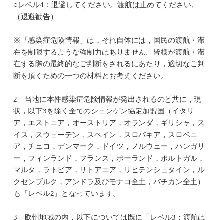
○レベル4：退避してください。渡航は止めてください。
（退避勧告）
※「感染症危険情報」は，それ自体には，国民の渡航・滞
在を制限するような強制力はありません。皆様が渡航・滞
在する際の最終的なご判断をされるにあたり，適切なご判
断を頂くための一つの材料とお考えください。
2 当地に本件感染症危険情報が発出されるのと共に，現
状，以下3を除く全てのシェンゲン協定加盟国（イタリ
ア，エストニア，オーストリア，オランダ，ギリシャ，ス
イス，スウェーデン，スペイン，スロバキア，スロベニ
ア，チェコ，デンマーク，ドイツ，ノルウェー，ハンガリ
ー，フィンランド，フランス，ポーランド，ポルトガル，
マルタ，ラトビア，リトアニア，リヒテンシュタイン，ル
クセンブルク，アンドラ及びモナコ全土，バチカン全土）
も「レベル2」となっています。
3 欧州地域の内，以下については既に「レベル3：渡航は