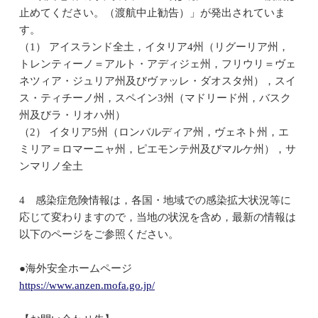
止めてください。（渡航中止勧告）」が発出されていま
す。
（1） アイスランド全土，イタリア4州（リグーリア州，
トレンティーノ＝アルト・アディジェ州，フリウリ＝ヴェ
ネツィア・ジュリア州及びヴァッレ・ダオスタ州），スイ
ス・ティチーノ州，スペイン3州（マドリード州，バスク
州及びラ・リオハ州）
（2） イタリア5州（ロンバルディア州，ヴェネト州，エ
ミリア＝ロマーニャ州，ピエモンテ州及びマルケ州），サ
ンマリノ全土
4 感染症危険情報は，各国・地域での感染拡大状況等に
応じて変わりますので，当地の状況を含め，最新の情報は
以下のページをご参照ください。
●海外安全ホームページ
https://www.anzen.mofa.go.jp/