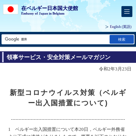
在ベルギー日本国大使館
Embassy of Japan in Belgium
English
(英語)
検索
領事サービス・安全対策メールマガジン
令和2年3月23日
新型コロナウイルス対策（ベルギ
ー出入国措置について)
1 ベルギー出入国措置について本20日，ベルギー外務省