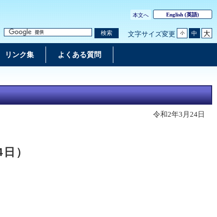
English
(英語)
本文へ
大
検索
中
文字サイズ変更
小
リンク集
よくある質問
令和2年3月24日
4日）