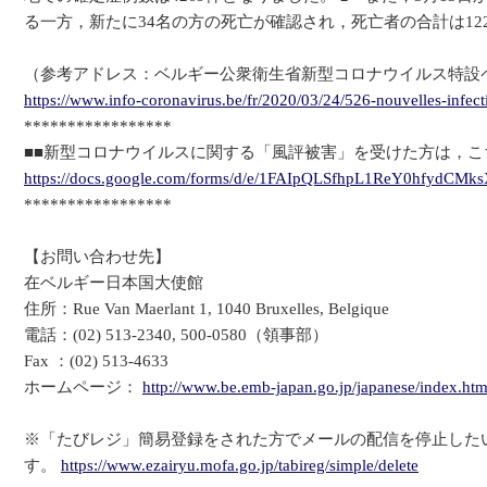
る一方，新たに34名の方の死亡が確認され，死亡者の合計は12
（参考アドレス：ベルギー公衆衛生省新型コロナウイルス特設
https://www.info-coronavirus.be/fr/2020/03/24/526-nouvelles-infect
*****************
■■新型コロナウイルスに関する「風評被害」を受けた方は，こ
https://docs.google.com/forms/d/e/1FAIpQLSfhpL1ReY0hfydC
*****************
【お問い合わせ先】
在ベルギー日本国大使館
住所：Rue Van Maerlant 1, 1040 Bruxelles, Belgique
電話：(02) 513-2340, 500-0580（領事部）
Fax ：(02) 513-4633
ホームページ：
http://www.be.emb-japan.go.jp/japanese/index.htm
※「たびレジ」簡易登録をされた方でメールの配信を停止した
す。
https://www.ezairyu.mofa.go.jp/tabireg/simple/delete