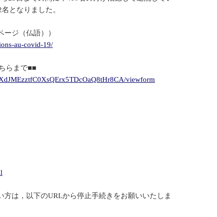
2名となりました。
ページ（仏語））
ions-au-covid-19/
ちらまで■■
MksXdJMEzztfC0XsQErx5TDcOaQ8tHr8CA/viewform
l
い方は，以下のURLから停止手続きをお願いいたしま