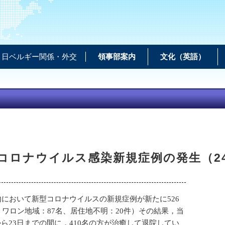
日ベルギー関係・外交
領事部案内
文化（英語）
コロナウイルス感染新規症例の発生（2
内において新型コロナウイルスの新規症例が新たに526
，ワロン地域：87名、居住地不明：20件）その結果，当
から23日までの間に，410名の方が治癒して退院してい