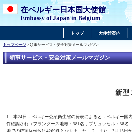
在ベルギー日本国大使館
Embassy of Japan in Belgium
トップ
大使館案内
トップページ
> 領事サービス・安全対策メールマガジン
領事サービス・安全対策メールマガジン
新型
1 本24日，ベルギー公衆衛生省の発表によると，ベルギー国
件確認され（フランダース地域：381名，ブリュッセル：38名
地での確定症例数は4269件となりました。 2 また，3月13日