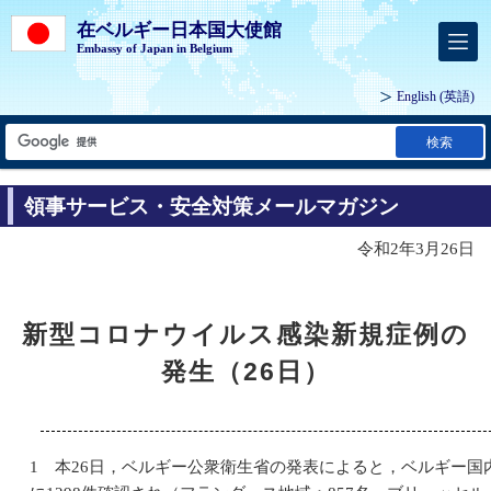
在ベルギー日本国大使館
Embassy of Japan in Belgium
English
(英語)
検索
領事サービス・安全対策メールマガジン
令和2年3月26日
新型コロナウイルス感染新規症例の
発生（26日）
1 本26日，ベルギー公衆衛生省の発表によると，ベルギー