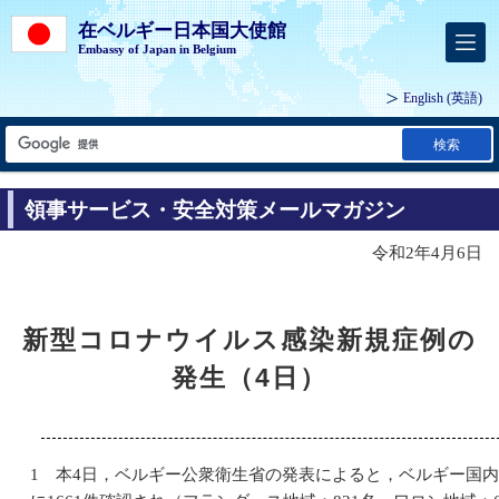
在ベルギー日本国大使館
Embassy of Japan in Belgium
English
(英語)
検索
領事サービス・安全対策メールマガジン
令和2年4月6日
新型コロナウイルス感染新規症例の
発生（4日）
1 本4日，ベルギー公衆衛生省の発表によると，ベルギー国