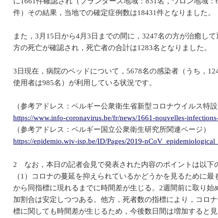
に1661件確認され（フランダース地域：831名，ワロン地域：6
件）その結果，当地での確定症例数は18431件となりました。
また，3月15日から4月3日までの間に，3247名の方が治癒し
方の死亡が確認され，死亡者の合計は1283名となりました。
3日現在，病院のベッドについて，5678名の感染者（うち，12
使用者は985名）が利用している状況です。
（参考アドレス：ベルギー公衆衛生省新型コロナウイルス特設
https://www.info-coronavirus.be/fr/news/1661-nouvelles-infections
（参考アドレス：ベルギー国立公衆衛生研究所関連ページ）
https://epidemio.wiv-isp.be/ID/Pages/2019-nCoV_epidemiological_
2 なお，本日の記者会見で発表された内容のポイントは以下
（1）コロナの蔓延を抑えられているかどうかを見るために最
から同指標に現れるまでに時間差が生じる。2週間前に取り始
加割合は安定しつつある。他方，死者数の指標により，コロナ
標に関しても時間差が生じるため，今後数日間は増加すると見