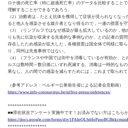
ロナ後の死亡率（特に超過死亡率）のデータを比較することで
理解することができるであろう。
（2）治癒者は，たとえ抗体を獲得して症状が見られなくなっ
ると他人を感染させる媒介者となり得るので，一連の措置を守
（3）（リンブルフではなぜ感染が最も拡大しているのか，他
りも先に伝染が収束する先進的な事例なのか、との記者の質問
存在したため感染が拡大した，各種措置は国全体で同様に取ら
り，同州は先進事例ではない。
（4）（フランスや中国では街中を消毒しているが有効か、と
ルスは数時間～数日後にいずれ死滅する。消毒は一時的なもの
果なし。人の間での感染を減らすためには，これまで取られて
（参考アドレス：ベルギー公衆衛生省による記者会見動画）
https://www.info-coronavirus.be/nl/live-pressconferences/
*****************
■■滞在状況アンケート実施中です！お済みでない方はこちらか
https://docs.google.com/forms/d/e/1FAIpQLSd4oPasoBCBkkcm
*****************