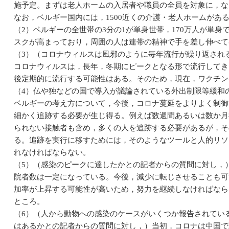
施予定。まずは老人ホームの入居者や職員の全員を対象に，な
なお，ベルギー国内には，1500近くの介護・老人ホームがあ
（2）ベルギーの全世帯の3分の1が単身世帯，170万人が単
スクが高まっており，周囲の人は連帯の精神で手を差し伸べて
（3）（コロナウィルスは風邪のように毎年流行が繰り返され
コロナウィルスは，長年，冬期にピークとなる形で流行してき
後定期的に流行する可能性はある。そのため，現在，ワクチン
（4）仏や独などの国で導入が議論されている外出制限等緩和
ベルギーの考え方について，今後，コロナ蔓延をよりよく制御
細かく追跡する必要が生じ得る。例えば数週間あるいは数か月
られない接触者も含め，多くの人を追跡する必要があるが，そ
る。追跡を実行に移すためには，そのようなツールと人的リソ
れなければならない。
（5）（感染のピークに達したかとの記者からの質問に対し，
院者数は一定になっている。今後，減少に転じさせることも可
加率が上昇する可能性が高いため，努力を継続しなければなら
ところ。
（6）（人から動物への感染のケースがいくつか報告されてい
はあるかとの記者からの質問に対し，）当初，コロナは中国で