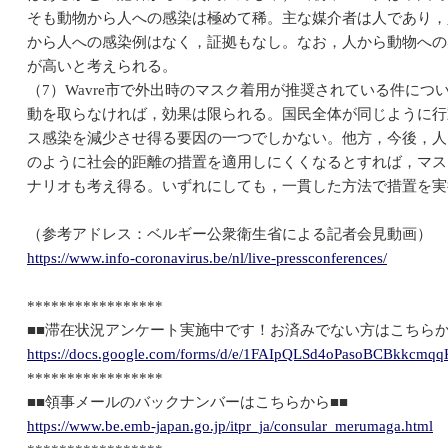
そも動物から人への感染は極めて稀。主な媒介者は人であり，
から人への感染例はなく，証拠もなし。なお，人から動物への
が高いと考えられる。
（7）Wavre市で外出時のマスク着用が推奨されている件に
動を取らなければ，効果は限られる。国民全体が同じように行
ス感染を減少させ得る要因の一つでしかない。他方，今後，人
のように社会的距離の措置を適用しにくくなるとすれば，マス
ナリオも考え得る。いずれにしても，一貫した方法で措置を実
（参考アドレス：ベルギー公衆衛生省による記者会見動画）
https://www.info-coronavirus.be/nl/live-pressconferences/
*****************
■■滞在状況アンケート実施中です！お済みでない方はこちらか
https://docs.google.com/forms/d/e/1FAIpQLSd4oPasoBCBkkcm
*****************
■■領事メールのバックナンバーはこちらから■■
https://www.be.emb-japan.go.jp/itpr_ja/consular_merumaga.html