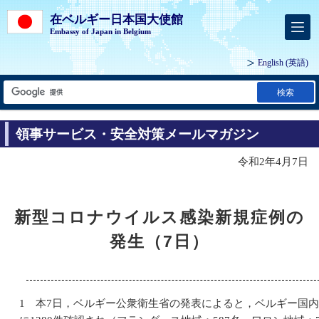
在ベルギー日本国大使館
Embassy of Japan in Belgium
English
(英語)
検索
領事サービス・安全対策メールマガジン
令和2年4月7日
新型コロナウイルス感染新規症例の
発生（7日）
1 本7日，ベルギー公衆衛生省の発表によると，ベルギー国