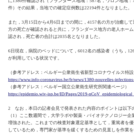
に1380件確認され（フランダース地域：587名，ワロン地域：
件）その結果，当地での確定症例数は22194件となりました。
また，3月15日から4月6日までの間に，4157名の方が治癒し
方の死亡が確認されると共に，フランダース地方の老人ホームで
認され，死亡者の合計は2035名となりました。
6日現在，病院のベッドについて，6012名の感染者（うち，12
が利用している状況です。
（参考アドレス：ベルギー公衆衛生省新型コロナウイルス特設
https://www.info-coronavirus.be/fr/news/1380-nouvelles-infections
（参考アドレス：ベルギー国立公衆衛生研究所関連ページ）
https://epidemio.wiv-isp.be/ID/Pages/2019-nCoV_epidemiological_
2 なお，本日の記者会見で発表された内容のポイントは以下
（1）ここ数週間で，大学ラボや製薬・バイオテクノロジー企
増強された。これまでの検査対象選定基準として，重篤者を優
しているため，専門家が基準を緩くするための見直しを作業を