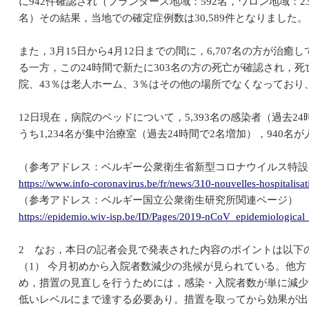
に942件確認され（フランダース地域：592名，ワロン地域：2
名）その結果，当地での確定症例数は30,589件となりました。
また，3月15日から4月12日までの間に，6,707名の方が治癒
る一方，この24時間で新たに303名の方の死亡が確認され，死亡
院、43％は老人ホーム、3％はその他の場所でなくなっており
12日現在，病院のベッドについて，5,393名の感染者（過去2
うち1,234名が集中治療室（過去24時間で2名増加），940
（参考アドレス：ベルギー公衆衛生省新型コロナウイルス特設
https://www.info-coronavirus.be/fr/news/310-nouvelles-hospitalisat
（参考アドレス：ベルギー国立公衆衛生研究所関連ページ）
https://epidemio.wiv-isp.be/ID/Pages/2019-nCoV_epidemiological_
2 なお，本日の記者会見で発表された内容のポイントは以下
（1） 今月初めから入院者数減少の兆候が見られている。他
め，措置の見直しを行うためには，感染・入院者数が単に減少
低いレベルにまで達する必要あり。措置を取ってから効果が出