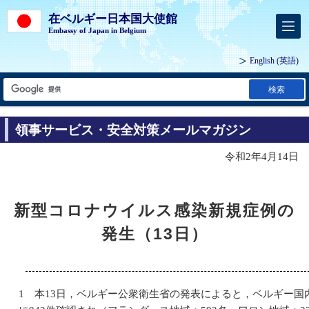
在ベルギー日本国大使館
Embassy of Japan in Belgium
English
(英語)
検索
領事サービス・安全対策メールマガジン
令和2年4月14日
新型コロナウイルス感染新規症例の
発生（13日）
1 本13日，ベルギー公衆衛生省の発表によると，ベルギー