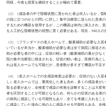
同様，今後も措置を継続することが極めて重要。
（2）（感染者の中で昏睡状態に置かれた者は何人いるか，昏
の役に立つのかとの問いに対し）集中治療室に送られた患者の
するための機器を使用するが，この機器は体内に挿入され，意
を人工的な昏睡状態の状態に置く必要がある。現在，940人の
（3）（フランダースの老人ホームで，酸素補助が必要な入居
いているが本当か，酸素補助が必要な者は全て病院に移送され
助が必要な者の中には，症状の軽い者（酸素補助の量が少なく
院の集中治療室に移送される。症状の軽い者は，医療行為とし
れは老人ホームでも可能だが，患者数が多すぎて機器が不足す
（4）（老人ホームでの全感染検査は必要か，症状のない入居
し）老人ホームでは，重篤化した者も含め，多くの感染者がい
取る必要があり，全検査で感染の有無を診断することは大変有
者を区別することが可能となるため。何らかの症状のある者の
の病気に感染している可能性もあり，全てを考慮に入れること
に感染していた場合に他の人に感染させる可能性もある。全検