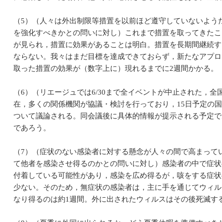
（5）（人々は外出制限等措置を以前ほど遵守していないよう
を強化すべきかとの問いに対し）これまで措置を取ってきたこ
が見られ，措置に効果があることは明白。措置を長期間継続す
ならない。我々はまだ目標を達成できておらず，新たなアプロ
取った措置の効果が（数字上に）現れるまでに2週間かかる。
（6）（リエージュでは6/30まで全イベントが中止された，
在，多くの関係機関が協議・検討を行っており，15日予定の
ついて議論される。同会議後に具体的情報が提示される予定で
であろう。
（7）（症状のない感染者に対する懸念が人々の間で高まって
て他者を感染させ得るのかとの問いに対し）感染者の中で症状
付着している可能性があり，感染を広め得るが，咳をする症状
少ない。そのため，無症状の感染者は，主に手を通じてウィル
なり得るのは約1週間。外に出されたウィルスはその後死滅す