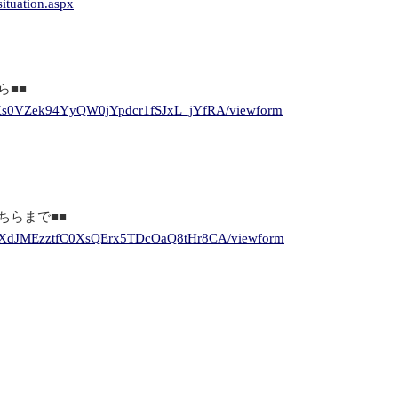
ituation.aspx
ら■■
qqKs0VZek94YyQW0jYpdcr1fSJxL_jYfRA/viewform
ちらまで■■
MksXdJMEzztfC0XsQErx5TDcOaQ8tHr8CA/viewform