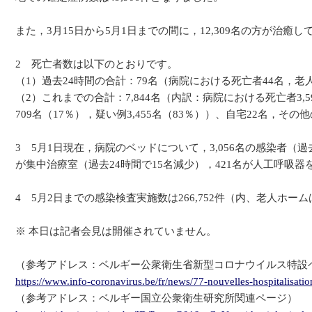
また，3月15日から5月1日までの間に，12,309名の方が治癒
2 死亡者数は以下のとおりです。
（1）過去24時間の合計：79名（病院における死亡者44名，老
（2）これまでの合計：7,844名（内訳：病院における死亡者3,
709名（17％），疑い例3,455名（83％））、自宅22名，その
3 5月1日現在，病院のベッドについて，3,056名の感染者（過
が集中治療室（過去24時間で15名減少），421名が人工呼吸
4 5月2日までの感染検査実施数は266,752件（内、老人ホームは
※ 本日は記者会見は開催されていません。
（参考アドレス：ベルギー公衆衛生省新型コロナウイルス特設
https://www.info-coronavirus.be/fr/news/77-nouvelles-hospitalisatio
（参考アドレス：ベルギー国立公衆衛生研究所関連ページ）