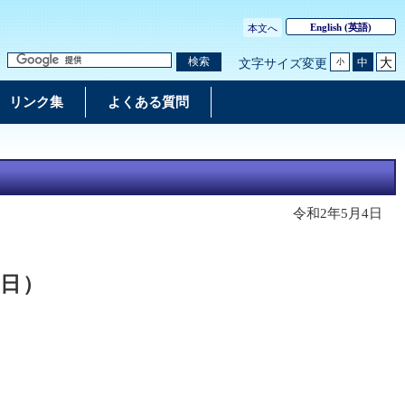
English
(英語)
本文へ
大
検索
中
文字サイズ変更
小
リンク集
よくある質問
令和2年5月4日
3日）