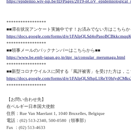
https://epidemio.wiv-isp.be/ID/Pages/2019-nCoV_epidemiological_s
*****************
■■滞在状況アンケート実施中です！お済みでない方はこちらか
https://docs.google.com/forms/d/e/1FAIpQLSd4oPasoBCBkkcm
*****************
■■領事メールのバックナンバーはこちらから■■
https://www.be.emb-japan.go.jp/itpr_ja/consular_merumaga.html
*****************
■■新型コロナウイルスに関する「風評被害」を受けた方は，こ
https://docs.google.com/forms/d/e/1FAIpQLSfhpL1ReY0hfydC
*****************
【お問い合わせ先】
在ベルギー日本国大使館
住所：Rue Van Maerlant 1, 1040 Bruxelles, Belgique
電話：(02) 513-2340, 500-0580（領事部）
Fax ：(02) 513-4633