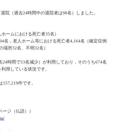
して退院（過去24時間中の退院者は98名）しました。
人ホームにおける死亡者35名）
594名，老人ホーム等における死亡者4,164名（確定症例
他の場所32名、不明32名）
去24時間で53名減少）が利用しており，そのうち674名
器を利用している状況です。
157,219件です。
ページ（仏語））
ns/