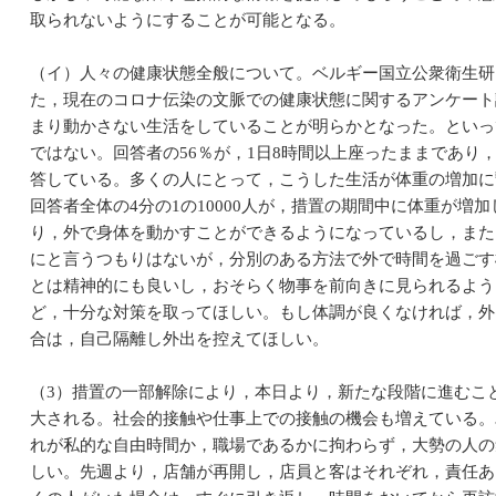
取られないようにすることが可能となる。
（イ）人々の健康状態全般について。ベルギー国立公衆衛生研究所（S
た，現在のコロナ伝染の文脈での健康状態に関するアンケート
まり動かさない生活をしていることが明らかとなった。といっ
ではない。回答者の56％が，1日8時間以上座ったままであり
答している。多くの人にとって，こうした生活が体重の増加に
回答者全体の4分の1の10000人が，措置の期間中に体重が
り，外で身体を動かすことができるようになっているし，また
にと言うつもりはないが，分別のある方法で外で時間を過ごす
とは精神的にも良いし，おそらく物事を前向きに見られるよう
ど，十分な対策を取ってほしい。もし体調が良くなければ，外
合は，自己隔離し外出を控えてほしい。
（3）措置の一部解除により，本日より，新たな段階に進むこ
大される。社会的接触や仕事上での接触の機会も増えている。
れが私的な自由時間か，職場であるかに拘わらず，大勢の人の
しい。先週より，店舗が再開し，店員と客はそれぞれ，責任あ