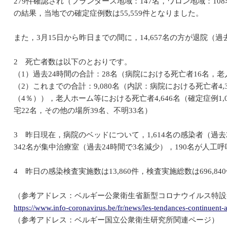
279件確認され（フランダース地域：147名，ワロン地域：10
の結果，当地での確定症例数は55,559件となりました。
また，3月15日から昨日までの間に，14,657名の方が退院（
2 死亡者数は以下のとおりです。
（1）過去24時間の合計：28名（病院における死亡者16名，
（2）これまでの合計：9,080名（内訳：病院における死亡者4,34
（4％）），老人ホーム等における死亡者4,646名（確定症例1,0
宅22名，その他の場所39名、不明33名）
3 昨日現在，病院のベッドについて，1,614名の感染者（過
342名が集中治療室（過去24時間で3名減少），190名が人
4 昨日の感染検査実施数は13,860件，検査実施総数は696,8
（参考アドレス：ベルギー公衆衛生省新型コロナウイルス特設
https://www.info-coronavirus.be/fr/news/les-tendances-continuent-a
（参考アドレス：ベルギー国立公衆衛生研究所関連ページ）