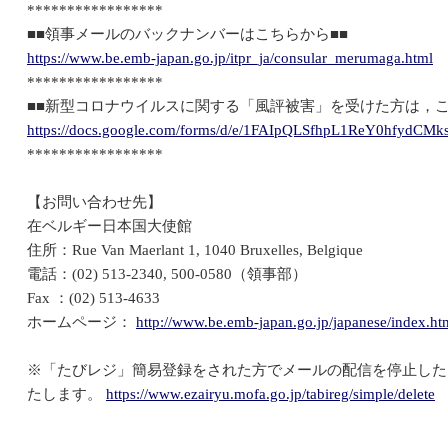
*****************
■■領事メールのバックナンバーはこちらから■■
https://www.be.emb-japan.go.jp/itpr_ja/consular_merumaga.html
*****************
■■新型コロナウイルスに関する「風評被害」を受けた方は，こ
https://docs.google.com/forms/d/e/1FAIpQLSfhpL1ReY0hfyd
*****************
【お問い合わせ先】
在ベルギー日本国大使館
住所：Rue Van Maerlant 1, 1040 Bruxelles, Belgique
電話：(02) 513-2340, 500-0580（領事部）
Fax ：(02) 513-4633
ホームページ：
http://www.be.emb-japan.go.jp/japanese/index.ht
※「たびレジ」簡易登録をされた方でメールの配信を停止した
たします。
https://www.ezairyu.mofa.go.jp/tabireg/simple/delete