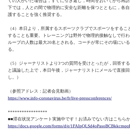
くの人がいた場合は，すぐに引き返し，時間をおいてから再訪
下では，人との間で物理的に安全な距離を保つとともに，各自
護することを強く推奨する。
（4）本日より，所属するスポーツクラブでスポーツをするこ
することも重要。トレーニングは野外で物理的接触なしで行わ
ループの人数は最大20名とされる。コーチが常にその場にい
る。
（5）ジャーナリストより3つの質問を受けとったが，回答す
と議論した上で，本日午後，ジャーナリストにメールで直接回
し。）
（参照アドレス：記者会見動画）
https://www.info-coronavirus.be/fr/live-pressconferences/
*****************
■■滞在状況アンケート実施中です！お済みでない方はこちらか
https://docs.google.com/forms/d/e/1FAIpQLSd4oPasoBCBkkcm