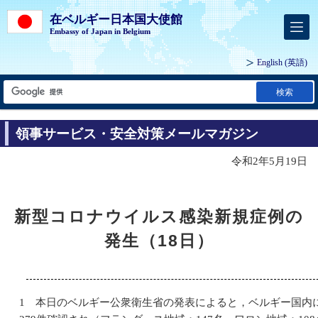
在ベルギー日本国大使館
Embassy of Japan in Belgium
English
(英語)
検索
領事サービス・安全対策メールマガジン
令和2年5月19日
新型コロナウイルス感染新規症例の
発生（18日）
1 本日のベルギー公衆衛生省の発表によると，ベルギー国内