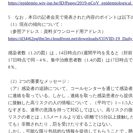
https://epidemio.wiv-isp.be/ID/Pages/2019-nCoV_epidemiological_
5 なお，本日の記者会見で発表された内容のポイントは以下
（1）現在の傾向について：
（参照アドレス：資料ダウンロード用アドレス）
https://d34j62pglfm3rr.cloudfront.net/downloads/COVID-19_Da
感染者数（1.2の図）は，14日時点の1週間平均を見ると（対前
17日時点で同－4％。集中治療患者数（1.4の図）は17日時点で
8％。
（2）2つの重要なメッセージ：
（ア）感染者の追跡について。コールセンターを通じて感染者の
に連絡を取っている。しかし，連絡を取った感染患者から提供
に接触した高リスクの人の情報について，（平均で）1～1.5
なすぎる。連帯の意識を持って対応してほしい。高リスクの接
リスクの者とは，1.5メートルより近い距離で15分以上接触
ても）非難されたり，罰を受けたりすることはない。
しかし，可能な限り包括的な情報を提供してもらうことで，懸