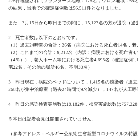
276件確認され（フランダース地域：175名，ワロン地域：69
の結果，当地での確定症例数は56,511件となりました。
また，3月15日から昨日までの間に，15,123名の方が退院（過
2 死亡者数は以下のとおりです。
（1）過去24時間の合計：26名（病院における死亡者14名，
（2）これまでの合計：9,212名（内訳：病院における死亡者4,41
（4％）），老人ホーム等における死亡者4,695名（確定症例1,1
宅22名，その他の場所46名、不明33名）
3 昨日現在，病院のベッドについて，1,415名の感染者（過
268名が集中治療室（過去24時間で9名減少），147名が人
4 昨日の感染検査実施数は18,182件，検査実施総数は757,3
※本日は記者会見は開催されていません。
（参考アドレス：ベルギー公衆衛生省新型コロナウイルス特設