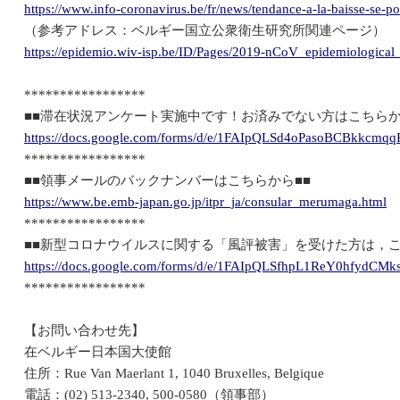
https://www.info-coronavirus.be/fr/news/tendance-a-la-baisse-se-po
（参考アドレス：ベルギー国立公衆衛生研究所関連ページ）
https://epidemio.wiv-isp.be/ID/Pages/2019-nCoV_epidemiological_
*****************
■■滞在状況アンケート実施中です！お済みでない方はこちらか
https://docs.google.com/forms/d/e/1FAIpQLSd4oPasoBCBkkcm
*****************
■■領事メールのバックナンバーはこちらから■■
https://www.be.emb-japan.go.jp/itpr_ja/consular_merumaga.html
*****************
■■新型コロナウイルスに関する「風評被害」を受けた方は，こ
https://docs.google.com/forms/d/e/1FAIpQLSfhpL1ReY0hfyd
*****************
【お問い合わせ先】
在ベルギー日本国大使館
住所：Rue Van Maerlant 1, 1040 Bruxelles, Belgique
電話：(02) 513-2340, 500-0580（領事部）