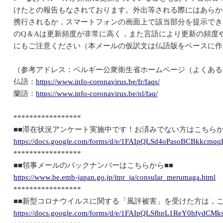
けたとの報告もなされております。外出等される際にはあらか
携行されるか，スマートフォンの画面上で該当部分を提示でき
のQ＆Aは更新頻度が非常に高く，また言語により更新の頻度
にもご注意ください（本メールの仮訳文は仏語版をベースに作
（参考アドレス：ベルギー公衆衛生省ホームページ（よくある
仏語：
https://www.info-coronavirus.be/fr/faqs/
蘭語：
https://www.info-coronavirus.be/nl/faq/
*****************
■■滞在状況アンケート実施中です！お済みでない方はこちらか
https://docs.google.com/forms/d/e/1FAIpQLSd4oPasoBCBkkcm
*****************
■■領事メールのバックナンバーはこちらから■■
https://www.be.emb-japan.go.jp/itpr_ja/consular_merumaga.html
*****************
■■新型コロナウイルスに関する「風評被害」を受けた方は，こ
https://docs.google.com/forms/d/e/1FAIpQLSfhpL1ReY0hfyd