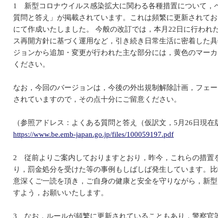
1 新型コロナウイルス感染拡大に関わる各種措置について，
質問と答え」が掲載されています。これは頻繁に更新されており
にて作成いたしました。 今般の改訂では，本月22日に行われ
ス再開方針に基づく運用など，引き続き日常生活に密着した具
ジョンから追加・変更が行われた主な部分には，黄色のマーカ
ください。
なお，今回のバージョンは，今後の外出規制解除計画，フェー
されていますので，その点十分にご留意ください。
（参照アドレス：よくある質問と答え（仮訳文，5月26日現在
https://www.be.emb-japan.go.jp/files/100059197.pdf
2 従前よりご案内しておりますとおり，昨今，これらの措置
り，罰金処分を受けた等の事例もしばしば発生しています。比
意深くご一読を頂き，ご自身の健康と安全を守りながら，新型
すよう，お願いいたします。
3 なお，ルールが頻繁に更新されていることもあり，警察官