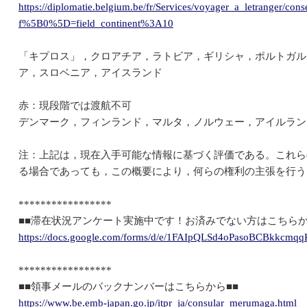
https://diplomatie.belgium.be/fr/Services/voyager_a_letranger/cons
f%5B0%5D=field_continent%3A10
「キプロス」，クロアチア，ラトビア，ギリシャ，ポルトガル
ア，スロベニア，アイスランド
赤：現段階では渡航不可
デンマーク，フィンランド，マルタ，ノルウェー，アイルラン
注：上記は，現在入手可能な情報に基づく評価である。これら
る場合であっても，この概要により，何らの権利の主張を行う
*****************
■■滞在状況アンケート実施中です！お済みでない方はこちらか
https://docs.google.com/forms/d/e/1FAIpQLSd4oPasoBCBkkcm
*****************
■■領事メールのバックナンバーはこちらから■■
https://www.be.emb-japan.go.jp/itpr_ja/consular_merumaga.html