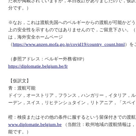
た表が掲載されていますが，本日改訂がありましたので，仮訳
分です。）
※なお，これは渡航先国へのベルギーからの渡航が可能かどう
上の安全性を示すものではありませんので，ご留意下さい。（
は，海外安全ホームページ
（
https://www.anzen.mofa.go.jp/covid19/country_count.html
）を
（参照アドレス：ベルギー外務省HP）
https://diplomatie.belgium.be/fr
【仮訳文】
青：渡航可能
ドイツ，オーストリア，フランス，ハンガリー，イタリア，ル
ーデン，スイス，リヒテンシュタイン，リトアニア，「スペイ
橙：検疫またはその他の条件に服するという留保付きでの渡航
www.diplomatie.belgium.be
（当館注：欧州地域の渡航情報は，
能です。）