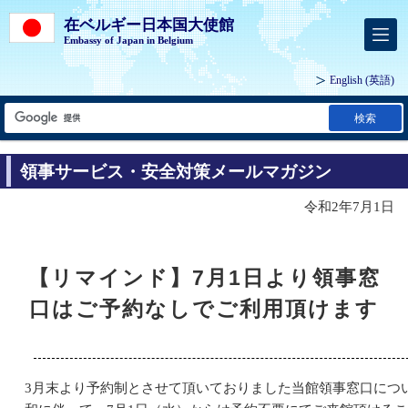
在ベルギー日本国大使館
Embassy of Japan in Belgium
English
(英語)
検索
領事サービス・安全対策メールマガジン
令和2年7月1日
【リマインド】7月1日より領事窓
口はご予約なしでご利用頂けます
3月末より予約制とさせて頂いておりました当館領事窓口につ