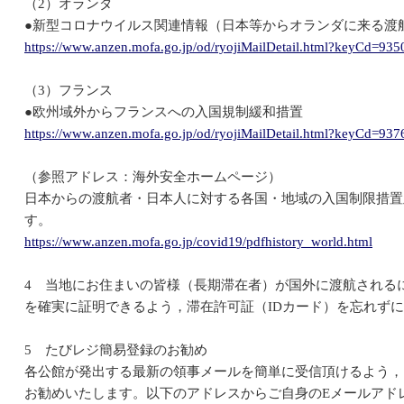
（2）オランダ
●新型コロナウイルス関連情報（日本等からオランダに来る渡
https://www.anzen.mofa.go.jp/od/ryojiMailDetail.html?keyCd=935
（3）フランス
●欧州域外からフランスへの入国規制緩和措置
https://www.anzen.mofa.go.jp/od/ryojiMailDetail.html?keyCd=937
（参照アドレス：海外安全ホームページ）
日本からの渡航者・日本人に対する各国・地域の入国制限措置
す。
https://www.anzen.mofa.go.jp/covid19/pdfhistory_world.html
4 当地にお住まいの皆様（長期滞在者）が国外に渡航される
を確実に証明できるよう，滞在許可証（IDカード）を忘れず
5 たびレジ簡易登録のお勧め
各公館が発出する最新の領事メールを簡単に受信頂けるよう，
お勧めいたします。以下のアドレスからご自身のEメールアド