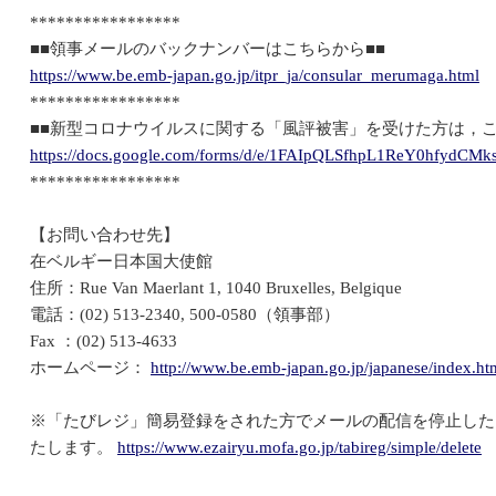
*****************
■■領事メールのバックナンバーはこちらから■■
https://www.be.emb-japan.go.jp/itpr_ja/consular_merumaga.html
*****************
■■新型コロナウイルスに関する「風評被害」を受けた方は，こ
https://docs.google.com/forms/d/e/1FAIpQLSfhpL1ReY0hfyd
*****************
【お問い合わせ先】
在ベルギー日本国大使館
住所：Rue Van Maerlant 1, 1040 Bruxelles, Belgique
電話：(02) 513-2340, 500-0580（領事部）
Fax ：(02) 513-4633
ホームページ：
http://www.be.emb-japan.go.jp/japanese/index.ht
※「たびレジ」簡易登録をされた方でメールの配信を停止した
たします。
https://www.ezairyu.mofa.go.jp/tabireg/simple/delete