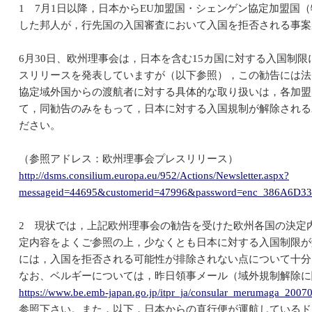
1 7月1日以降，日本からEU加盟国・シェンゲン協定加盟国
した邦人が，行先国の入国審査において入国を拒否される事案
6月30日、欧州理事会は，日本を含む15カ国に対する入国制
スリリースを発表していますが（以下参照），この勧告には法
協定域外国からの渡航者に対する具体的な取り扱いは，各加盟
て，同勧告のみをもって，日本に対する入国規制が解除される
ださい。
（参照アドレス：欧州理事会プレスリリース）
http://dsms.consilium.europa.eu/952/Actions/Newsletter.aspx?
messageid=44695&customerid=47996&password=enc_386A6D3
2 現状では，上記欧州理事会の勧告を受けた欧州各国の決定
定内容をよくご参照の上，少なくとも日本に対する入国制限が
には，入国を拒否される可能性が排除されない点について十分
なお、ベルギーについては，昨日領事メール（域外規制解除に
https://www.be.emb-japan.go.jp/itpr_ja/consular_merumaga_2007
参照下さい。また，以下，日本からの直行便が運航しているド