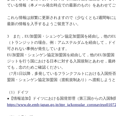
ている情報（本メール発出時点での最新のもの）をあわせてご
これら情報は頻繁に更新されますので（少なくとも2週間毎に
最新の情報を入手するようご留意下さい。
3 また，EU加盟国・シェンゲン協定加盟国を経由し，他のE
（トランジットの場合。例：アムステルダムを経由して，ドイ
可されない事例が発生しています。
EU加盟国・シェンゲン協定加盟国を経由して，他のEU加盟
ジットを行う国における日本に対する入国規制とあわせ，最終
ても，念のためご確認ください。
（7月1日以降，多発しているフランクフルトにおける入国拒
盟国・シェンゲン協定加盟国（渡航規制あり）へ渡航しようと
（1）ドイツ
●【情報追加】ドイツにおける国境管理（第三国からの入国制
https://www.de.emb-japan.go.jp/itpr_ja/konsular_coronavirus0107