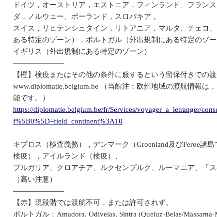
ドイツ，オーストリア，エストニア，フィンランド、フランス
ダ，ノルウェー、ポーランド，スロバキア，
スイス，リヒテンシュタイン，リトアニア，マルタ、チェコ、
ある特定のゾーン），ポルトガル（外出規制にある特定のゾー
イギリス（外出規制にある特定のゾーン）
―――――――
【橙】検疫またはその他の条件に服するという留保付きでの渡
www.diplomatie.belgium.be （当館注：欧州地域の
能です。）
https://diplomatie.belgium.be/fr/Services/voyager_a_letranger/cons
f%5B0%5D=field_continent%3A10
キプロス（検査義務），デンマーク（Groenland及びFero
検疫），アイルランド（検疫）、
ブルガリア、クロアチア、ルクセンブルク、ルーマニア、「スペイン（A
（高い注意）
―――――――
【赤】現段階では渡航不可，または許可されず。
ポルトガル：Amadora, Odivelas, Sintra (Queluz-Belas/Massarna-Mon