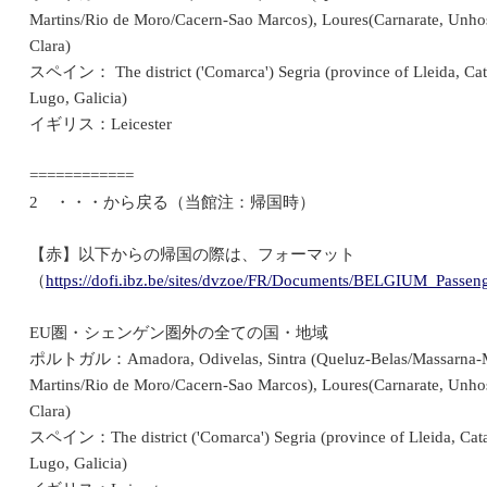
Martins/Rio de Moro/Cacern-Sao Marcos), Loures(Carnarate, Unhos
Clara)
スペイン： The district ('Comarca') Segria (province of Lleida, Catal
Lugo, Galicia)
イギリス：Leicester
============
2 ・・・から戻る（当館注：帰国時）
【赤】以下からの帰国の際は、フォーマット
（
https://dofi.ibz.be/sites/dvzoe/FR/Documents/BELGIUM_Passe
EU圏・シェンゲン圏外の全ての国・地域
ポルトガル：Amadora, Odivelas, Sintra (Queluz-Belas/Massarna-Mon
Martins/Rio de Moro/Cacern-Sao Marcos), Loures(Carnarate, Unhos
Clara)
スペイン：The district ('Comarca') Segria (province of Lleida, Catalo
Lugo, Galicia)