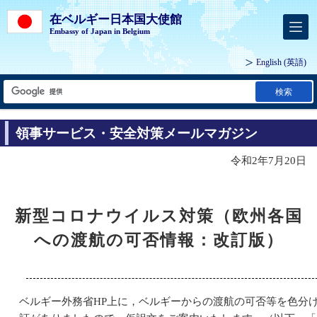
在ベルギー日本国大使館
Embassy of Japan in Belgium
English
(英語)
検索
領事サービス・安全対策メールマガジン
令和2年7月20日
新型コロナウイルス対策（欧州各国
への渡航の可否情報：改訂版）
ベルギー外務省HP上に，ベルギーからの渡航の可否等を色分