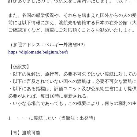
訂がありましたので，仮訳文をご案内いたします。（以下，「
また、各国の感染状況や、それらを踏まえた国外からの人の受
前には以下情報に加え、渡航先を管轄する日本の在外公館（大
ご確認頂くなど、慎重にご対応頂くことをお勧めいたします。
（参照アドレス：ベルギー外務省HP）
https://diplomatie.belgium.be/fr
【仮訳文】
・以下の見解は、旅行等、必要不可欠ではない渡航に対しての
・以下に言及されていない国への渡航は，必要不可欠な渡航に
・以下にある指標は、評価ユニット及び公衆衛生省により提供
必要があれば、毎日16時に更新される。
・いかなる場合であっても，この概要により，何らの権利の主
1 ・・・に渡航したい（当館注：出発時）
【青】渡航可能