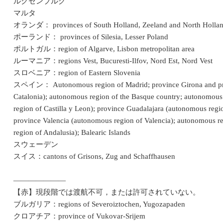
ルクセンブルグ
マルタ
オランダ： provinces of South Holland, Zeeland and North Holla
ポーランド： provinces of Silesia, Lesser Poland
ポルトガル：region of Algarve, Lisbon metropolitan area
ルーマニア：regions Vest, Bucuresti-Ilfov, Nord Est, Nord Vest
スロベニア：region of Eastern Slovenia
スペイン： Autonomous region of Madrid; province Girona and pro
Catalonia); autonomous region of the Basque country; autonomous 
region of Castilla y Leon); province Guadalajara (autonomous regi
province Valencia (autonomous region of Valencia); autonomous r
region of Andalusia); Balearic Islands
スウェーデン
スイス：cantons of Grisons, Zug and Schaffhausen
―――――――
【赤】現段階では渡航不可，または許可されていない。
ブルガリア：regions of Severoiztochen, Yugozapaden
クロアチア：province of Vukovar-Srijem