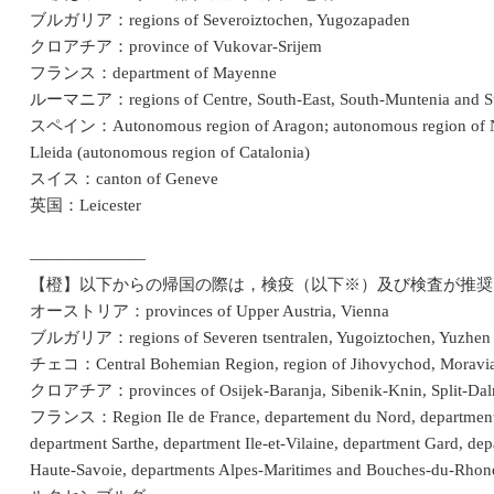
ブルガリア：regions of Severoiztochen, Yugozapaden
クロアチア：province of Vukovar-Srijem
フランス：department of Mayenne
ルーマニア：regions of Centre, South-East, South-Muntenia and Su
スペイン：Autonomous region of Aragon; autonomous region of Nava
Lleida (autonomous region of Catalonia)
スイス：canton of Geneve
英国：Leicester
―――――――
【橙】以下からの帰国の際は，検疫（以下※）及び検査が推奨
オーストリア：provinces of Upper Austria, Vienna
ブルガリア：regions of Severen tsentralen, Yugoiztochen, Yuzhen t
チェコ：Central Bohemian Region, region of Jihovychod, Moravian-
クロアチア：provinces of Osijek-Baranja, Sibenik-Knin, Split-Dalma
フランス：Region Ile de France, departement du Nord, departments 
department Sarthe, department Ile-et-Vilaine, department Gard, d
Haute-Savoie, departments Alpes-Maritimes and Bouches-du-Rhon