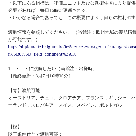
・以下にある指標は、評価ユニット及び公衆衛生省により提供
必要があれば、毎日16時に更新される。
・いかなる場合であっても，この概要により，何らの権利の主
渡航情報を参照してください。 （当館注：欧州地域の渡航情
が可能です。）
https://diplomatie.belgium.be/fr/Services/voyager_a_letranger/cons
f%5B0%5D=field_continent%3A10
1 ・・・に渡航したい（当館注：出発時）
［最終更新：8月7日16時00分］
【青】渡航可能
オーストリア、チェコ、クロアチア、フランス，ギリシャ，ハ
ーランド，スロバキア，スイス、スペイン、ポルトガル
―――――――
【橙】
以下条件付きで渡航可能：