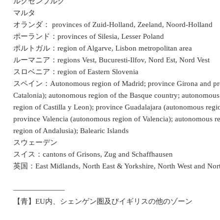
ルクセンブルグ
マルタ
オランダ： provinces of Zuid-Holland, Zeeland, Noord-Holland
ポーランド：provinces of Silesia, Lesser Poland
ポルトガル：region of Algarve, Lisbon metropolitan area
ルーマニア：regions Vest, Bucuresti-Ilfov, Nord Est, Nord Vest
スロベニア：region of Eastern Slovenia
スペイン：Autonomous region of Madrid; province Girona and prov
Catalonia); autonomous region of the Basque country; autonomous 
region of Castilla y Leon); province Guadalajara (autonomous regi
province Valencia (autonomous region of Valencia); autonomous r
region of Andalusia); Balearic Islands
スウェーデン
スイス：cantons of Grisons, Zug and Schaffhausen
英国：East Midlands, North East & Yorkshire, North West and Nort
―――――――
【青】EU内、シェンゲン圏及びイギリスの他のゾーン