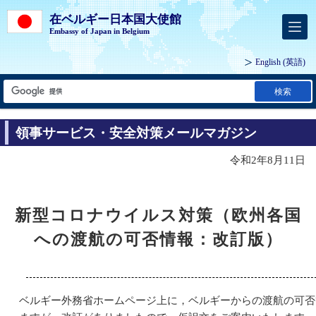
在ベルギー日本国大使館
Embassy of Japan in Belgium
English
(英語)
検索
領事サービス・安全対策メールマガジン
令和2年8月11日
新型コロナウイルス対策（欧州各国
への渡航の可否情報：改訂版）
ベルギー外務省ホームページ上に，ベルギーからの渡航の可否