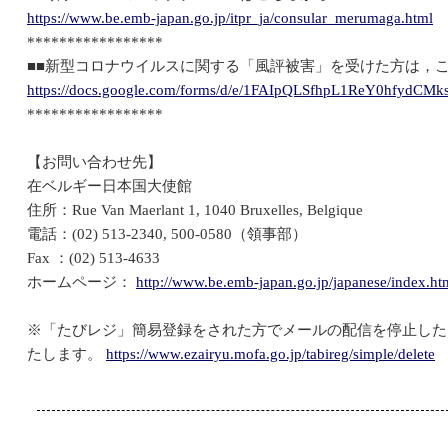
https://www.be.emb-japan.go.jp/itpr_ja/consular_merumaga.html
*****************
■■新型コロナウイルスに関する「風評被害」を受けた方は，こ
https://docs.google.com/forms/d/e/1FAIpQLSfhpL1ReY0hfyd
*****************
【お問い合わせ先】
在ベルギー日本国大使館
住所：Rue Van Maerlant 1, 1040 Bruxelles, Belgique
電話：(02) 513-2340, 500-0580（領事部）
Fax ：(02) 513-4633
ホームページ：
http://www.be.emb-japan.go.jp/japanese/index.ht
※「たびレジ」簡易登録をされた方でメールの配信を停止した
たします。
https://www.ezairyu.mofa.go.jp/tabireg/simple/delete