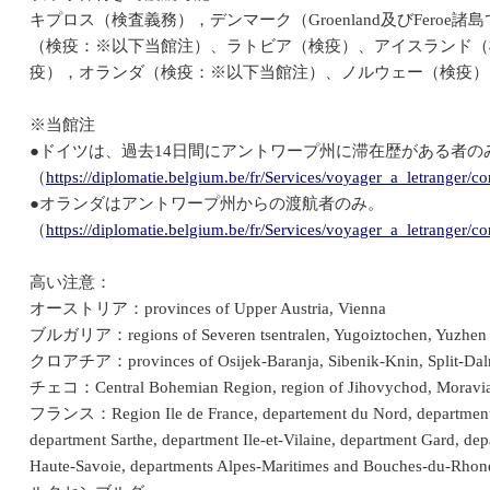
キプロス（検査義務），デンマーク（Groenland及びFero
（検疫：※以下当館注）、ラトビア（検疫）、アイスランド（
疫），オランダ（検疫：※以下当館注）、ノルウェー（検疫）
※当館注
●ドイツは、過去14日間にアントワープ州に滞在歴がある者の
（
https://diplomatie.belgium.be/fr/Services/voyager_a_letranger/c
●オランダはアントワープ州からの渡航者のみ。
（
https://diplomatie.belgium.be/fr/Services/voyager_a_letranger/c
高い注意：
オーストリア：provinces of Upper Austria, Vienna
ブルガリア：regions of Severen tsentralen, Yugoiztochen, Yuzhen t
クロアチア：provinces of Osijek-Baranja, Sibenik-Knin, Split-Dalma
チェコ：Central Bohemian Region, region of Jihovychod, Moravian-
フランス：Region Ile de France, departement du Nord, departments 
department Sarthe, department Ile-et-Vilaine, department Gard, d
Haute-Savoie, departments Alpes-Maritimes and Bouches-du-Rhon