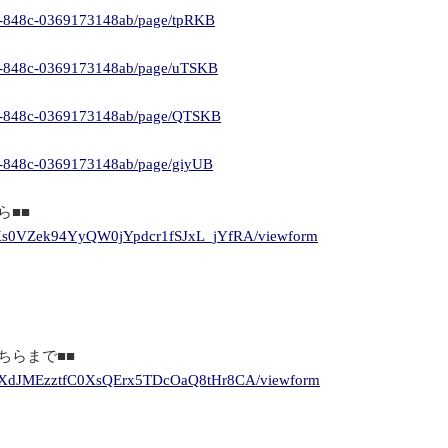
812-848c-0369173148ab/page/tpRKB
812-848c-0369173148ab/page/uTSKB
812-848c-0369173148ab/page/QTSKB
12-848c-0369173148ab/page/giyUB
ら■■
qqKs0VZek94YyQW0jYpdcr1fSJxL_jYfRA/viewform
ちらまで■■
MksXdJMEzztfC0XsQErx5TDcOaQ8tHr8CA/viewform