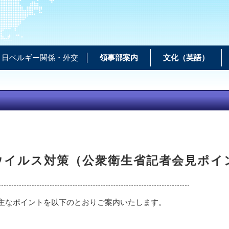
日ベルギー関係・外交
領事部案内
文化（英語）
ウイルス対策（公衆衛生省記者会見ポイン
、主なポイントを以下のとおりご案内いたします。