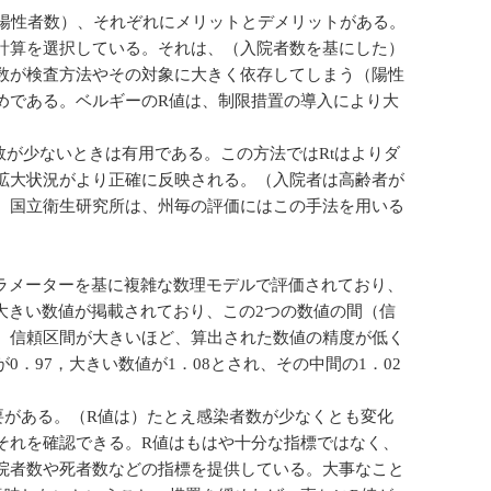
は陽性者数）、それぞれにメリットとデメリットがある。
計算を選択している。それは、（入院者数を基にした）
数が検査方法やその対象に大きく依存してしまう（陽性
めである。ベルギーのR値は、制限措置の導入により大
数が少ないときは有用である。この方法ではRtはよりダ
拡大状況がより正確に反映される。（入院者は高齢者が
、国立衛生研究所は、州毎の評価にはこの手法を用いる
パラメーターを基に複雑な数理モデルで評価されており、
大きい数値が掲載されており、この2つの数値の間（信
る。信頼区間が大きいほど、算出された数値の精度が低く
．97，大きい数値が1．08とされ、その中間の1．02
要がある。（R値は）たとえ感染者数が少なくとも変化
それを確認できる。R値はもはや十分な指標ではなく、
院者数や死者数などの指標を提供している。大事なこと