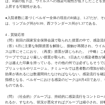
は、R値の低下は、ウイルスへの感染可能性が低下したことを
上昇する可能性がある。
●入院者数に基づくベルギー全体の現在のR値は、1.27だが、
は、リンブルグ州が0.99、西フランダース州が1.37である。
4．質疑応答
（問）前回の国家安全保障会議で取られた措置の中で、感染流
（答）6月に主要な制限措置を解除し、接触が再開され、ウイ
スは常にそこにおり、（再度）措置が講じられた。（中略）こ
ワープでではより厳しい措置が取られ、1日あたり感染者数が
クは越えた印象を持っている。その他の州では必ずしもそうで
ブリュッセルやリエージュ、ナミュールでは患者数の増加が続
効果が表れるには数週間待たなければならない。感染流行を確
指標となる。ベルギーにおける感染のピークは8月4日であり
ものである。
（問）（社会的）グループは、持続的に感染流行をコントロー
れるか。すなわち、状況が悪化すればグループは縮小され、好