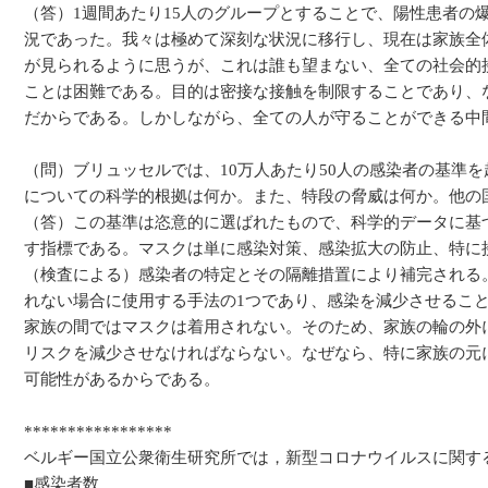
（答）1週間あたり15人のグループとすることで、陽性患者の
況であった。我々は極めて深刻な状況に移行し、現在は家族全
が見られるように思うが、これは誰も望まない、全ての社会的
ことは困難である。目的は密接な接触を制限することであり、
だからである。しかしながら、全ての人が守ることができる中
（問）ブリュッセルでは、10万人あたり50人の感染者の基準
についての科学的根拠は何か。また、特段の脅威は何か。他の
（答）この基準は恣意的に選ばれたもので、科学的データに基
す指標である。マスクは単に感染対策、感染拡大の防止、特に
（検査による）感染者の特定とその隔離措置により補完される。
れない場合に使用する手法の1つであり、感染を減少させるこ
家族の間ではマスクは着用されない。そのため、家族の輪の外
リスクを減少させなければならない。なぜなら、特に家族の元
可能性があるからである。
*****************
ベルギー国立公衆衛生研究所では，新型コロナウイルスに関す
■感染者数