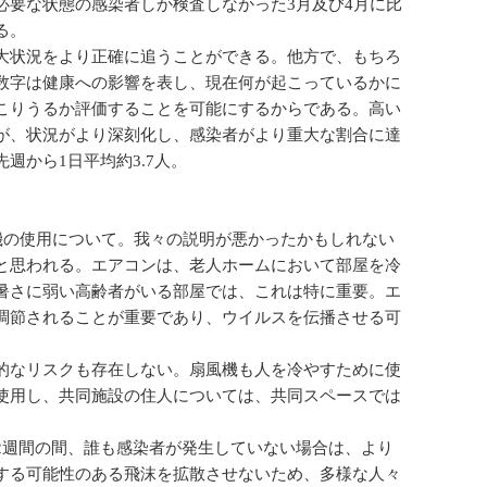
必要な状態の感染者しか検査しなかった3月及び4月に比
る。
大状況をより正確に追うことができる。他方で、もちろ
数字は健康への影響を表し、現在何が起こっているかに
こりうるか評価することを可能にするからである。高い
が、状況がより深刻化し、感染者がより重大な割合に達
週から1日平均約3.7人。
機の使用について。我々の説明が悪かったかもしれない
と思われる。エアコンは、老人ホームにおいて部屋を冷
暑さに弱い高齢者がいる部屋では、これは特に重要。エ
調節されることが重要であり、ウイルスを伝播させる可
的なリスクも存在しない。扇風機も人を冷やすために使
使用し、共同施設の住人については、共同スペースでは
2週間の間、誰も感染者が発生していない場合は、より
する可能性のある飛沫を拡散させないため、多様な人々