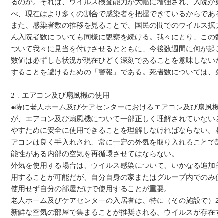
るのか。それは、ウイルス検査能力が大幅に増強され、入院が
べ、現在はより多くの割合で感染者を把握できているからであ
また、感染者数の推移を見ることで、国民の間でのウイルス拡
ん入院者数についても同様に観察を続ける。我々にとり、この
ついて我々に見当を付けさせるとともに、今後数週間に何が起
数値は必ずしも状況が現在ひどく深刻であることを意味しない
することを避けるための「警報」である。死者数については、先
2．エアコン及び扇風機の使用
●特に老人ホーム及びケアセンターにおけるエアコン及び扇風
が、エアコン及び扇風機について一部正しく理解されていない
やすために安全に使用できることを理解しなければならない。
アコンは良く手入れされ、常に一定の外気を取り入れることで
能性がある内部の空気を再循環させてはならない。
外気を使用する場合は、ウイルス感染について、いかなる追加
用することが可能だが、自分自身の家またはグループ内でのみ
使用せず自分の部屋だけで使用することが重要。
老人ホーム及びケアセンターの入居者は、特に（その施設で）
新鮮な空気の部屋で集まることが推奨される。ウイルスが存在