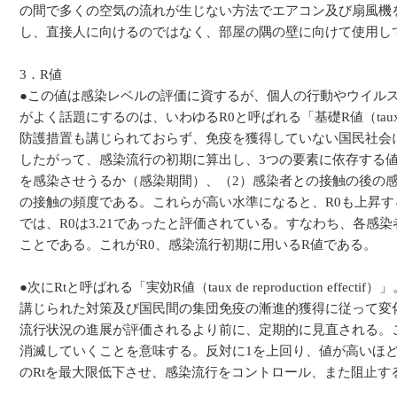
の間で多くの空気の流れが生じない方法でエアコン及び扇風機
し、直接人に向けるのではなく、部屋の隅の壁に向けて使用し
3．R値
●この値は感染レベルの評価に資するが、個人の行動やウイル
がよく話題にするのは、いわゆるR0と呼ばれる「基礎R値（taux de r
防護措置も講じられておらず、免疫を獲得していない国民社会
したがって、感染流行の初期に算出し、3つの要素に依存する
を感染させうるか（感染期間）、（2）感染者との接触の後の
の接触の頻度である。これらが高い水準になると、R0も上昇
では、R0は3.21であったと評価されている。すなわち、各感染
ことである。これがR0、感染流行初期に用いるR値である。
●次にRtと呼ばれる「実効R値（taux de reproduction e
講じられた対策及び国民間の集団免疫の漸進的獲得に従って変
流行状況の進展が評価されるより前に、定期的に見直される。
消滅していくことを意味する。反対に1を上回り、値が高いほ
のRtを最大限低下させ、感染流行をコントロール、また阻止す