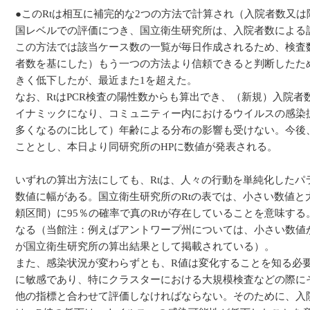
●このRtは相互に補完的な2つの方法で計算され（入院者数又
国レベルでの評価につき、国立衛生研究所は、入院者数による
この方法では該当ケース数の一覧が毎日作成されるため、検査
者数を基にした）もう一つの方法より信頼できると判断したた
きく低下したが、最近また1を超えた。
なお、RtはPCR検査の陽性数からも算出でき、（新規）入院者
イナミックになり、コミュニティー内におけるウイルスの感染
多くなるのに比して）年齢による分布の影響も受けない。今後
こととし、本日より同研究所のHPに数値が発表される。
いずれの算出方法にしても、Rtは、人々の行動を単純化した
数値に幅がある。国立衛生研究所のRtの表では、小さい数値と
頼区間）に95％の確率で真のRtが存在していることを意味す
なる（当館注：例えばアントワープ州については、小さい数値が0
が国立衛生研究所の算出結果として掲載されている）。
また、感染状況が変わらずとも、R値は変化することを知る必
に敏感であり、特にクラスターにおける大規模検査などの際に
他の指標と合わせて評価しなければならない。そのために、入