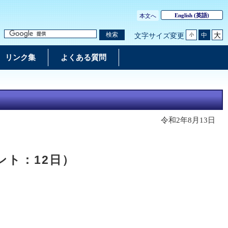
English
(英語)
本文へ
大
検索
中
文字サイズ変更
小
リンク集
よくある質問
令和2年8月13日
ト：12日）