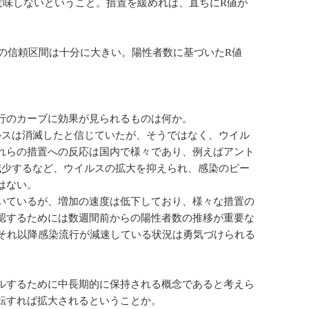
意味しないということ。措置を緩めれば、直ちにR値が
その信頼区間は十分に大きい。陽性者数に基づいたR値
行のカーブに効果が見られるものは何か。
ルスは消滅したと信じていたが、そうではなく、ウイル
れらの措置への反応は国内で様々であり、例えばアント
減少するなど、ウイルスの拡大を抑えられ、感染のピー
はない。
いているが、増加の速度は低下しており、様々な措置の
認するためには数週間前からの陽性者数の推移が重要な
、それ以降感染流行が減速している状況は勇気づけられる
ルするために中長期的に保持される概念であると考えら
転すれば拡大されるということか。