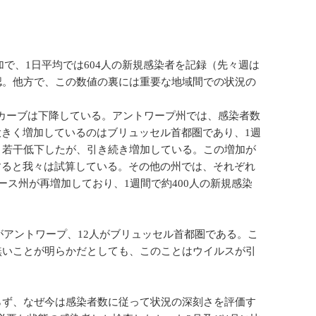
加で、1日平均では604人の新規感染者を記録（先々週は
認。他方で、この数値の裏には重要な地域間での状況の
カーブは下降している。アントワープ州では、感染者数
大きく増加しているのはブリュッセル首都圏であり、1週
と若干低下したが、引き続き増加している。この増加が
すると我々は試算している。その他の州では、それぞれ
ース州が再増加しており、1週間で約400人の新規感染
がアントワープ、12人がブリュッセル首都圏である。こ
無いことが明らかだとしても、このことはウイルスが引
らず、なぜ今は感染者数に従って状況の深刻さを評価す