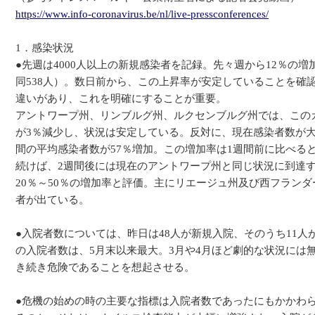
https://www.info-coronavirus.be/nl/live-pressconferences/
1．感染状況
●先週は4000人以上の新規感染者を記録。先々週から12％の増
同538人）。数日前から、この上昇率が安定していることを確
違いがあり、これを明確にすることが重要。
アントワープ州、リンブルグ州、ルクセンブルグ州では、この
が3％減少し、状況は安定している。反対に、現在感染者数が
間の平均感染者数が57％増加。この増加率は1週間前に比べる
続けば、2週間後には現在のアントワープ州と同じ状況に到達
20％～50％の増加率と評価。主にリエージュ州及び西フランダ
者が出ている。
●入院者数については、昨日は48人が新規入院、そのうち11人
の入院者数は、5月末以来最大。3月や4月ほど劇的な状況には
き続き危険であることを想起させる。
●危機の始めの時の主要な指標は入院者数であったにもかかわ