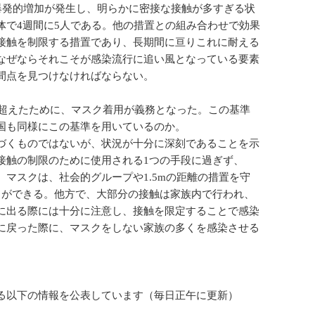
爆発的増加が発生し、明らかに密接な接触が多すぎる状
体で4週間に5人である。他の措置との組み合わせで効果
接触を制限する措置であり、長期間に亘りこれに耐える
なぜならそれこそが感染流行に追い風となっている要素
間点を見つけなければならない。
を超えたために、マスク着用が義務となった。この基準
国も同様にこの基準を用いているのか。
づくものではないが、状況が十分に深刻であることを示
接触の制限のために使用される1つの手段に過ぎず、
マスクは、社会的グループや1.5mの距離の措置を守
とができる。他方で、大部分の接触は家族内で行われ、
に出る際には十分に注意し、接触を限定することで感染
に戻った際に、マスクをしない家族の多くを感染させる
る以下の情報を公表しています（毎日正午に更新）