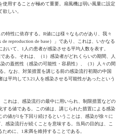
を使用することが極めて重要。扇風機は弱い風量に設定
て欲しい。
スの特性に依存する。R値には様々なものがあり、我々
eproduction de base）」であり、これは、いかなる
において、1人の患者が感染させる平均人数を表す。
値である。それは、（1）感染者がどれくらいの期間、人
感染の蓋然性（感染の可能性・容易性）、（3）人々の間
する。なお、対策措置を講じる前の感染流行初期の中国
者は平均して3.21人を感染させる可能性があったという
ffectif）」。これは、感染流行の最中に用いられ、制限措置などの
化する値である。この値は、講じられた措置による感染
この値が1を下回り続けるということは、感染が徐々に
ど、感染流行が続くことを意味する。当局の目的は、こ
るために、1未満を維持することである。