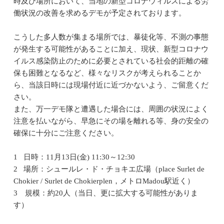
時及び場所において、当地の新型コロナウィルスによる労
働状況の改善を求めるデモが予定されております。
こうした多人数が集まる場所では、暴徒化等、不測の事態
が発生する可能性があることに加え、現状、新型コロナウ
イルス感染防止のために必要とされている社会的距離の確
保も困難となるなど、様々なリスクが考えられることか
ら、当該日時には現場付近に近づかないよう、ご留意くだ
さい。
また、万一デモ隊と遭遇した場合には、周囲の状況によく
注意を払いながら、早急にその場を離れる等、身の安全の
確保に十分にご注意ください。
1 日時：11月13日(金) 11:30～12:30
2 場所：シュールレ・ド・チョキエ広場（place Surlet de
Chokier / Surlet de Chokierplen，メトロMadou駅近く）
3 規模：約20人（当日、更に拡大する可能性がありま
す）