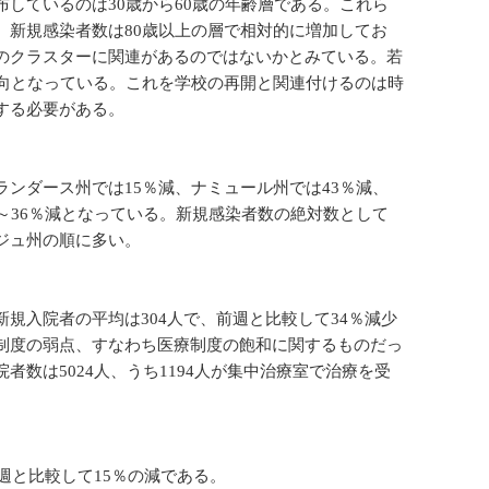
しているのは30歳から60歳の年齢層である。これら
。新規感染者数は80歳以上の層で相対的に増加してお
のクラスターに関連があるのではないかとみている。若
傾向となっている。これを学校の再開と関連付けるのは時
する必要がある。
ンダース州では15％減、ナミュール州では43％減、
～36％減となっている。新規感染者数の絶対数として
ジュ州の順に多い。
規入院者の平均は304人で、前週と比較して34％減少
制度の弱点、すなわち医療制度の飽和に関するものだっ
数は5024人、うち1194人が集中治療室で治療を受
週と比較して15％の減である。