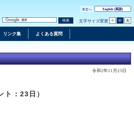
English
(英語)
本文へ
大
検索
中
文字サイズ変更
小
リンク集
よくある質問
令和2年11月23日
ト：23日）