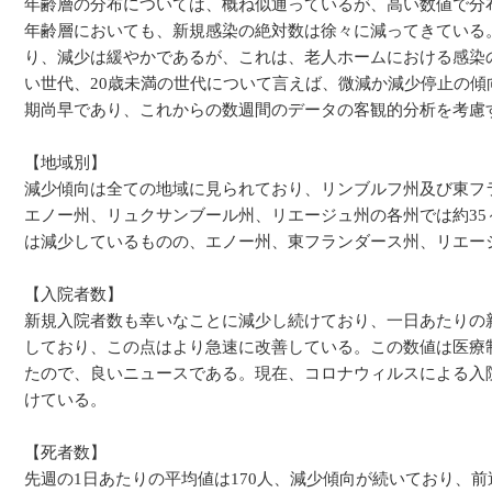
年齢層の分布については、概ね似通っているが、高い数値で分布
年齢層においても、新規感染の絶対数は徐々に減ってきている
り、減少は緩やかであるが、これは、老人ホームにおける感染
い世代、20歳未満の世代について言えば、微減か減少停止の
期尚早であり、これからの数週間のデータの客観的分析を考慮
【地域別】
減少傾向は全ての地域に見られており、リンブルフ州及び東フラ
エノー州、リュクサンブール州、リエージュ州の各州では約35
は減少しているものの、エノー州、東フランダース州、リエー
【入院者数】
新規入院者数も幸いなことに減少し続けており、一日あたりの新
しており、この点はより急速に改善している。この数値は医療
たので、良いニュースである。現在、コロナウィルスによる入院者
けている。
【死者数】
先週の1日あたりの平均値は170人、減少傾向が続いており、前