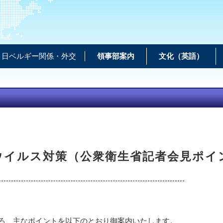
日ベルギー関係・外交
領事部案内
文化（英語）
ウイルス対策（公衆衛生省記者会見ポイン
ころ、主なポイントを以下のとおり御案内いたします。