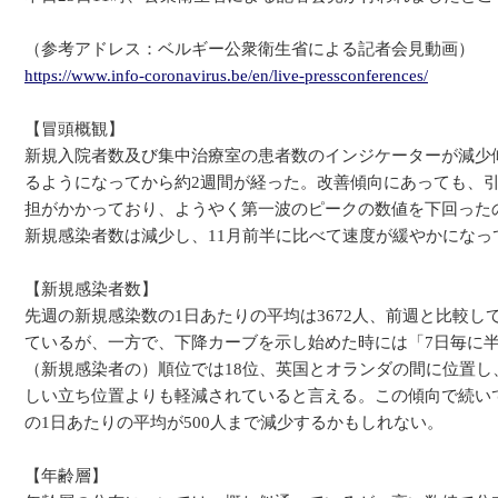
（参考アドレス：ベルギー公衆衛生省による記者会見動画）
https://www.info-coronavirus.be/en/live-pressconferences/
【冒頭概観】
新規入院者数及び集中治療室の患者数のインジケーターが減少
るようになってから約2週間が経った。改善傾向にあっても、
担がかかっており、ようやく第一波のピークの数値を下回った
新規感染者数は減少し、11月前半に比べて速度が緩やかになっ
【新規感染者数】
先週の新規感染数の1日あたりの平均は3672人、前週と比較し
ているが、一方で、下降カーブを示し始めた時には「7日毎に半
（新規感染者の）順位では18位、英国とオランダの間に位置
しい立ち位置よりも軽減されていると言える。この傾向で続い
の1日あたりの平均が500人まで減少するかもしれない。
【年齢層】