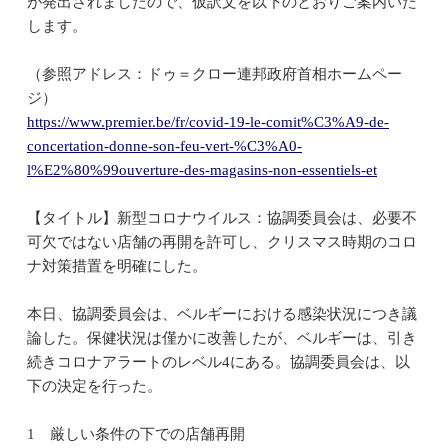
が発出されましたので、仮訳文を以下のとおりご案内いた
します。
（参照アドレス：ドゥ＝クロー連邦政府首相ホームペー
ジ）
https://www.premier.be/fr/covid-19-le-comit%C3%A9-de-
concertation-donne-son-feu-vert-%C3%A0-
l%E2%80%99ouverture-des-magasins-non-essentiels-et
【タイトル】新型コロナウイルス：協調委員会は、必要不
可欠ではない店舗の再開を許可し、クリスマス時期のコロ
ナ対策措置を明確にした。
本日、協調委員会は、ベルギーにおける感染状況につき議
論した。保健状況は僅かに改善したが、ベルギーは、引き
続きコロナアラートのレベル4にある。協調委員会は、以
下の決定を行った。
1 厳しい条件の下での店舗再開