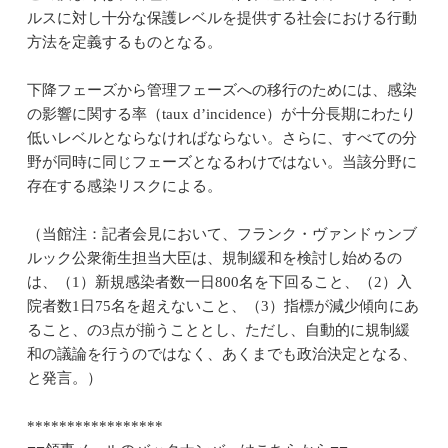
ルスに対し十分な保護レベルを提供する社会における行動
方法を定義するものとなる。
下降フェーズから管理フェーズへの移行のためには、感染
の影響に関する率（taux d’incidence）が十分長期にわたり
低いレベルとならなければならない。さらに、すべての分
野が同時に同じフェーズとなるわけではない。当該分野に
存在する感染リスクによる。
（当館注：記者会見において、フランク・ヴァンドゥンブ
ルック公衆衛生担当大臣は、規制緩和を検討し始めるの
は、（1）新規感染者数一日800名を下回ること、（2）入
院者数1日75名を超えないこと、（3）指標が減少傾向にあ
ること、の3点が揃うこととし、ただし、自動的に規制緩
和の議論を行うのではなく、あくまでも政治決定となる、
と発言。）
*****************