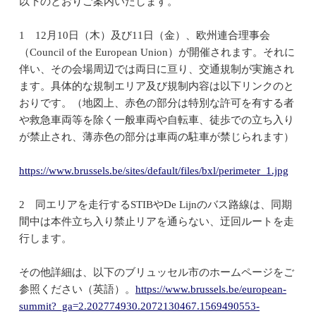
以下のとおりご案内いたします。
1 12月10日（木）及び11日（金）、欧州連合理事会
（Council of the European Union）が開催されます。それに
伴い、その会場周辺では両日に亘り、交通規制が実施され
ます。具体的な規制エリア及び規制内容は以下リンクのと
おりです。（地図上、赤色の部分は特別な許可を有する者
や救急車両等を除く一般車両や自転車、徒歩での立ち入り
が禁止され、薄赤色の部分は車両の駐車が禁じられます）
https://www.brussels.be/sites/default/files/bxl/perimeter_1.jpg
2 同エリアを走行するSTIBやDe Lijnのバス路線は、同期
間中は本件立ち入り禁止リアを通らない、迂回ルートを走
行します。
その他詳細は、以下のブリュッセル市のホームページをご
参照ください（英語）。
https://www.brussels.be/european-
summit?_ga=2.202774930.2072130467.1569490553-