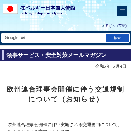
在ベルギー日本国大使館
Embassy of Japan in Belgium
English
(英語)
検索
領事サービス・安全対策メールマガジン
令和2年12月9日
欧州連合理事会開催に伴う交通規制
について（お知らせ）
欧州連合理事会開催に伴い実施される交通規制について、