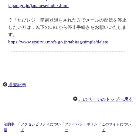
japan.go.jp/japanese/index.html
※「たびレジ」簡易登録をされた方でメールの配信を停止
したい方は，以下のURLから停止手続きをお願いいたしま
す。
https://www.ezairyu.mofa.go.jp/tabireg/simple/delete
過去記事
このページのトップへ戻る
/
/
/
法的事
アクセシビリティについ
プライバシーポリシ
このサイトについ
項
て
ー
て