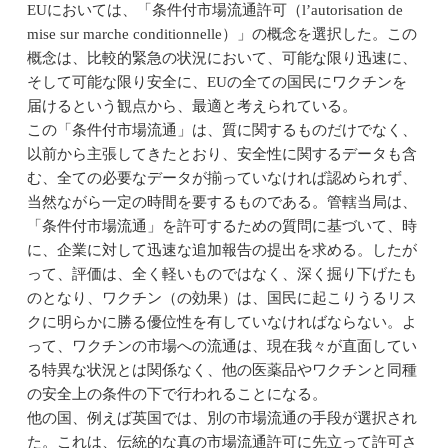
EUにおいては、「条件付市場流通許可（l’autorisation de
mise sur marche conditionnelle）」の概念を選択した。この
概念は、比較的緊急の状況において、可能な限り迅速に、
そして可能な限り安全に、EUの全ての国民にワクチンを
届けるという観点から、最適と考えられている。
この「条件付市場流通」は、質に関するものだけでなく、
以前から主張してきたとおり、安全性に関するデータも含
む、全ての必要なデータが揃っていなければ認められず、
当然ながら一定の時間を要するものである。管轄当局は、
「条件付市場流通」を許可するための質問に基づいて、時
に、企業に対して迅速な追加報告の提出を求める。したが
って、評価は、全く軽いものではなく、深く掘り下げたも
のとなり、ワクチン（の効果）は、国民に起こりうるリス
クに明らかに勝る優位性を有していなければならない。よ
って、ワクチンの市場への流通は、現在我々が直面してい
る特異な状況とは関係なく、他の医薬品やワクチンと同種
の安全上の条件の下で行われることになる。
他の国、例えば英国では、別の市場流通の手段が選択され
た。これは、伝統的な真の市場流通許可に先立って許可さ