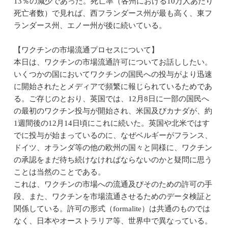
13％の減少であった。死亡率（各州における10万人あたり
死亡者数）で見れば、西フランダース州が最も高く、東フ
ランダース州、エノー州が後に続いている。
【ワクチンの市場流通プロセスについて】
本日は、ワクチンの市場流通許可についてお話ししたい。
いくつかの国においてワクチンの国民への投与がより迅速
に開始されたとメディアで頻繁に報じられているためであ
る。ご存じのとおり、英国では、12月8日に一部の国民へ
の最初のワクチン投与が開始され、米国及びカナダが、約
1週間後の12月14日頃にこれに続いた。英国や北米ではす
でに投与が始まっているのに、なぜベルギーがフランス、
ドイツ、オランダ等の他の欧州の国々と同様に、ワクチン
の承認をまだ待ち続けなければならないのかと疑問に思う
ことは当然のことである。
これは、ワクチンの市場への流通及びそのための許可の手
段、また、ワクチンを市場流通させるためのデータ検証と
関係している。許可の形式（formalite）は共通のものでは
なく、日本やオーストラリア等、世界中で異なっている。