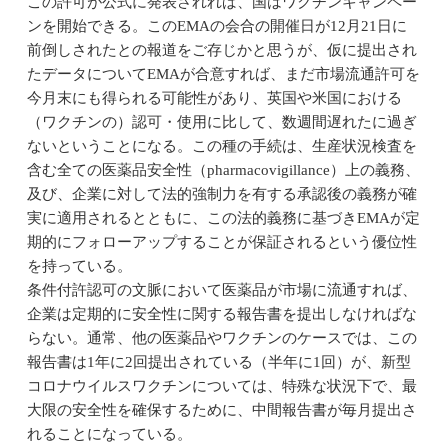
この許可が公式に発表されれば、国はワクチンキャンペー
ンを開始できる。このEMAの会合の開催日が12月21日に
前倒しされたとの報道をご存じかと思うが、仮に提出され
たデータについてEMAが合意すれば、まだ市場流通許可を
今月末にも得られる可能性があり、英国や米国における
（ワクチンの）認可・使用に比して、数週間遅れたに過ぎ
ないということになる。この種の手続は、生産状況検査を
含む全ての医薬品安全性（pharmacovigillance）上の義務、
及び、企業に対して法的強制力を有する承認後の義務が確
実に適用されるとともに、この法的義務に基づきEMAが定
期的にフォローアップすることが保証されるという優位性
を持っている。
条件付許認可の文脈において医薬品が市場に流通すれば、
企業は定期的に安全性に関する報告書を提出しなければな
らない。通常、他の医薬品やワクチンのケースでは、この
報告書は1年に2回提出されている（半年に1回）が、新型
コロナウイルスワクチンについては、特殊な状況下で、最
大限の安全性を確保するために、中間報告書が毎月提出さ
れることになっている。