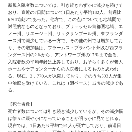
新規入院者数については、引き続きわずかに減少を続けて
おり、直近の7日間について1日あたり平均182人、前週比
6％の減少であった。他方で、この点についても地域間で
対照的なものとなっており、ブリュッセル首都圏地域、エ
ノー州、リエージュ州、リュクサンブール州、東フランダ
ース州で減少している一方で、その他の州では増加してお
り、その増加幅は、フラームス・ブラバント州及び西フラ
ンダース州の2％から、アントワープ州の17％まで至る。
入院者数の平均年齢は上昇しており、おそらく多くが老人
ホームやケアセンターからの入院者によるものと思われ
る。現在、2，770人が入院しており、そのうち593人が集
中治療を受けている。これは（週ベース）12％の減少であ
る。
【死亡者数】
死亡者数については引き続き減少しているが、その減少幅
は徐々に緩やかになっていることが明らかに見てとれる。
現在では、1日あたり平均で91人が死亡しており、前週日