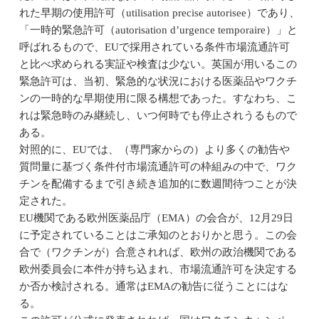
れた早期の使用許可（utilisation precise autorisee）であり、
「一時的緊急許可（autorisation d’urgence temporaire）」と
呼ばれるもので、EUで採用されている条件市場流通許可
と比べ求められる実証や検査は少ない。英国が用いるこの
緊急許可は、当初、緊急的な状況における医薬品やワクチ
ンの一時的な早期使用に限る構想であった。すなわち、こ
れは緊急時のみ継続し、いつ何時でも停止されうるもので
ある。
対照的に、EUでは、（専門家からの）より多くの勧告や
質問量に基づく条件付市場流通許可の枠組みの中で、ワク
チンを配備するまで引き続き追加的に数週間待つことが決
定された。
EU機関である欧州医薬品庁（EMA）の会合が、12月29日
に予定されていることはご承知のとおりかと思う。この会
合で（ワクチンが）合意されれば、欧州の政治機関である
欧州委員会に本件が持ち込まれ、市場流通許可を決定する
か否か検討される。通常はEMAの勧告に従うことにはな
る。