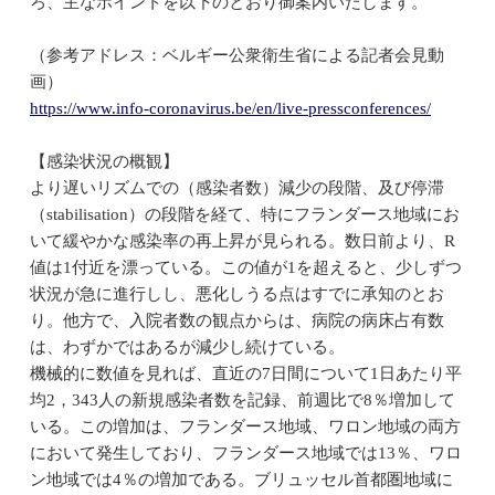
ろ、主なポイントを以下のとおり御案内いたします。
（参考アドレス：ベルギー公衆衛生省による記者会見動
画）
https://www.info-coronavirus.be/en/live-pressconferences/
【感染状況の概観】
より遅いリズムでの（感染者数）減少の段階、及び停滞
（stabilisation）の段階を経て、特にフランダース地域にお
いて緩やかな感染率の再上昇が見られる。数日前より、R
値は1付近を漂っている。この値が1を超えると、少しずつ
状況が急に進行しし、悪化しうる点はすでに承知のとお
り。他方で、入院者数の観点からは、病院の病床占有数
は、わずかではあるが減少し続けている。
機械的に数値を見れば、直近の7日間について1日あたり平
均2，343人の新規感染者数を記録、前週比で8％増加して
いる。この増加は、フランダース地域、ワロン地域の両方
において発生しており、フランダース地域では13％、ワロ
ン地域では4％の増加である。ブリュッセル首都圏地域に