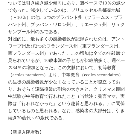
ついては引き続き減少傾向にあり、週ベースで10％の減少
であった。減少しているのは、ブリュッセル首都圏地域
（－10％）の他、2つのブラバント州（フラームス・ブラ
バント州、ブラバン・ワロン州）、リエージュ州、リュク
サンブール州のみである。
対照的に、最も多くの感染者数が記録されたのは、アント
ワープ州及び2つのフランダース州（東フランダース州、
西フランダース州）であった。この増加は全ての年齢層で
見られているが、10歳未満の子どもが比較的多く、週ベー
ス34％の増加となった。この文脈において、初等教育
（ecoles premieres）より、中等教育（ecoles secondaires）
の生徒の感染者数が少なくなっていることが際立ってお
り、おそらく遠隔授業の割合の大きさと、クリスマス期間
中試験が中等教育で行われたこと（当館注：発言ママ。実
際は「行われなかった」という趣旨と思われる。）に関係
しているものと思われる。なお、感染者の大部分は、引き
続き20歳代～60歳代である。
【新規入院者数】