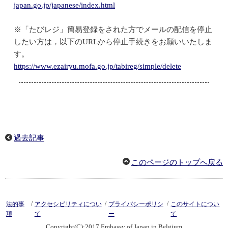
japan.go.jp/japanese/index.html
※「たびレジ」簡易登録をされた方でメールの配信を停止
したい方は，以下のURLから停止手続きをお願いいたしま
す。
https://www.ezairyu.mofa.go.jp/tabireg/simple/delete
過去記事
このページのトップへ戻る
/
/
/
法的事
アクセシビリティについ
プライバシーポリシ
このサイトについ
項
て
ー
て
Copyright(C):2017 Embassy of Japan in Belgium