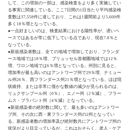
して、この増加の一部は、感染検査をより多く実施してい
る事実に関連している。ここ7日間の1日当たり平均感染検
査数は37,558件に達しており、これは1週間前より5,600件
多く18％増となっている。
●一点好ましいのは、検査結果における陽性率が、遅いペ
ースではあるが常に低下している点であり、現在7.8％と
なっている。
●新規感染者数は、全ての地域で増加しており、フランダ
ース地域では18％増、ブリュッセル首都圏地域では12％
増、ワロン地域では6％増となっている。州別に見ると、
増加率が最も高いのはアントワープ州で29％増、ナミュー
ル州26％、西フランダース州21％増となっている。ほぼ現
状維持、または非常に僅かな数値の減少が見られるのは、
リュクサンブール州（0％）、エノー州（2％減）、フラー
ムス・ブラバント州（4％減）となっている。
●新規感染者の絶対数に関して、最も多いのはアントワー
プ州、その次に西・東フランダース州の2州となってい
る。新感染者数の増加率及び絶対数共にアントワープ州の
状況がより目立っているが、これはおそらく、老人・ケア