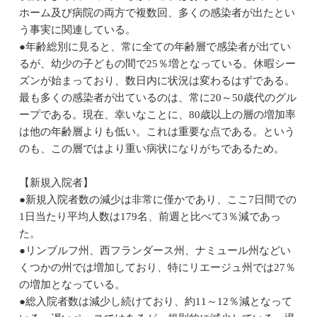
ホーム及び病院の両方で複数回、多くの感染者が出たとい
う事実に関連している。
●年齢総別に見ると、常に全ての年齢層で感染者が出てい
るが、幼少の子どもの間で25％増となっている。休暇シー
ズンが始まっており、数日内に状況は変わるはずである。
最も多くの感染者が出ているのは、常に20～50歳代のグル
ープである。現在、幸いなことに、80歳以上の層の増加率
は他の年齢層よりも低い。これは重要な点である。という
のも、この層ではより重い病状になりがちであるため。
【新規入院者】
●新規入院者数の減少は非常に僅かであり、ここ7日間での
1日当たり平均人数は179名、前週と比べて3％減であっ
た。
●リンブルフ州、西フランダース州、ナミュール州などい
くつかの州では増加しており、特にリエージュ州では27％
の増加となっている。
●総入院者数は減少し続けており、約11～12％減となって