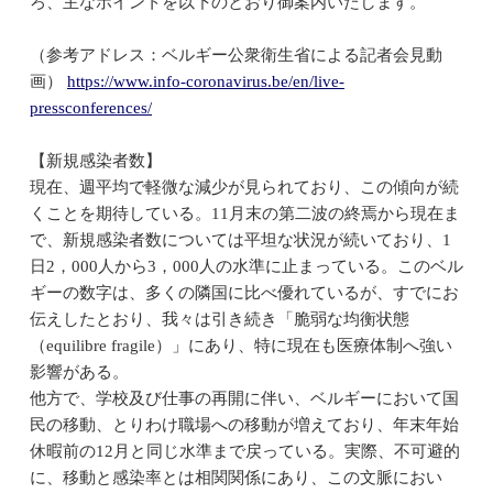
ろ、主なポイントを以下のとおり御案内いたします。
（参考アドレス：ベルギー公衆衛生省による記者会見動
画）
https://www.info-coronavirus.be/en/live-
pressconferences/
【新規感染者数】
現在、週平均で軽微な減少が見られており、この傾向が続
くことを期待している。11月末の第二波の終焉から現在ま
で、新規感染者数については平坦な状況が続いており、1
日2，000人から3，000人の水準に止まっている。このベル
ギーの数字は、多くの隣国に比べ優れているが、すでにお
伝えしたとおり、我々は引き続き「脆弱な均衡状態
（equilibre fragile）」にあり、特に現在も医療体制へ強い
影響がある。
他方で、学校及び仕事の再開に伴い、ベルギーにおいて国
民の移動、とりわけ職場への移動が増えており、年末年始
休暇前の12月と同じ水準まで戻っている。実際、不可避的
に、移動と感染率とは相関関係にあり、この文脈におい