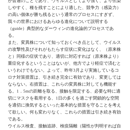
が普通のことであり、ウイルスとしてより強く、より伝染
しやすく、種を残すことにより適した、競争力（感染力）
の高い個体が勝ち残るという通常のプロセスにすぎず、
我々の世界におけるあらゆる進化について説明する
（guide）典型的なダーウィンの進化論的プロセスであ
る。
また、変異株について知っておくべき点として、ウイルス
の攻撃性及びそれがもたらす症状に変化はなく、（原来株
と）同様の症状であり、適切に対応すれば（原来株より）
重症化するということはないが、他方でより軽症で済むと
いうわけでもない。よって、昨年3月より実施しているコ
ロナ対策措置は、引き続き完全に有効であり、変更しては
ならない。右措置は、これらの変異株に対しても機能す
る。1．5mの距離を取る、接触を限定する、必要な時に適
切にマスクを着用する、1日の多くを過ごす閉鎖的な空間
を適切に換気するといった基本的な措置を守ることを考え
て欲しい。何も変わりなく、これらの措置は引き続き有効
である。
ウイルス検査、接触追跡、検疫隔離（陽性が判明すれば自