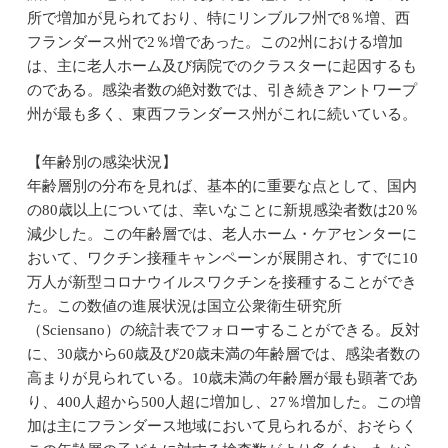
所で増加が見られており、特にリンブルフ州で8％増、西
フランダース州で2％増であった。この2州における増加
は、主に老人ホーム及び病院でのクラスターに起因するも
のである。感染者数の絶対数では、引き続きアントワープ
州が最も多く、東西フランダース州がこれに続いている。
【年齢別の感染状況】
年齢層別の分布を見れば、基本的に重要な点として、国内
の80歳以上については、幸いなことに新規感染者数は20％
減少した。この年齢層では、老人ホーム・ケアセンターに
おいて、ワクチン接種キャンペーンが展開され、すでに10
万人が新型コロナウイルスワクチンを接種することができ
た。この数値の進展状況は国立公衆衛生研究所
（Sciensano）の統計表でフォローすることができる。反対
に、30歳から60歳及び20歳未満の年齢層では、感染者数の
高まりが見られている。10歳未満の年齢層が最も顕著であ
り、400人超から500人超に増加し、27％増加した。この増
加は主にフランダース地域において見られるが、おそらく