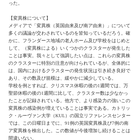
った。
【変異株について】
メディアで「変異株（英国由来及び南ア由来）」について
多くの議論が交わされているのを皆知っているだろう。確
かに、フランダース地域の老人ホーム及び学校をはじめと
して、（変異株による）いくつかのクラスターが発生した
ことは事実。我々として強調したい点は、これらの変異株
のクラスターに特別の注意が向けられているが、全体的に
は、国内におけるクラスターの発生状況は引き続き良好で
あり、その数及び規模は、緩やかに減少している。
学校を例とすれば、クリスマス休暇の後の1週間では、万
聖節休暇の後の1週間に比して、クラスター数は少なかっ
たことが記録されている。他方で、より感染力の強いこの
変異株の感染例が増えていることは事実である。カトリッ
ク・ルーヴァン大学（KUL）の国立リファレンスセンター
では、この日曜日までに、91例の英国変異株及び7例の南
ア変異株を検出した。この数値が今後増加し続けることは
間違いない。