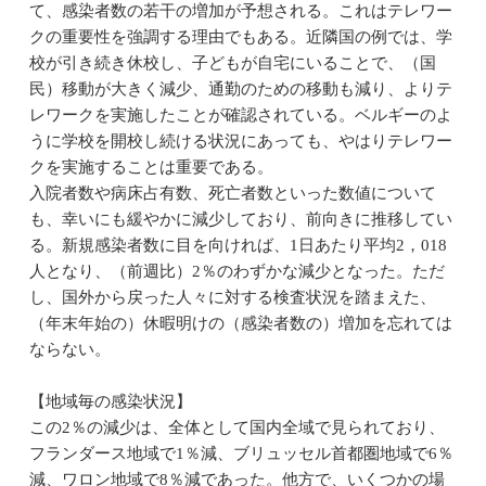
て、感染者数の若干の増加が予想される。これはテレワー
クの重要性を強調する理由でもある。近隣国の例では、学
校が引き続き休校し、子どもが自宅にいることで、（国
民）移動が大きく減少、通勤のための移動も減り、よりテ
レワークを実施したことが確認されている。ベルギーのよ
うに学校を開校し続ける状況にあっても、やはりテレワー
クを実施することは重要である。
入院者数や病床占有数、死亡者数といった数値について
も、幸いにも緩やかに減少しており、前向きに推移してい
る。新規感染者数に目を向ければ、1日あたり平均2，018
人となり、（前週比）2％のわずかな減少となった。ただ
し、国外から戻った人々に対する検査状況を踏まえた、
（年末年始の）休暇明けの（感染者数の）増加を忘れては
ならない。
【地域毎の感染状況】
この2％の減少は、全体として国内全域で見られており、
フランダース地域で1％減、ブリュッセル首都圏地域で6％
減、ワロン地域で8％減であった。他方で、いくつかの場