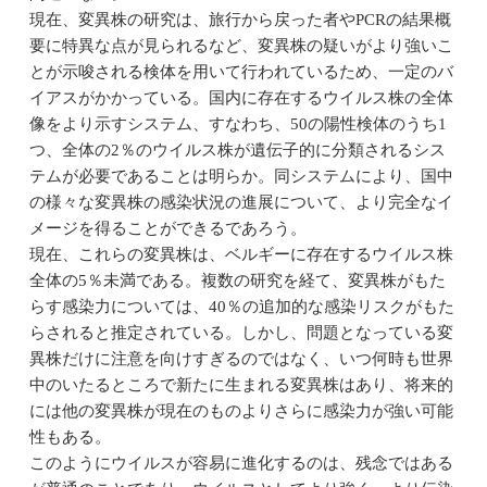
現在、変異株の研究は、旅行から戻った者やPCRの結果概
要に特異な点が見られるなど、変異株の疑いがより強いこ
とが示唆される検体を用いて行われているため、一定のバ
イアスがかかっている。国内に存在するウイルス株の全体
像をより示すシステム、すなわち、50の陽性検体のうち1
つ、全体の2％のウイルス株が遺伝子的に分類されるシス
テムが必要であることは明らか。同システムにより、国中
の様々な変異株の感染状況の進展について、より完全なイ
メージを得ることができるであろう。
現在、これらの変異株は、ベルギーに存在するウイルス株
全体の5％未満である。複数の研究を経て、変異株がもた
らす感染力については、40％の追加的な感染リスクがもた
らされると推定されている。しかし、問題となっている変
異株だけに注意を向けすぎるのではなく、いつ何時も世界
中のいたるところで新たに生まれる変異株はあり、将来的
には他の変異株が現在のものよりさらに感染力が強い可能
性もある。
このようにウイルスが容易に進化するのは、残念ではある