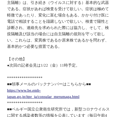
主隔離）は、引き続き（ウイルスに対する）基本的な武器
である。症状があれば検査を受けて欲しい。症状は極めて
軽微であったり、変化に富む場合もある。かかり付け医に
電話で相談することを躊躇しないで欲しい。検査で陽性と
診断され、連絡先を求められた際には協力し、そして、検
疫隔離及び該当の場合には自主隔離の規則を守って欲し
い。これらは、変異株であるか原来株であるかを問わず、
基本的かつ必要な措置である。
【その他】
●次回の記者会見は1/22（金）11時予定。
*****************
■■領事メールのバックナンバーはこちらから■■
https://www.be.emb-
japan.go.jp/itpr_ja/consular_merumaga.html
*****************
■■ベルギー国立公衆衛生研究所では，新型コロナウイルス
に関する感染者数等の情報を公表しています（毎日午前4