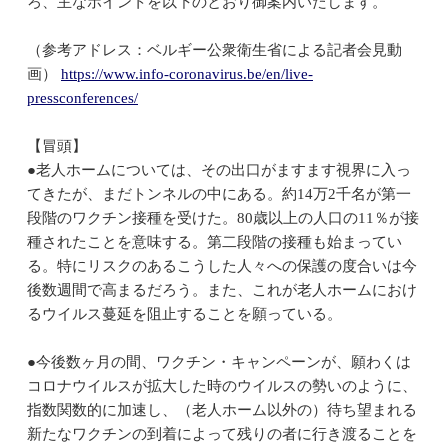
ろ、主なポイントを以下のとおり御案内いたします。
（参考アドレス：ベルギー公衆衛生省による記者会見動
画）
https://www.info-coronavirus.be/en/live-
pressconferences/
【冒頭】
●老人ホームについては、その出口がますます視界に入っ
てきたが、まだトンネルの中にある。約14万2千名が第一
段階のワクチン接種を受けた。80歳以上の人口の11％が接
種されたことを意味する。第二段階の接種も始まってい
る。特にリスクのあるこうした人々への保護の度合いは今
後数週間で高まるだろう。また、これが老人ホームにおけ
るウイルス蔓延を阻止することを願っている。
●今後数ヶ月の間、ワクチン・キャンペーンが、願わくは
コロナウイルスが拡大した時のウイルスの勢いのように、
指数関数的に加速し、（老人ホーム以外の）待ち望まれる
新たなワクチンの到着によって残りの者に行き渡ることを