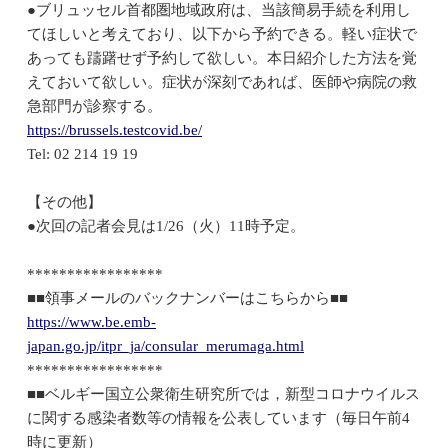
●ブリュッセル首都圏地域政府は、当該簡易手続を利用し
てほしいと考えており、以下から予約できる。軽い症状で
あっても躊躇せず予約して欲しい。本日紹介した方法を覚
えておいて欲しい。症状が深刻であれば、医師や病院の救
急部門が診察する。
https://brussels.testcovid.be/
Tel: 02 214 19 19
【その他】
●次回の記者会見は1/26（火）11時予定。
*****************
■■領事メールのバックナンバーはこちらから■■
https://www.be.emb-
japan.go.jp/itpr_ja/consular_merumaga.html
*****************
■■ベルギー国立公衆衛生研究所では，新型コロナウイルス
に関する感染者数等の情報を公表しています（毎日午前4
時に更新）