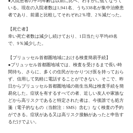
●入院患者の平均年齢は以前に比べ、わずかに低くなって
いる。現在の入院者数は1,941名、うち338名が集中治療患
者であり、前週と比較してそれぞれ2％増、2％減だった。
【死亡者】
幸い死亡者数は減少し続けており、1日当たり平均49名
で、9％減少した。
【ブリュッセル首都圏地域における検査簡易手続】
●ブリュッセル首都圏地域では、検査を受けるまで長い時
間待ち、さらに、多くの住民がかかりつけ医を持っておら
ず、信用して気軽に電話することができない。そこで、昨
日からブリュッセル首都圏地域の衛生当局は検査手続を簡
易化した。症状を有するすべての者、近しい友人や家族な
どから高リスクであると特定された者は、今後誰でも処方
箋（電子的なもの（当館注：SMS）含む）なく検査の予約
ができる。症状がある又は高リスク接触があったと申告す
るだけでよい。