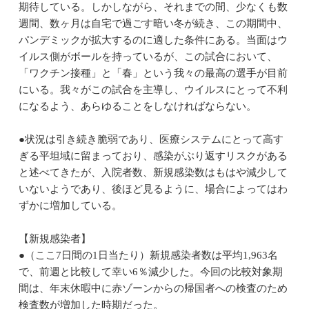
期待している。しかしながら、それまでの間、少なくも数
週間、数ヶ月は自宅で過ごす暗い冬が続き、この期間中、
パンデミックが拡大するのに適した条件にある。当面はウ
イルス側がボールを持っているが、この試合において、
「ワクチン接種」と「春」という我々の最高の選手が目前
にいる。我々がこの試合を主導し、ウイルスにとって不利
になるよう、あらゆることをしなければならない。
●状況は引き続き脆弱であり、医療システムにとって高す
ぎる平坦域に留まっており、感染がぶり返すリスクがある
と述べてきたが、入院者数、新規感染数はもはや減少して
いないようであり、後ほど見るように、場合によってはわ
ずかに増加している。
【新規感染者】
●（ここ7日間の1日当たり）新規感染者数は平均1,963名
で、前週と比較して幸い6％減少した。今回の比較対象期
間は、年末休暇中に赤ゾーンからの帰国者への検査のため
検査数が増加した時期だった。