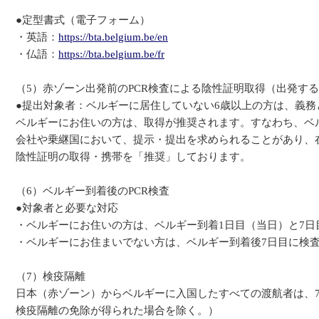
●定型書式（電子フォーム）
・英語：
https://bta.belgium.be/en
・仏語：
https://bta.belgium.be/fr
（5）赤ゾーン出発前のPCR検査による陰性証明取得（出発する
●提出対象者：ベルギーに居住していない6歳以上の方は、義務
ベルギーにお住いの方は、取得が推奨されます。すなわち、ベ
会社や乗継国において、提示・提出を求められることがあり、
陰性証明の取得・携帯を「推奨」しております。
（6）ベルギー到着後のPCR検査
●対象者と必要な対応
・ベルギーにお住いの方は、ベルギー到着1日目（当日）と7日
・ベルギーにお住まいでない方は、ベルギー到着後7日目に検
（7）検疫隔離
日本（赤ゾーン）からベルギーに入国したすべての渡航者は、
検疫隔離の免除が得られた場合を除く。）