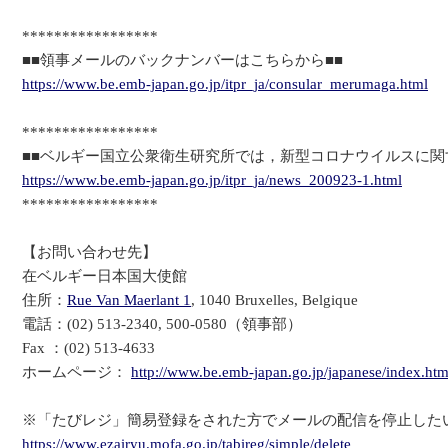
*****************
■■領事メールのバックナンバーはこちらから■■
https://www.be.emb-japan.go.jp/itpr_ja/consular_merumaga.html
*****************
■■ベルギー国立公衆衛生研究所では，新型コロナウイルスに関
https://www.be.emb-japan.go.jp/itpr_ja/news_200923-1.html
*****************
【お問い合わせ先】
在ベルギー日本国大使館
住所：
Rue Van Maerlant 1
, 1040 Bruxelles, Belgique
電話：(02) 513-2340, 500-0580（領事部）
Fax ：(02) 513-4633
ホームページ：
http://www.be.emb-japan.go.jp/japanese/index.htm
※「たびレジ」簡易登録をされた方でメールの配信を停止した
https://www.ezairyu.mofa.go.jp/tabireg/simple/delete