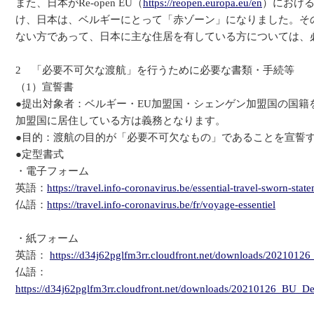
また、日本がRe-open EU（
https://reopen.europa.eu/en
）における
け、日本は、ベルギーにとって「赤ゾーン」になりました。そ
ない方であって、日本に主な住居を有している方については、
2 「必要不可欠な渡航」を行うために必要な書類・手続等
（1）宣誓書
●提出対象者：ベルギー・EU加盟国・シェンゲン加盟国の国籍
加盟国に居住している方は義務となります。
●目的：渡航の目的が「必要不可欠なもの」であることを宣誓
●定型書式
・電子フォーム
英語：
https://travel.info-coronavirus.be/essential-travel-sworn-stat
仏語：
https://travel.info-coronavirus.be/fr/voyage-essentiel
・紙フォーム
英語：
https://d34j62pglfm3rr.cloudfront.net/downloads/20210
仏語：
https://d34j62pglfm3rr.cloudfront.net/downloads/20210126_BU