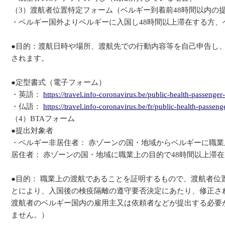
（3）渡航者位置特定フォーム（ベルギー到着前48時間以内の提
・ベルギー国外よりベルギーに入国し48時間以上滞在する方、
●目的：渡航日時や場所、渡航先での行動内容等を自己申告し、
されます。
●定型書式（電子フォーム）
・英語：
https://travel.info-coronavirus.be/public-health-passenger
・仏語：
https://travel.info-coronavirus.be/fr/public-health-passeng
（4）BTAフォーム
●提出対象者
・ベルギー非居住者： 赤ゾーンの国・地域からベルギーに職業
居住者： 赤ゾーンの国・地域に職業上の目的で48時間以上滞
●目的： 職業上の渡航であることを証明するもので、渡航者位
とにより、入国後の検疫隔離の遵守要否決定にあたり、修正さ
渡航者のベルギー国内の雇用主又は依頼者などが提出する必要
ません。）