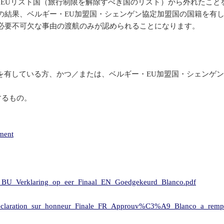
EUリスト国（旅行制限を解除すべき国のリスト）から外れたこと
の結果、ベルギー・EU加盟国・シェンゲン協定加盟国の国籍を有
必要不可欠な事由の渡航のみが認められることになります。
を有している方、かつ／または、ベルギー・EU加盟国・シェンゲ
するもの。
ement
126_BU_Verklaring_op_eer_Finaal_EN_Goedgekeurd_Blanco.pdf
_Declaration_sur_honneur_Finale_FR_Approuv%C3%A9_Blanco_a_rempl