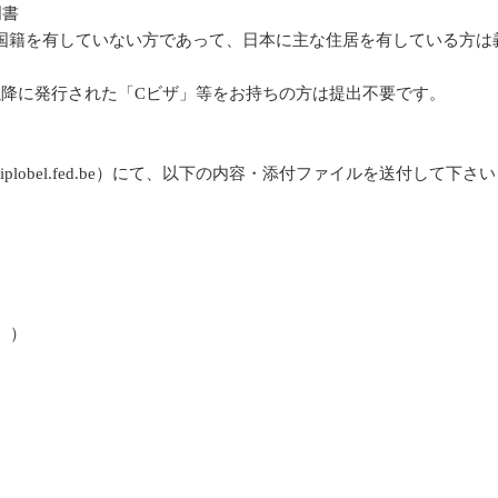
明書
の国籍を有していない方であって、日本に主な住居を有している方は
日以降に発行された「Cビザ」等をお持ちの方は提出不要です。
iplobel.fed.be）にて、以下の内容・添付ファイルを送付して下さ
。）