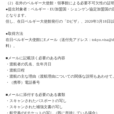
（2）在外のベルギー大使館・領事館による必要不可欠性の証
●提出対象者：ベルギー・EU加盟国・シェンゲン協定加盟国
となります。
但し、在日ベルギー大使館発行の「Dビザ」、2020年3月18
●取得方法
在日ベルギー大使館にEメール（送付先アドレス：tokyo.visa@d
料）。
■メールに記載頂く必要のある内容
・渡航者の氏名、生年月日
・渡航日程
・渡航の主な理由（渡航理由についての関係な説明もあわせて
・（携帯）電話番号
■メールに添付する必要のある書類
・スキャンされたパスポートの写し
・スキャンされた補強文書の写し
・航空券のEチケットの写し（既に所持している場合）