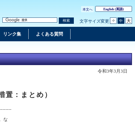
English
(英語)
本文へ
大
検索
中
文字サイズ変更
小
リンク集
よくある質問
令和3年3月3日
措置：まとめ）
。な