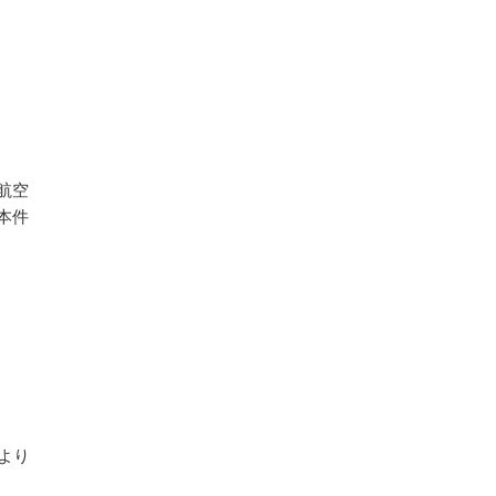
航空
本件
より