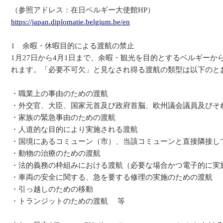
（参照アドレス：在日ベルギー大使館HP）
https://japan.diplomatie.belgium.be/en
1 余暇・休暇目的による渡航の禁止
1月27日から4月1日まで、余暇・観光を目的とするベルギー
れます。「必要不可欠」と見なされ得る渡航の類型は以下のと
・職業上の事由のための渡航
・外交官、大臣、国家元首及び政府首脳、欧州議会議員及びそ
・家族の緊急事由のための渡航
・人道的な目的により実施される渡航
・国境にあるコミューン（市）、当該コミューンと直接隣接し
・動物の治療のための渡航
・法的義務の枠組みにおける渡航（必要な場合かつ電子的に実
・車両の安全に関する、急を要する修理の実施のための渡航
・引っ越しのための移動
・トランジットのための渡航 等