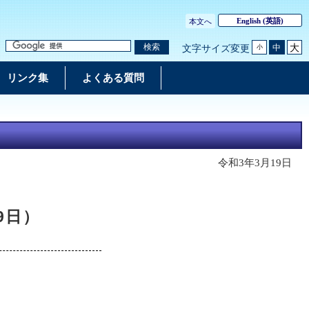
English
(英語)
本文へ
大
検索
中
文字サイズ変更
小
リンク集
よくある質問
令和3年3月19日
9日）