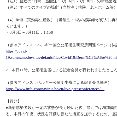
（注1）直近の3日間（当館注：3月16日～3月18日）の新感
（注2）すべてのタイプの場所（当館注：病院、老人ホーム等
（4）Rt値（実効再生産数）（当館注：1名の感染者が何人に
ています。）
・3月5日～3月11日：1.158
（参照アドレス：ベルギー国立公衆衛生研究所関連ページ（仏
https://covid-
19.sciensano.be/sites/default/files/Covid19/Derni%C3%A8
2 本日11時、公衆衛生省による記者会見が行われましたとこ
（参考アドレス：ベルギー公衆衛生省による記者会見動画）
https://www.info-coronavirus.be/en/live-pressconferences/
【冒頭】
●新規感染者数が一定の状態が長く続いた後、最近では増加傾
る。本日の午後、状況を評価し新たな措置を提示するため、協