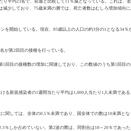
たり平均23名で、前週と比較して11％減となっている。これは、
は減少しており、75歳未満の層では、死亡者数はむしろ増加傾向に
ーンを開始している。現在、85歳以上の人口の約3分の1となる34％
,000名が第2回目の接種を行っている。
に第1回目の接種数の増加に関連しており、この数値のうち第1回目の接種
る新規感染者の1週間当たり平均は1,000人当たり1人未満であ
に関しては、全体の0.5％未満であり、国全体での数は10未満とな
.3％しか占めていない。第2波の際は、同割合は18～20％であった