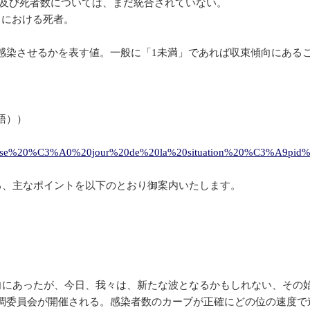
染者及び死者数については、まだ統合されていない。
）における死者。
再感染させるかを表す値。一般に「1未満」であれば収束傾向にある
語））
re%20mise%20%C3%A0%20jour%20de%20la%20situation%20%C3%A9pid
ろ、主なポイントを以下のとおり御案内いたします。
向にあったが、今日、我々は、新たな波となるかもしれない、その
調委員会が開催される。感染者数のカーブが正確にどの位の速度で