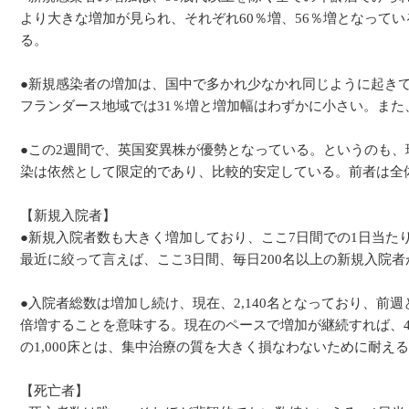
より大きな増加が見られ、それぞれ60％増、56％増となってい
る。
●新規感染者の増加は、国中で多かれ少なかれ同じように起きて
フランダース地域では31％増と増加幅はわずかに小さい。また
●この2週間で、英国変異株が優勢となっている。というのも、
染は依然として限定的であり、比較的安定している。前者は全体
【新規入院者】
●新規入院者数も大きく増加しており、ここ7日間での1日当たり
最近に絞って言えば、ここ3日間、毎日200名以上の新規入院者
●入院者総数は増加し続け、現在、2,140名となっており、前週
倍増することを意味する。現在のペースで増加が継続すれば、4月
の1,000床とは、集中治療の質を大きく損なわないために耐え
【死亡者】