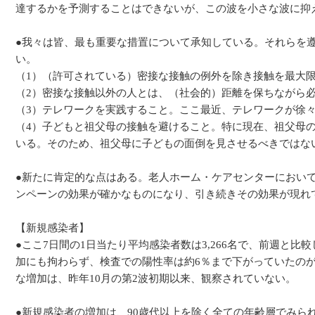
達するかを予測することはできないが、この波を小さな波に抑
●我々は皆、最も重要な措置について承知している。それらを
い。
（1）（許可されている）密接な接触の例外を除き接触を最大
（2）密接な接触以外の人とは、（社会的）距離を保ちながら
（3）テレワークを実践すること。ここ最近、テレワークが徐
（4）子どもと祖父母の接触を避けること。特に現在、祖父母
いる。そのため、祖父母に子どもの面倒を見させるべきではな
●新たに肯定的な点はある。老人ホーム・ケアセンターにおい
ンペーンの効果が確かなものになり、引き続きその効果が現れ
【新規感染者】
●ここ7日間の1日当たり平均感染者数は3,266名で、前週と
加にも拘わらず、検査での陽性率は約6％まで下がっていたの
な増加は、昨年10月の第2波初期以来、観察されていない。
●新規感染者の増加は、90歳代以上を除く全ての年齢層でみら