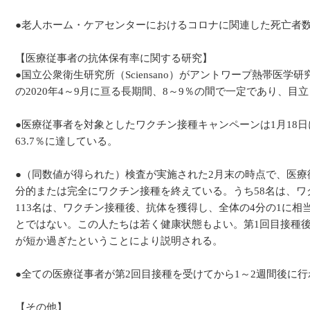
●老人ホーム・ケアセンターにおけるコロナに関連した死亡者数
【医療従事者の抗体保有率に関する研究】
●国立公衆衛生研究所（Sciensano）がアントワープ熱帯
の2020年4～9月に亘る長期間、8～9％の間で一定であり、
●医療従事者を対象としたワクチン接種キャンペーンは1月18
63.7％に達している。
●（同数値が得られた）検査が実施された2月末の時点で、医療
分的または完全にワクチン接種を終えている。うち58名は、
113名は、ワクチン接種後、抗体を獲得し、全体の4分の1に
とではない。この人たちは若く健康状態もよい。第1回目接種
が短か過ぎたということにより説明される。
●全ての医療従事者が第2回目接種を受けてから1～2週間後に
【その他】