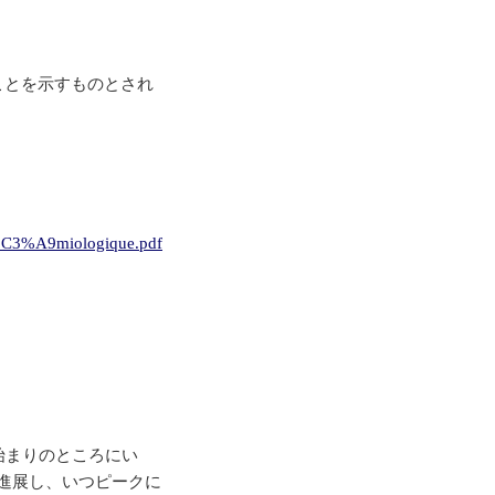
ことを示すものとされ
%C3%A9miologique.pdf
始まりのところにい
進展し、いつピークに