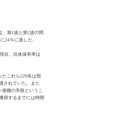
は、第1波と第2波の間
に24％に達した。
、現在、抗体保有率は
たこれら229名は部
護されていた。また
ン接種の失敗というこ
獲得するまでには時間