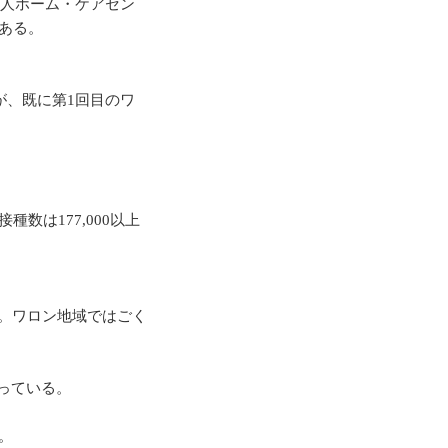
老人ホーム・ケアセン
ある。
が、既に第1回目のワ
数は177,000以上
る。ワロン地域ではごく
っている。
。