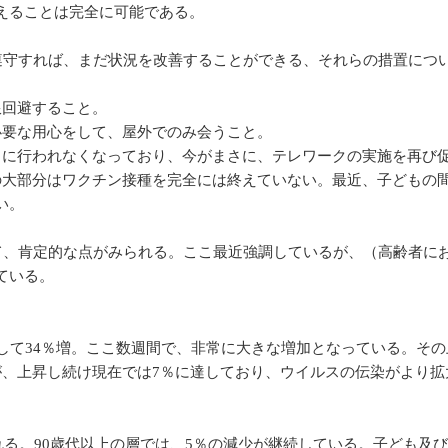
えることは完全に可能である。
遵守すれば、まだ状況を改善することができる、それらの措置につ
限回避すること。
必要な用心をして、屋外でのみ会うこと。
々に行われなくなっており、今がまさに、テレワークの実施を再び
の大部分はワクチン接種を完全には終えていない。最近、子どもの
い。
て、肯定的な点がみられる。ここ最近強調しているが、（高齢者に
ている。
比較して34％増。ここ数週間で、非常に大きな増加となっている。そ
が、上昇し続け現在では7％に達しており、ウイルスの伝染がより拡
れる。90歳代以上の層では、5％の減少が継続している。子ども及