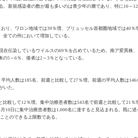
る。新規感染者の数が最も多いのは青少年の層であり、特に10～1
おり、ワロン地域では39％増、ブリュッセル首都圏地域では40％
、全ての州において増加している。
現在伝染しているウイルスの69％を占めているため。南ア変異株
の5～6％、後者は2～3％となっている。
平均人数は185名、前週と比較して27％増。前週の平均人数は14
がいた。
と比較して12％増。集中治療患者数は543名で前週と比較して21％
10日に集中治療患者数は1,000名に達すると見込まれる。既に
ることのできる上限数である。